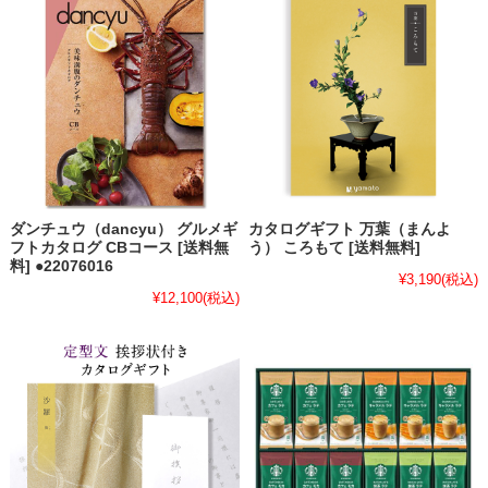
ダンチュウ（dancyu） グルメギ
カタログギフト 万葉（まんよ
フトカタログ CBコース [送料無
う） ころもて [送料無料]
料] ●22076016
¥3,190
(税込)
¥12,100
(税込)