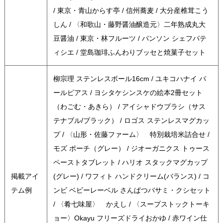
/ 東京・青山からす亭 / 信州蕎麦 / 大分産椎茸こう
しん / 〈和歌山・藤野醤油醸造元〉二年熟成丸大
豆醤油 / 東京・林フルーツ / パンソン シェフパテ
ィシエ / 堂島珈琲ふんわりブッセと焼菓子セット
柳宗理 ステンレスボール16cm / ユキコハナイ パ
ールピアス / ヨシタケシンスケの絵本2冊セット
（わごむ・あきら） / アイシャドウブラシ（サス
テナブル/ブラック） / ロゴス ステンレスマグカッ
プ / 〈山形・佐藤ファーム〉 特別栽培米詰合せ /
モズ ポーチ（グレー） / ジオーガニクス トゥース
ペーストタブレット / ハリオ スタックマグカップ
掲載アイ
(グレー) / ワフィト ハンドクリーム(バランス) / コ
テム例
ンビ ベビーレーベル さんぱつバサミ・クシセット
/ 〈肴七味屋〉 かえし / 〈スープストックトーキ
ョー〉Okayu フリーズドライおかゆ / 赤ワイン仕