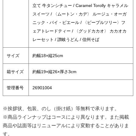
立て 牛タンシチュー / Caramel Torolly キャラメル
スイーツ / 〈ムートン・カデ〉 ルージュ・オーガ
ニック・バイ・ピエール / 〈ピープルツリー〉フ
ェアトレードティー / 〈グッドカカオ〉 カカオカ
レーセット / 讃岐うどん / 信州そば
サイズ
約幅18×縦25cm
箱サイズ
約幅19×縦26×厚さ3cm
管理番号
26901004
※挨拶状、包装、のし（掛け紙）等無料で承ります。
※商品ラインナップはコースにより異なります。また掲載
商品や誌面等はリニューアルにより変動することがありま
す。