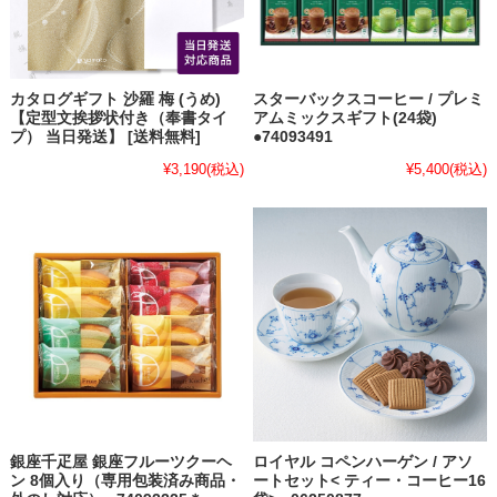
カタログギフト 沙羅 梅 (うめ)
スターバックスコーヒー / プレミ
【定型文挨拶状付き（奉書タイ
アムミックスギフト(24袋)
プ） 当日発送】 [送料無料]
●74093491
¥3,190
(税込)
¥5,400
(税込)
銀座千疋屋 銀座フルーツクーヘ
ロイヤル コペンハーゲン / アソ
ン 8個入り（専用包装済み商品・
ートセット< ティー・コーヒー16