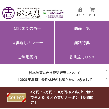
ログイン
カート
はじめての弔事
商品一覧
香典返しのマナー
無料特典
ご利用案内
香典返しQ＆A
熊本地震に伴う配送遅延について
【2026年夏期】長期休暇のお知らせにつきまして
3万円・5万円・10万円
以上ご購入
(税込)
で使える まとめ買いクーポン【期間限
定】