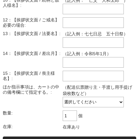
10：【挨拶状文面 / 続柄と故
（記入例： 亡父 大和太郎 ）
人様名】:
12：【挨拶状文面 / ご戒名】
必要の場合:
13：【挨拶状文面 / 法要名】:
（記入例：七七日忌 五十日祭）
14：【挨拶状文面 / 差出月】:
（記入例：令和5年1月）
15：【挨拶状文面 / 喪主様
名】:
ほか指示事項は、カートの中
（配送伝票贈り主・手渡し用手提げ
の備考欄にて指定する。:
袋枚数など）
数量:
個
在庫:
在庫あり