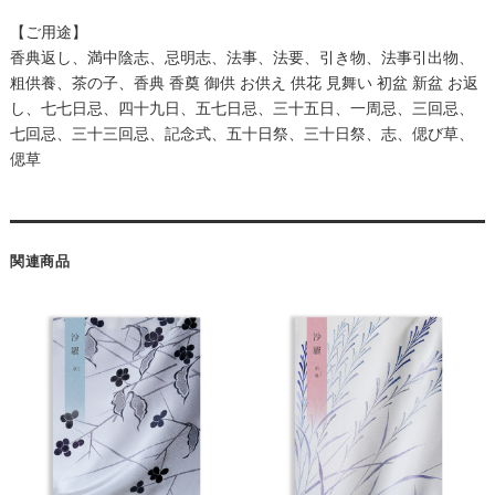
【ご用途】
香典返し、満中陰志、忌明志、法事、法要、引き物、法事引出物、
粗供養、茶の子、香典 香奠 御供 お供え 供花 見舞い 初盆 新盆 お返
し、七七日忌、四十九日、五七日忌、三十五日、一周忌、三回忌、
七回忌、三十三回忌、記念式、五十日祭、三十日祭、志、偲び草、
偲草
関連商品