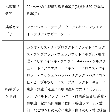
掲載商品
224ページ/掲載商品数約600点(雑貨約520点/食品
数等
約80点)
掲載カテ
ファッション / テーブルウエア / キッチンウエア /
ゴリ
インテリア / ホビー / グルメ
カシオ / モズ / ザ・プロダクト / ワフィト / ニュク
ス / タケダブラシ / ウェッジウッド / ボダム / 柳宗
理 / ハリオ / イワキ / タニタ / nishikawa / ジルスチ
ュアート / アニエスベー / キントー / ロゴス / パイ
ロット / エッシェンバッハ / サクラクレパス / コン
ビ / ピープルツリー / スープストックトーキョー /
掲載ブラ
東京・銀座千疋屋 / 有明海産味付のり / 〈ラムテ
ンド例
テ〉ワイルドフラワーハニー / 静岡茶詰合せ 茶倉 /
和歌山・紀州高田果園 / 秋田・桧山ファーム / 愛
知・なごやきしめん亭 / 東京・白子のり / 肴七味屋