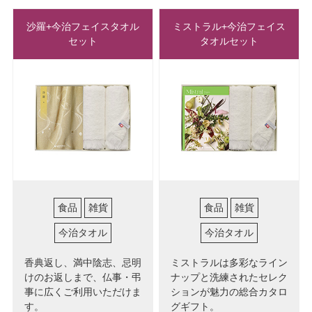
沙羅+今治フェイスタオル
ミストラル+今治フェイス
セット
タオルセット
食品
雑貨
食品
雑貨
今治タオル
今治タオル
香典返し、満中陰志、忌明
ミストラルは多彩なライン
けのお返しまで、仏事・弔
ナップと洗練されたセレク
事に広くご利用いただけま
ションが魅力の総合カタロ
す。
グギフト。