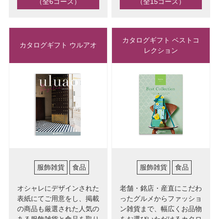
（全6コース）
（全15コース）
カタログギフト ベストコ
カタログギフト ウルアオ
レクション
服飾雑貨
食品
服飾雑貨
食品
オシャレにデザインされた
老舗・銘店・産直にこだわ
表紙にてご用意をし、掲載
ったグルメからファッショ
の商品も厳選された人気の
ン雑貨まで、幅広くお品物
ある服飾雑貨と食品を取り
をお選びいただけるカタロ