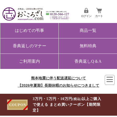
ログイン
カート
はじめての弔事
商品一覧
香典返しのマナー
無料特典
ご利用案内
香典返しQ＆A
熊本地震に伴う配送遅延について
【2026年夏期】長期休暇のお知らせにつきまして
3万円・5万円・10万円
以上ご購入
(税込)
で使える まとめ買いクーポン【期間限
定】