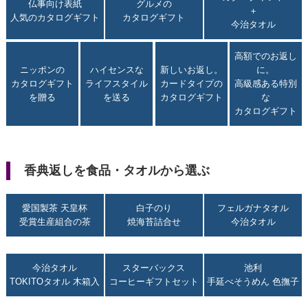
仏事向け表紙
グルメの
＋
人気のカタログギフト
カタログギフト
今治タオル
高額でのお返し
ニッポンの
ハイセンスな
新しいお返し。
に。
カタログギフト
ライフスタイル
カードタイプの
高級感ある特別
を贈る
を送る
カタログギフト
な
カタログギフト
香典返しを食品・タオルから選ぶ
愛国製茶 天皇杯
白子のり
フェルガナタオル
受賞生産組合の茶
焼海苔詰合せ
今治タオル
今治タオル
スターバックス
池利
TOKITOタオル 木箱入
コーヒーギフトセット
手延べそうめん 色撫子