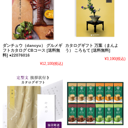
ダンチュウ（dancyu） グルメギ
カタログギフト 万葉（まんよ
フトカタログ CBコース [送料無
う） ころもて [送料無料]
料] ●22076016
¥3,190
(税込)
¥12,100
(税込)