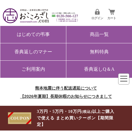
ログイン
カート
はじめての弔事
商品一覧
香典返しのマナー
無料特典
ご利用案内
香典返しQ＆A
熊本地震に伴う配送遅延について
【2026年夏期】長期休暇のお知らせにつきまして
3万円・5万円・10万円
以上ご購入
(税込)
で使える まとめ買いクーポン【期間限
定】