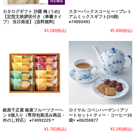
カタログギフト 沙羅 梅 (うめ)
スターバックスコーヒー / プレミ
【定型文挨拶状付き（奉書タイ
アムミックスギフト(24袋)
プ） 当日発送】 [送料無料]
●74093491
¥3,190
(税込)
¥5,400
(税込)
銀座千疋屋 銀座フルーツクーヘ
ロイヤル コペンハーゲン / アソ
ン 8個入り（専用包装済み商品・
ートセット< ティー・コーヒー16
外のし対応） ●74092225＊
袋> ●06250877
¥1,782
(税込)
¥3,240
(税込)