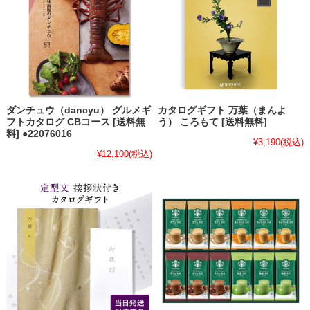
ダンチュウ（dancyu） グルメギ
カタログギフト 万葉（まんよ
フトカタログ CBコース [送料無
う） ころもて [送料無料]
料] ●22076016
¥3,190
(税込)
¥12,100
(税込)