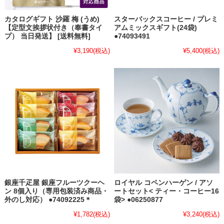
カタログギフト 沙羅 梅 (うめ)
スターバックスコーヒー / プレミ
【定型文挨拶状付き（奉書タイ
アムミックスギフト(24袋)
プ） 当日発送】 [送料無料]
●74093491
¥3,190
(税込)
¥5,400
(税込)
銀座千疋屋 銀座フルーツクーヘ
ロイヤル コペンハーゲン / アソ
ン 8個入り（専用包装済み商品・
ートセット< ティー・コーヒー16
外のし対応） ●74092225＊
袋> ●06250877
¥1,782
(税込)
¥3,240
(税込)