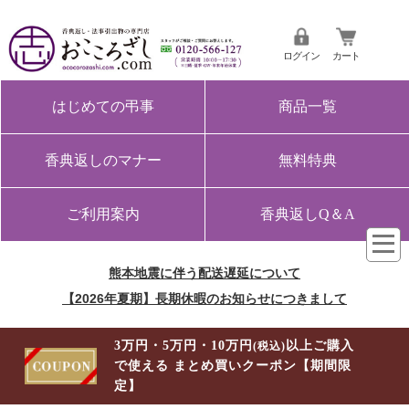
ログイン
カート
はじめての弔事
商品一覧
香典返しのマナー
無料特典
ご利用案内
香典返しQ＆A
熊本地震に伴う配送遅延について
【2026年夏期】長期休暇のお知らせにつきまして
3万円・5万円・10万円
以上ご購入
(税込)
で使える まとめ買いクーポン【期間限
定】