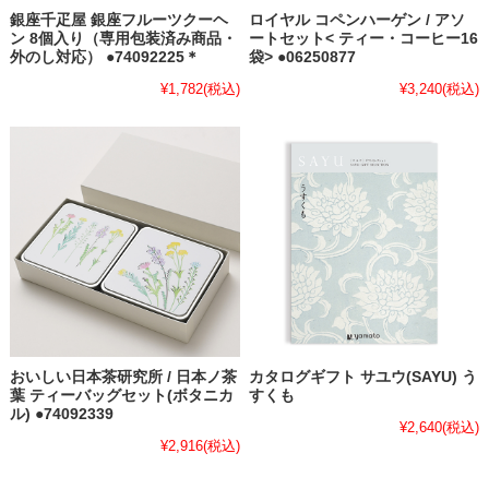
銀座千疋屋 銀座フルーツクーヘ
ロイヤル コペンハーゲン / アソ
ン 8個入り（専用包装済み商品・
ートセット< ティー・コーヒー16
外のし対応） ●74092225＊
袋> ●06250877
¥1,782
(税込)
¥3,240
(税込)
おいしい日本茶研究所 / 日本ノ茶
カタログギフト サユウ(SAYU) う
葉 ティーバッグセット(ボタニカ
すくも
ル) ●74092339
¥2,640
(税込)
¥2,916
(税込)