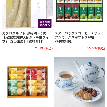
カタログギフト 沙羅 梅 (うめ)
スターバックスコーヒー / プレミ
【定型文挨拶状付き（奉書タイ
アムミックスギフト(24袋)
プ） 当日発送】 [送料無料]
●74093491
¥3,190
(税込)
¥5,400
(税込)