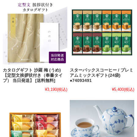
カタログギフト 沙羅 梅 (うめ)
スターバックスコーヒー / プレミ
【定型文挨拶状付き（奉書タイ
アムミックスギフト(24袋)
プ） 当日発送】 [送料無料]
●74093491
¥3,190
(税込)
¥5,400
(税込)