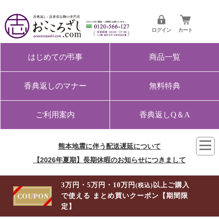
ログイン
カート
はじめての弔事
商品一覧
香典返しのマナー
無料特典
ご利用案内
香典返しQ＆A
熊本地震に伴う配送遅延について
【2026年夏期】長期休暇のお知らせにつきまして
3万円・5万円・10万円
以上ご購入
(税込)
で使える まとめ買いクーポン【期間限
定】