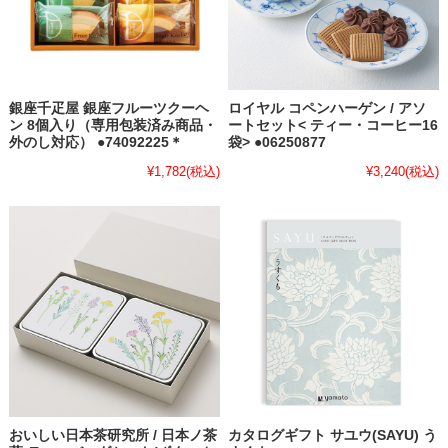
銀座千疋屋 銀座フルーツクーヘ
ロイヤル コペンハーゲン / アソ
ン 8個入り（専用包装済み商品・
ートセット< ティー・コーヒー16
外のし対応） ●74092225＊
袋> ●06250877
¥1,782
(税込)
¥3,240
(税込)
おいしい日本茶研究所 / 日本ノ茶
カタログギフト サユウ(SAYU) う