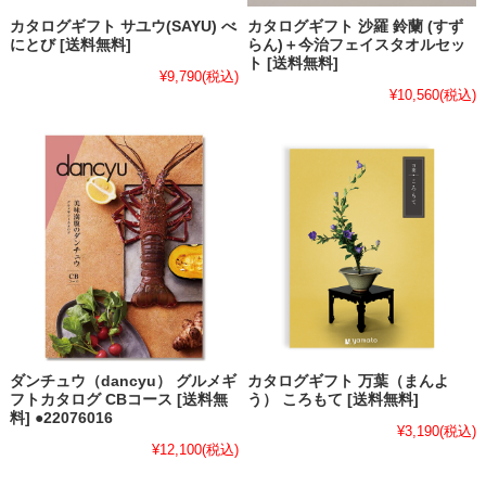
カタログギフト サユウ(SAYU) べ
カタログギフト 沙羅 鈴蘭 (すず
にとび [送料無料]
らん)＋今治フェイスタオルセッ
ト [送料無料]
¥9,790
(税込)
¥10,560
(税込)
ダンチュウ（dancyu） グルメギ
カタログギフト 万葉（まんよ
フトカタログ CBコース [送料無
う） ころもて [送料無料]
料] ●22076016
¥3,190
(税込)
¥12,100
(税込)