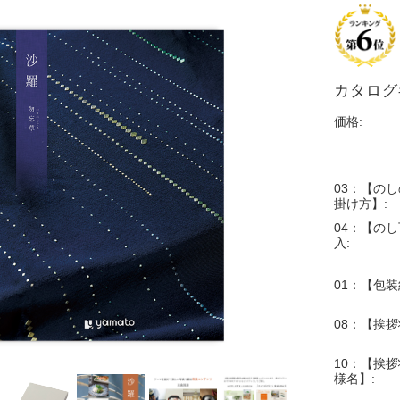
カタログギ
価格:
03：【の
掛け方】:
04：【の
入:
01：【包装
08：【挨
10：【挨拶
様名】: