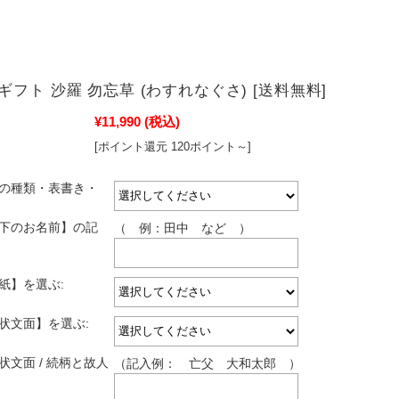
フト 沙羅 勿忘草 (わすれなぐさ) [送料無料]
¥11,990
(税込)
[ポイント還元 120ポイント～]
しの種類・表書き・
し下のお名前】の記
（ 例：田中 など ）
紙】を選ぶ:
拶状文面】を選ぶ:
状文面 / 続柄と故人
（記入例： 亡父 大和太郎 ）