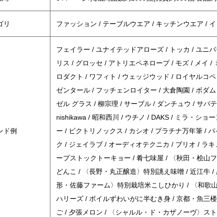
ゴリ
ファッション / テーブルウエア / キッチンウエア / イン
フェイラー / ユナイテッドアローズ / トッカ / ユニ
リス / グロッセ / アトリエペネロープ / モズ / メイ /
ロダクト / ワフィト / ウェッジウッド / ロイヤルコペ
ゼンタール / フッチェンロイター / 大倉陶園 / ボダム
ゼル グラス / 柳宗理 / サーブル / ダンチュウ / サバティ
nishikawa / 昭和西川 / ウチノ / DAKS / ミラ・ショ
ンド例
ー / ビクトリノックス / カシオ / プラチナ万年筆 /
ク / ジェイラブ / オーディオテクニカ / ブリオ / ラキ
ープストックトーキョー / 肴七味屋 / 〈秋田・桧
どんこ / 〈長野・丸正醸造〉特別誂え味噌 / 近江牛 / 黒
形・佐藤ファーム〉特別栽培米こしひかり / 〈和歌山
ハリーズ / ボイルずわいがに半むき身 / 京都・魚三
ご / 夕張メロン / 〈シャルル・ド・カザノーヴ〉ストラデ