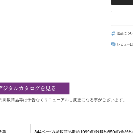
返品につ
レビュー
の掲載商品等は予告なくリニューアルし変更になる事がございます。
】
数等
344ページ/掲載商品数約1099点(雑貨約850点/食品約