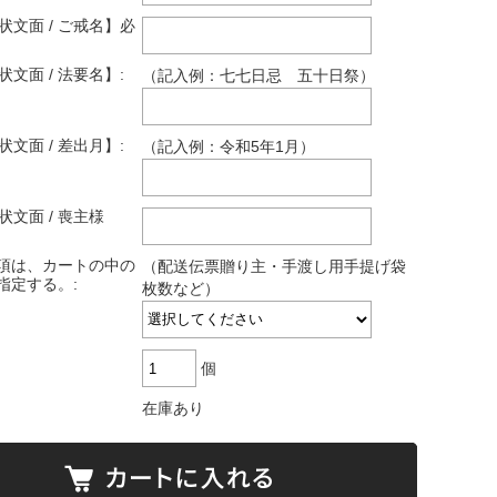
状文面 / ご戒名】必
状文面 / 法要名】:
（記入例：七七日忌 五十日祭）
状文面 / 差出月】:
（記入例：令和5年1月）
状文面 / 喪主様
項は、カートの中の
（配送伝票贈り主・手渡し用手提げ袋
指定する。:
枚数など）
個
在庫あり