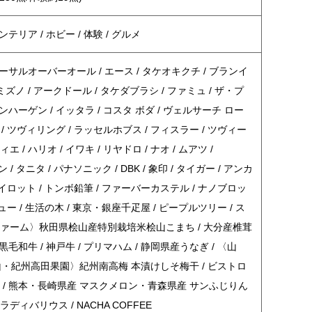
テリア / ホビー / 体験 / グルメ
バーサルオーバーオール / エース / タケオキクチ / ブランイ
 ミズノ / アークドール / タケダブラシ / ファミュ / ザ・プ
ンハーゲン / イッタラ / コスタ ボダ / ヴェルサーチ ロー
 / ツヴィリング / ラッセルホブス / フィスラー / ツヴィー
エ / ハリオ / イワキ / リヤドロ / ナオ / ムアツ /
ーン / タニタ / パナソニック / DBK / 象印 / タイガー / アンカ
 パイロット / トンボ鉛筆 / ファーバーカステル / ナノブロッ
ュー / 生活の木 / 東京・銀座千疋屋 / ピープルツリー / ス
山ファーム〉秋田県桧山産特別栽培米桧山こまち / 大分産椎茸
毛和牛 / 神戸牛 / プリマハム / 静岡県産うなぎ / 〈山
・紀州高田果園〉紀州南高梅 本漬けしそ梅干 / ビストロ
楼 / 熊本・長崎県産 マスクメロン・青森県産 サンふじりん
ィバリウス / NACHA COFFEE