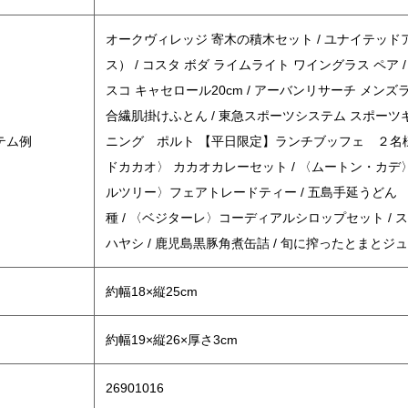
オークヴィレッジ 寄木の積木セット / ユナイテッ
ス） / コスタ ボダ ライムライト ワイングラス ペア
スコ キャセロール20cm / アーバンリサーチ メン
合繊肌掛けふとん / 東急スポーツシステム スポーツ
テム例
ニング ポルト 【平日限定】ランチブッフェ ２名様 
ドカカオ〉 カカオカレーセット / 〈ムートン・カデ
ルツリー〉フェアトレードティー / 五島手延うどん 
種 / 〈ベジターレ〉コーディアルシロップセット /
ハヤシ / 鹿児島黒豚角煮缶詰 / 旬に搾ったとまとジ
約幅18×縦25cm
約幅19×縦26×厚さ3cm
26901016