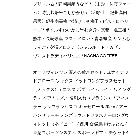
プリマハム / 静岡県産うなぎ / 〈山形・佐藤ファー
ム〉特別栽培米こしひかり / 〈和歌山・紀州高田
果園〉紀州南高梅 本漬けしそ梅干 / ビストロハリ
ーズ / ボイルずわいがに半むき身 / 京都・魚三楼 /
熊本・長崎県産 マスクメロン・青森県産 サンふじ
りんご / 夕張メロン / 〈シャルル・ド・カザノー
ヴ〉ストラディバリウス / NACHA COFFEE
オークヴィレッジ 寄木の積木セット / ユナイテッ
ドアローズ ソックス ドットロングプラスセット
（ミックス） / コスタ ボダ ライムライト ワイング
ラス ペア / ミズノ 名刺入れ（ブラウン） / フィス
ラー サンフランシスコ キャセロール20cm / アー
バンリサーチ メンズラウンドファスナーロングウ
ォレット（ネイビー） / 西川 合繊肌掛けふとん /
東急スポーツシステム スポーツギフト チケット4