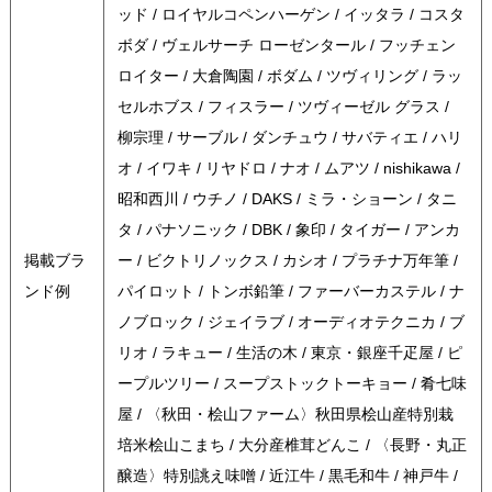
ッド / ロイヤルコペンハーゲン / イッタラ / コスタ
ボダ / ヴェルサーチ ローゼンタール / フッチェン
ロイター / 大倉陶園 / ボダム / ツヴィリング / ラッ
セルホブス / フィスラー / ツヴィーゼル グラス /
柳宗理 / サーブル / ダンチュウ / サバティエ / ハリ
オ / イワキ / リヤドロ / ナオ / ムアツ / nishikawa /
昭和西川 / ウチノ / DAKS / ミラ・ショーン / タニ
タ / パナソニック / DBK / 象印 / タイガー / アンカ
掲載ブラ
ー / ビクトリノックス / カシオ / プラチナ万年筆 /
ンド例
パイロット / トンボ鉛筆 / ファーバーカステル / ナ
ノブロック / ジェイラブ / オーディオテクニカ / ブ
リオ / ラキュー / 生活の木 / 東京・銀座千疋屋 / ピ
ープルツリー / スープストックトーキョー / 肴七味
屋 / 〈秋田・桧山ファーム〉秋田県桧山産特別栽
培米桧山こまち / 大分産椎茸どんこ / 〈長野・丸正
醸造〉特別誂え味噌 / 近江牛 / 黒毛和牛 / 神戸牛 /