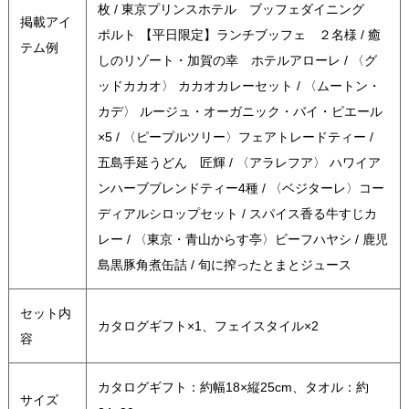
枚 / 東京プリンスホテル ブッフェダイニング
掲載アイ
ポルト 【平日限定】ランチブッフェ ２名様 / 癒
テム例
しのリゾート・加賀の幸 ホテルアローレ / 〈グ
ッドカカオ〉 カカオカレーセット / 〈ムートン・
カデ〉 ルージュ・オーガニック・バイ・ピエール
×5 / 〈ピープルツリー〉フェアトレードティー /
五島手延うどん 匠輝 / 〈アラレフア〉 ハワイア
ンハーブブレンドティー4種 / 〈ベジターレ〉コー
ディアルシロップセット / スパイス香る牛すじカ
レー / 〈東京・青山からす亭〉ビーフハヤシ / 鹿児
島黒豚角煮缶詰 / 旬に搾ったとまとジュース
セット内
カタログギフト×1、フェイスタイル×2
容
カタログギフト：約幅18×縦25cm、タオル：約
サイズ