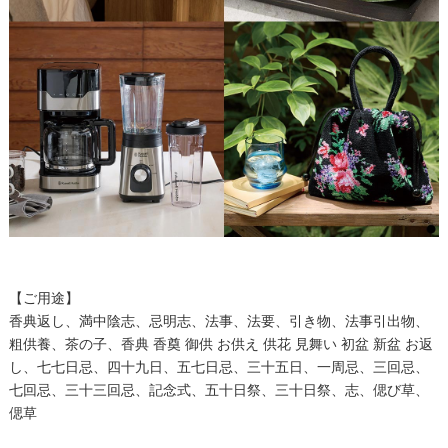
【ご用途】
香典返し、満中陰志、忌明志、法事、法要、引き物、法事引出物、
粗供養、茶の子、香典 香奠 御供 お供え 供花 見舞い 初盆 新盆 お返
し、七七日忌、四十九日、五七日忌、三十五日、一周忌、三回忌、
七回忌、三十三回忌、記念式、五十日祭、三十日祭、志、偲び草、
偲草