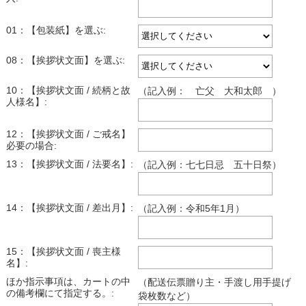
01：【包装紙】を選ぶ:
08：【挨拶状文面】を選ぶ:
10：【挨拶状文面 / 続柄と故
（記入例： 亡父 大和太郎 ）
人様名】:
12：【挨拶状文面 / ご戒名】
必要の場合:
13：【挨拶状文面 / 法要名】:
（記入例：七七日忌 五十日祭）
14：【挨拶状文面 / 差出月】:
（記入例：令和5年1月）
15：【挨拶状文面 / 喪主様
名】:
ほか指示事項は、カートの中
（配送伝票贈り主・手渡し用手提げ
の備考欄にて指定する。:
袋枚数など）