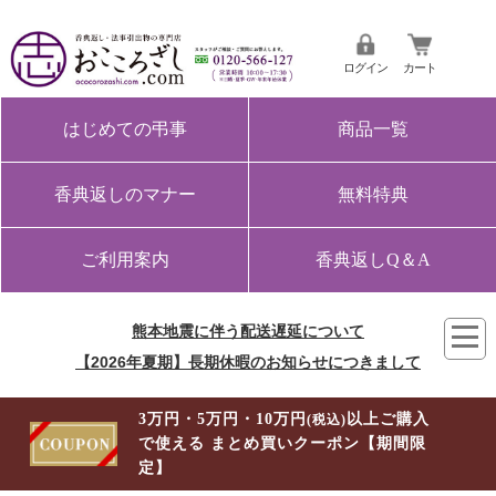
ログイン
カート
はじめての弔事
商品一覧
香典返しのマナー
無料特典
ご利用案内
香典返しQ＆A
熊本地震に伴う配送遅延について
【2026年夏期】長期休暇のお知らせにつきまして
3万円・5万円・10万円
以上ご購入
(税込)
で使える まとめ買いクーポン【期間限
定】