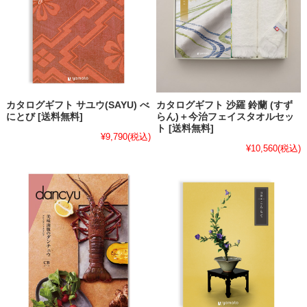
カタログギフト サユウ(SAYU) べ
カタログギフト 沙羅 鈴蘭 (すず
にとび [送料無料]
らん)＋今治フェイスタオルセッ
ト [送料無料]
¥9,790
(税込)
¥10,560
(税込)