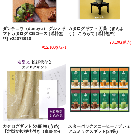
ダンチュウ（dancyu） グルメギ
カタログギフト 万葉（まんよ
フトカタログ CBコース [送料無
う） ころもて [送料無料]
料] ●22076016
¥3,190
(税込)
¥12,100
(税込)
カタログギフト 沙羅 梅 (うめ)
スターバックスコーヒー / プレミ
【定型文挨拶状付き（奉書タイ
アムミックスギフト(24袋)