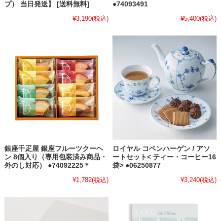
プ） 当日発送】 [送料無料]
●74093491
¥3,190
(税込)
¥5,400
(税込)
銀座千疋屋 銀座フルーツクーヘ
ロイヤル コペンハーゲン / アソ
ン 8個入り（専用包装済み商品・
ートセット< ティー・コーヒー16
外のし対応） ●74092225＊
袋> ●06250877
¥1,782
(税込)
¥3,240
(税込)