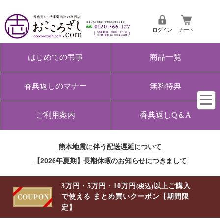
ログイン
カート
はじめての弔事
商品一覧
香典返しのマナー
無料特典
ご利用案内
香典返しQ＆A
熊本地震に伴う配送遅延について
【2026年夏期】長期休暇のお知らせにつきまして
3万円・5万円・10万円
以上ご購入
(税込)
で使える まとめ買いクーポン【期間限
定】