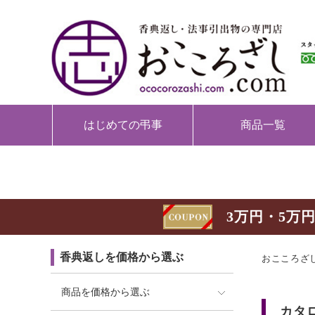
はじめての弔事
商品一覧
3万円・5万円
香典返しを価格から選ぶ
おこころざし
商品を価格から選ぶ
カタ