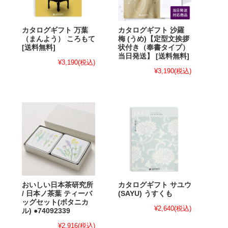
カタログギフト 万葉
カタログギフト 沙羅
（まんよう） ころもて
梅 (うめ)【定型文挨拶
[送料無料]
状付き（奉書タイプ）
当日発送】 [送料無料]
¥3,190
(税込)
¥3,190
(税込)
おいしい日本茶研究所
カタログギフト サユウ
/ 日本ノ茶葉 ティーバ
(SAYU) うすくも
ッグセット(ボタニカ
¥2,640
(税込)
ル) ●74092339
¥2,916
(税込)