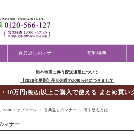
香典返しのマナー
無料特典
熊本地震に伴う配送遅延について
【2026年夏期】長期休暇のお知らせにつきまして
・10万円
以上ご購入で使える まとめ買い
(税込)
.com トップページ
香典返しのマナー
満中陰志とは
のマナー