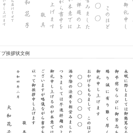
イプ挨拶状文例