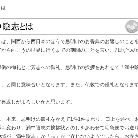
とは
とは、関西から西日本のほうで忌明けのお香典のお返しのこと
てから向こうの世界に行くまでの期間のことを言い、7日ずつの
葬儀の御礼とご芳志への御礼、忌明けの挨拶をあわせて「満中
し」と同じ意味合いとなります。また、仏教での儀礼となりま
香典返しがよろしいかと思います。
も、本来、忌明けの御礼をかえて1件1件まわり、口上を述べ、
形も変わり、満中陰志の挨拶状とのしをあわせて宅急便でお送
地域が「満中陰志」か「志」かご存じないようでしたら、お寺