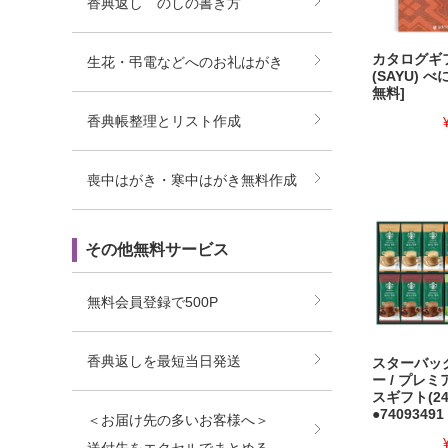
香典返し のしの書き方
カタログギ
生花・弔電などへのお礼はがき
(SAYU) 
無料]
香典帳整理とリスト作成
喪中はがき・寒中はがき無料作成
その他無料サービス
無料会員登録で500P
香典返しを最短当日発送
スターバッ
ー / プレ
スギフト(24
●74093491
＜お届け先の多いお客様へ＞