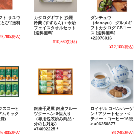
フト サユウ
カタログギフト 沙羅
ダンチュウ
べにとび [送料
鈴蘭 (すずらん)＋今治
（dancyu） グルメギ
フェイスタオルセット
フトカタログ CBコー
[送料無料]
ス [送料無料]
¥9,790
(税込)
●22076016
¥10,560
(税込)
¥12,100
(税込)
クスコーヒ
銀座千疋屋 銀座フルー
ロイヤル コペンハーゲ
ミアムミック
ツクーヘン 8個入り
ン / アソートセット<
袋)
（専用包装済み商品・
ティー・コーヒー16袋
外のし対応）
> ●06250877
●74092225＊
¥5,400
(税込)
¥3,240
(税込)