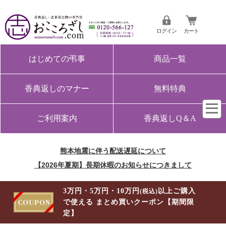
ログイン
カート
はじめての弔事
商品一覧
香典返しのマナー
無料特典
ご利用案内
香典返しQ＆A
熊本地震に伴う配送遅延について
【2026年夏期】長期休暇のお知らせにつきまして
3万円・5万円・10万円
以上ご購入
(税込)
で使える まとめ買いクーポン【期間限
定】