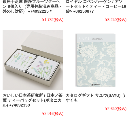
銀座千疋屋 銀座フルーツクーヘ
ロイヤル コペンハーゲン / アソ
ン 8個入り（専用包装済み商品・
ートセット< ティー・コーヒー16
外のし対応） ●74092225＊
袋> ●06250877
¥1,782
(税込)
¥3,240
(税込)
おいしい日本茶研究所 / 日本ノ茶
カタログギフト サユウ(SAYU) う
葉 ティーバッグセット(ボタニカ
すくも
ル) ●74092339
¥2,640
(税込)
¥2,916
(税込)