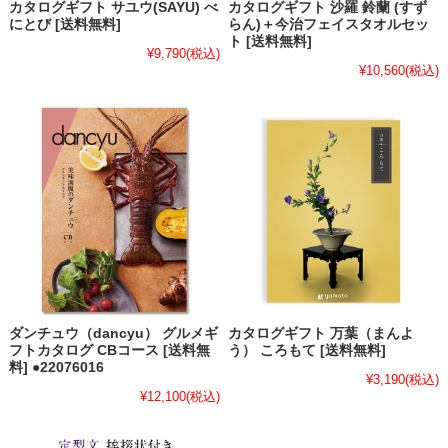
カタログギフト サユウ(SAYU) べ
カタログギフト 沙羅 鈴蘭 (すず
にとび [送料無料]
らん)＋今治フェイスタオルセッ
ト [送料無料]
¥9,790
(税込)
¥10,560
(税込)
ダンチュウ（dancyu） グルメギ
カタログギフト 万葉（まんよ
フトカタログ CBコース [送料無
う） ころもて [送料無料]
料] ●22076016
¥3,190
(税込)
¥12,100
(税込)