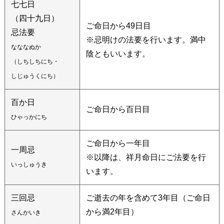
七七日
（四十九日）
ご命日から49日目
忌法要
※忌明けの法要を行います。満中
なななぬか
陰ともいいます。
（しちしちにち・
しじゅうくにち）
百か日
ご命日から百日目
ひゃっかにち
ご命日から一年目
一周忌
※以降は、祥月命日にご法要を行
いっしゅうき
います。
三回忌
ご逝去の年を含めて3年目（ご命日
から満2年目）
さんかいき