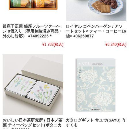
銀座千疋屋 銀座フルーツクーヘ
ロイヤル コペンハーゲン / アソ
ン 8個入り（専用包装済み商品・
ートセット< ティー・コーヒー16
外のし対応） ●74092225＊
袋> ●06250877
¥1,782
(税込)
¥3,240
(税込)
おいしい日本茶研究所 / 日本ノ茶
カタログギフト サユウ(SAYU) う
葉 ティーバッグセット(ボタニカ
すくも