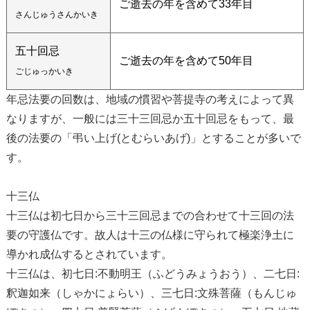
ご逝去の年を含めて33年目
さんじゅうさんかいき
五十回忌
ご逝去の年を含めて50年目
ごじゅっかいき
年忌法要の回数は、地域の慣習や菩提寺の考えによって異
なりますが、一般には三十三回忌か五十回忌をもって、最
後の法要の「弔い上げ(とむらいあげ)」とすることが多いで
す。
十三仏
十三仏は初七日から三十三回忌までの合わせて十三回の法
要の守護仏です。故人は十三の仏様に守られて極楽浄土に
導かれ成仏するとされています。
十三仏は、初七日:不動明王（ふどうみょうおう）、二七日:
釈迦如来（しゃかにょらい）、三七日:文殊菩薩（もんじゅ