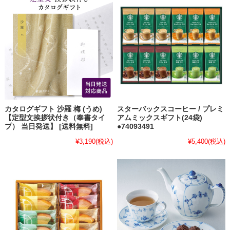
カタログギフト 沙羅 梅 (うめ)
スターバックスコーヒー / プレミ
【定型文挨拶状付き（奉書タイ
アムミックスギフト(24袋)
プ） 当日発送】 [送料無料]
●74093491
¥3,190
(税込)
¥5,400
(税込)