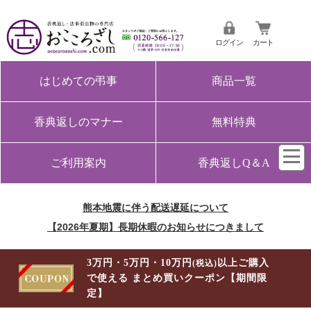
ログイン
カート
はじめての弔事
商品一覧
香典返しのマナー
無料特典
ご利用案内
香典返しQ＆A
熊本地震に伴う配送遅延について
【2026年夏期】長期休暇のお知らせにつきまして
3万円・5万円・10万円
以上ご購入
(税込)
で使える まとめ買いクーポン【期間限
定】