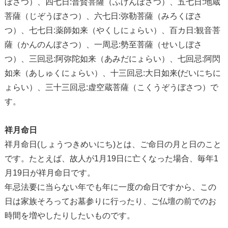
ぼさつ）、四七日:普賢菩薩（ふげんぼさつ）、五七日:地蔵
菩薩（じぞうぼさつ）、六七日:弥勒菩薩（みろくぼさ
つ）、七七日:薬師如来（やくしにょらい）、百カ日:観音菩
薩（かんのんぼさつ）、一周忌:勢至菩薩（せいしぼさ
つ）、三回忌:阿弥陀如来（あみだにょらい）、七回忌:阿閃
如来（あしゅくにょらい）、十三回忌:大日如来(だいにちに
ょらい）、三十三回忌:虚空蔵菩薩（こくうぞうぼさつ）で
す。
祥月命日
祥月命日(しょうつきめいにち)とは、ご命日の月と日のこと
です。たとえば、故人が1月19日に亡くなった場合、毎年1
月19日が祥月命日です。
年忌法要に当らない年でも年に一度の命日ですから、この
日は家族そろってお墓参りに行ったり、ご仏壇の前でのお
時間を増やしたりしたいものです。