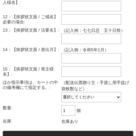
人様名】:
12：【挨拶状文面 / ご戒名】
必要の場合:
13：【挨拶状文面 / 法要名】:
（記入例：七七日忌 五十日祭）
14：【挨拶状文面 / 差出月】:
（記入例：令和5年1月）
15：【挨拶状文面 / 喪主様
名】:
ほか指示事項は、カートの中
（配送伝票贈り主・手渡し用手提げ
の備考欄にて指定する。:
袋枚数など）
数量:
個
在庫:
在庫あり