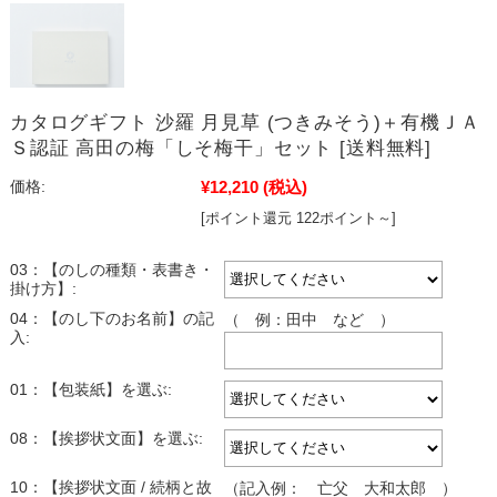
カタログギフト 沙羅 月見草 (つきみそう)＋有機ＪＡ
Ｓ認証 高田の梅「しそ梅干」セット [送料無料]
¥12,210
(税込)
価格:
[ポイント還元 122ポイント～]
03：【のしの種類・表書き・
掛け方】:
04：【のし下のお名前】の記
（ 例：田中 など ）
入:
01：【包装紙】を選ぶ:
08：【挨拶状文面】を選ぶ:
10：【挨拶状文面 / 続柄と故
（記入例： 亡父 大和太郎 ）