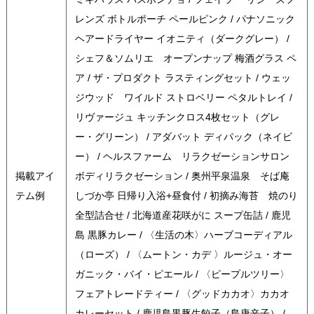
レンズ ボトルポーチ ペールピンク / パナソニック
ヘアードライヤー イオニティ（ダークグレー） /
シェフ＆ソムリエ オープンナップ 梅酒グラス ペ
ア / ザ・プロダクト ラスティングセット / ウェッ
ジウッド ワイルド ストロベリー ペタルトレイ /
リヴァージュ キッチンクロス4枚セット（グレ
ー・グリーン） / アダバット ディパック（ネイビ
ー） / ヘルスファーム リラクゼーションサロン
掲載アイ
ボディリラクゼーション / 奥州平泉温泉 そば庵
テム例
しづか亭 日帰り入浴+昼食付 / 初摘み海苔 焼のり
全型詰合せ / 北海道産花咲がに スープ缶詰 / 鹿児
島 黒豚カレー / 〈生活の木〉ハーブコーディアル
（ローズ） / 〈ムートン・カデ 〉ルージュ・オー
ガニック・バイ・ピエール / 〈ピープルツリー〉
フェアトレードティー / 〈グッドカカオ〉カカオ
カレーセット / 鹿児島黒豚生餃子（島唐辛子） /