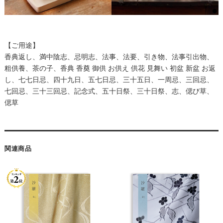
【ご用途】
香典返し、満中陰志、忌明志、法事、法要、引き物、法事引出物、
粗供養、茶の子、香典 香奠 御供 お供え 供花 見舞い 初盆 新盆 お返
し、七七日忌、四十九日、五七日忌、三十五日、一周忌、三回忌、
七回忌、三十三回忌、記念式、五十日祭、三十日祭、志、偲び草、
偲草
関連商品