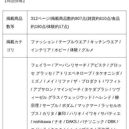
【商品情報】
掲載商品
312ページ/掲載商品数約807点(雑貨約610点/食品
数等
約180点/体験約17点)
掲載カテ
ファッション / テーブルウエア / キッチンウエア /
ゴリ
インテリア / ホビー / 体験 / グルメ
フェイラー / アーバンリサーチ / アビステ / グロッ
セ グラッセ / アトリエペネロープ / タケオニシダ /
ミズノ / メイ / リファ / ザ・プロダクト / ワフィト
/ アブサロン / マインビーチ / タケダブラシ / ツヴ
ィーゼル グラス / ウェッジウッド / ヘレンド / 柳
宗理 / サーブル / ボダム / マックマー / ラッセルホ
ブス / カリタ / 象印 / ハリオ / イワキ / サバティエ
/ nishikawa / ナオ / DAKS / パナソニック / DBK /