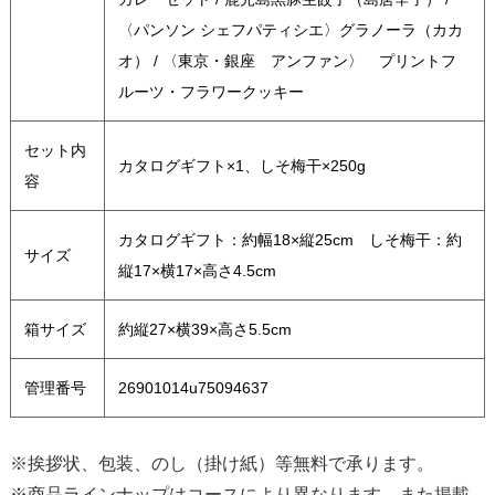
〈パンソン シェフパティシエ〉グラノーラ（カカ
オ） / 〈東京・銀座 アンファン〉 プリントフ
ルーツ・フラワークッキー
セット内
カタログギフト×1、しそ梅干×250g
容
カタログギフト：約幅18×縦25cm しそ梅干：約
サイズ
縦17×横17×高さ4.5cm
箱サイズ
約縦27×横39×高さ5.5cm
管理番号
26901014u75094637
※挨拶状、包装、のし（掛け紙）等無料で承ります。
※商品ラインナップはコースにより異なります。また掲載