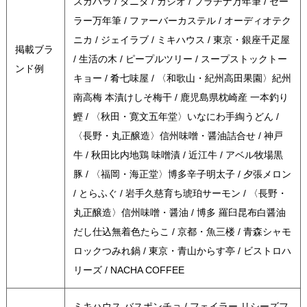
スガハラ / タニタ / カシオ / プラチナ万年筆 / セー
ラー万年筆 / ファーバーカステル / オーディオテク
ニカ / ジェイラブ / ミキハウス / 東京・銀座千疋屋
掲載ブラ
/ 生活の木 / ピープルツリー / スープストックトー
ンド例
キョー / 肴七味屋 / 〈和歌山・紀州高田果園〉紀州
南高梅 本漬けしそ梅干 / 鹿児島県枕崎産 一本釣り
鰹 / 〈秋田・寛文五年堂〉いなにわ手綯うどん /
〈長野・丸正醸造〉信州味噌・醤油詰合せ / 神戸
牛 / 秋田比内地鶏 味噌漬 / 近江牛 / アベル牧場黒
豚 / 〈福岡・海正堂〉博多辛子明太子 / 夕張メロン
/ とらふぐ / 岩手久慈育ち琥珀サーモン / 〈長野・
丸正醸造〉信州味噌・醤油 / 博多 羅臼昆布白醤油
だし仕込無着色たらこ / 京都・魚三楼 / 青森シャモ
ロックつみれ鍋 / 東京・青山からす亭 / ビストロハ
リーズ / NACHA COFFEE
ミキハウス バスポンチョ / フェイラー リシーズフ