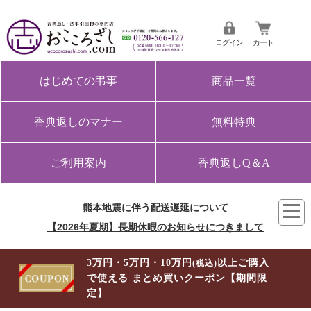
ログイン
カート
はじめての弔事
商品一覧
香典返しのマナー
無料特典
ご利用案内
香典返しQ＆A
熊本地震に伴う配送遅延について
【2026年夏期】長期休暇のお知らせにつきまして
3万円・5万円・10万円
以上ご購入
(税込)
で使える まとめ買いクーポン【期間限
定】