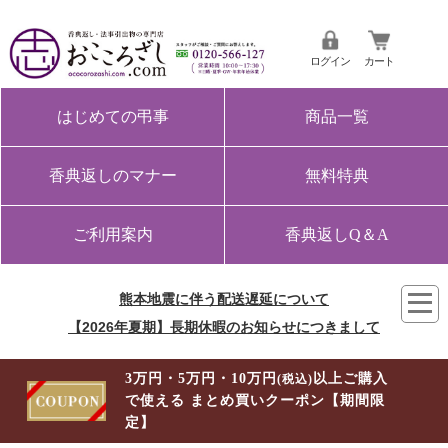
ログイン
カート
はじめての弔事
商品一覧
香典返しのマナー
無料特典
ご利用案内
香典返しQ＆A
熊本地震に伴う配送遅延について
【2026年夏期】長期休暇のお知らせにつきまして
3万円・5万円・10万円
以上ご購入
(税込)
で使える まとめ買いクーポン【期間限
定】