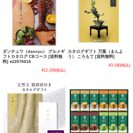
ダンチュウ（dancyu） グルメギ
カタログギフト 万葉（まんよ
フトカタログ CBコース [送料無
う） ころもて [送料無料]
料] ●22076016
¥3,190
(税込)
¥12,100
(税込)