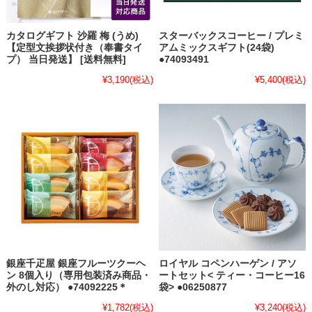
カタログギフト 沙羅 梅 (うめ)
スターバックスコーヒー / プレミ
【定型文挨拶状付き（奉書タイ
アムミックスギフト(24袋)
プ） 当日発送】 [送料無料]
●74093491
¥3,190
(税込)
¥5,400
(税込)
銀座千疋屋 銀座フルーツクーヘ
ロイヤル コペンハーゲン / アソ
ン 8個入り（専用包装済み商品・
ートセット< ティー・コーヒー16
外のし対応） ●74092225＊
袋> ●06250877
¥1,782
(税込)
¥3,240
(税込)