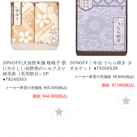
20%OFF|大自然本舗 桜格子 肌
20%OFF｜今治 うらら咲き タ
にやさしい自然色のシルク入り
オルケット ●79200528
綿毛布（毛羽部分）2P
メーカー希望小売価格:
¥8,800
(税込)
●79240363
価格:
¥7,040
(税込)
メーカー希望小売価格:
¥55,000
(税込)
価格:
¥44,000
(税込)