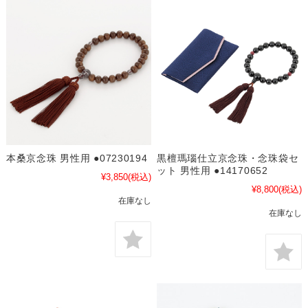
本桑京念珠 男性用 ●07230194
黒檀瑪瑙仕立京念珠・念珠袋セ
ット 男性用 ●14170652
¥3,850
(税込)
¥8,800
(税込)
在庫なし
在庫なし