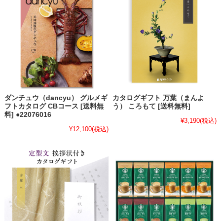
ダンチュウ（dancyu） グルメギ
カタログギフト 万葉（まんよ
フトカタログ CBコース [送料無
う） ころもて [送料無料]
料] ●22076016
¥3,190
(税込)
¥12,100
(税込)