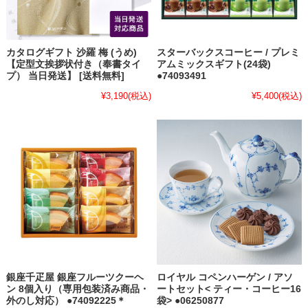
カタログギフト 沙羅 梅 (うめ)
スターバックスコーヒー / プレミ
【定型文挨拶状付き（奉書タイ
アムミックスギフト(24袋)
プ） 当日発送】 [送料無料]
●74093491
¥3,190
(税込)
¥5,400
(税込)
銀座千疋屋 銀座フルーツクーヘ
ロイヤル コペンハーゲン / アソ
ン 8個入り（専用包装済み商品・
ートセット< ティー・コーヒー16
外のし対応） ●74092225＊
袋> ●06250877