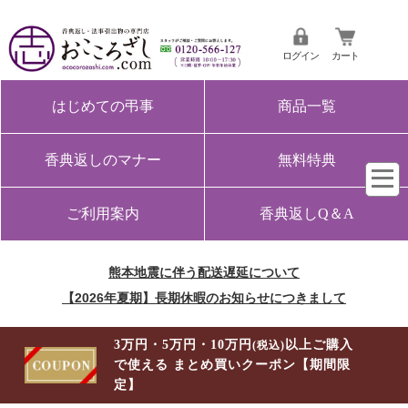
ログイン
カート
はじめての弔事
商品一覧
香典返しのマナー
無料特典
ご利用案内
香典返しQ＆A
熊本地震に伴う配送遅延について
【2026年夏期】長期休暇のお知らせにつきまして
3万円・5万円・10万円
以上ご購入
(税込)
で使える まとめ買いクーポン【期間限
定】