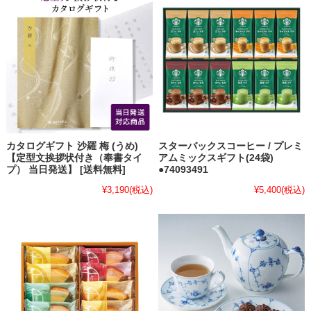
カタログギフト 沙羅 梅 (うめ)
スターバックスコーヒー / プレミ
【定型文挨拶状付き（奉書タイ
アムミックスギフト(24袋)
プ） 当日発送】 [送料無料]
●74093491
¥3,190
(税込)
¥5,400
(税込)