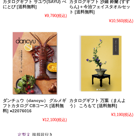
カタログギフト サユウ(SAYU) べ
カタログギフト 沙羅 鈴蘭 (すず
にとび [送料無料]
らん)＋今治フェイスタオルセッ
ト [送料無料]
¥9,790
(税込)
¥10,560
(税込)
ダンチュウ（dancyu） グルメギ
カタログギフト 万葉（まんよ
フトカタログ CBコース [送料無
う） ころもて [送料無料]
料] ●22076016
¥3,190
(税込)
¥12,100
(税込)