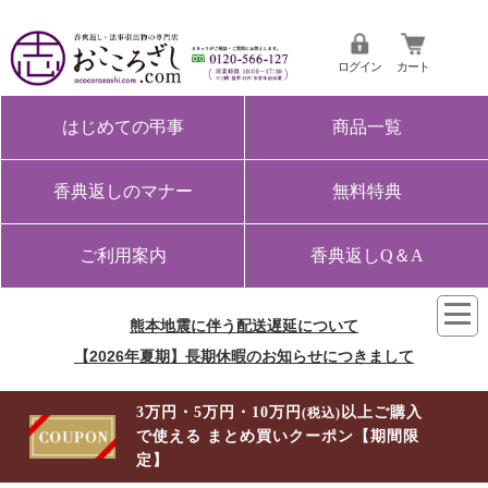
ログイン
カート
はじめての弔事
商品一覧
香典返しのマナー
無料特典
ご利用案内
香典返しQ＆A
熊本地震に伴う配送遅延について
【2026年夏期】長期休暇のお知らせにつきまして
3万円・5万円・10万円
以上ご購入
(税込)
で使える まとめ買いクーポン【期間限
定】