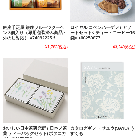
銀座千疋屋 銀座フルーツクーヘ
ロイヤル コペンハーゲン / アソ
ン 8個入り（専用包装済み商品・
ートセット< ティー・コーヒー16
外のし対応） ●74092225＊
袋> ●06250877
¥1,782
(税込)
¥3,240
(税込)
おいしい日本茶研究所 / 日本ノ茶
カタログギフト サユウ(SAYU) う
葉 ティーバッグセット(ボタニカ
すくも