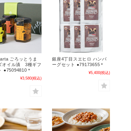
 Carta ごろッとうま
銀座4丁目スエヒロ ハンバ
ズオイル漬 3種ギフ
ーグセット ●79173655＊
●75094810＊
¥5,400
(税込)
¥3,580
(税込)