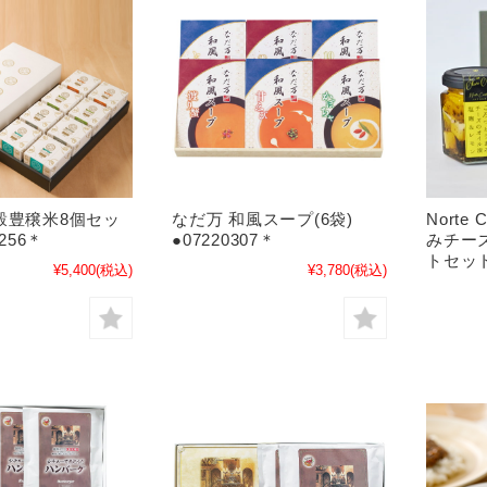
穀豊穣米8個セッ
なだ万 和風スープ(6袋)
Norte
2256＊
●07220307＊
みチー
トセット 
¥5,400
(税込)
¥3,780
(税込)