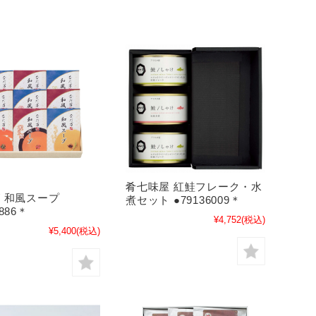
肴七味屋 紅鮭フレーク・水
/ 和風スープ
煮セット ●79136009＊
0886＊
¥4,752
(税込)
¥5,400
(税込)