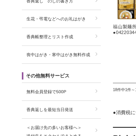
香典返し のしの書き方
生花・弔電などへのお礼はがき
福山製麺所
●042203
香典帳整理とリスト作成
喪中はがき・寒中はがき無料作成
その他無料サービス
18件中1件～
無料会員登録で500P
香典返しを最短当日発送
●消費税
＜お届け先の多いお客様へ＞