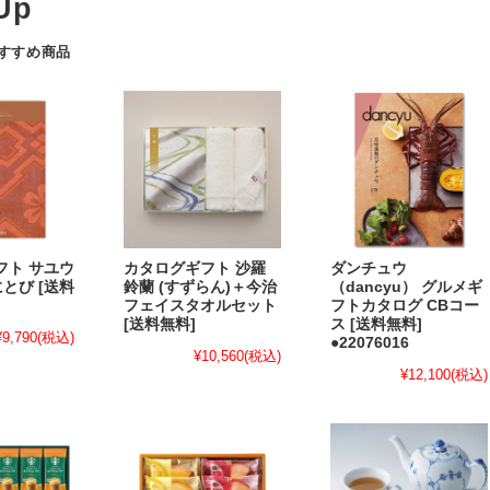
おすすめ商品
フト サユウ
カタログギフト 沙羅
ダンチュウ
べにとび [送料
鈴蘭 (すずらん)＋今治
（dancyu） グルメギ
フェイスタオルセット
フトカタログ CBコー
[送料無料]
ス [送料無料]
¥9,790
(税込)
●22076016
¥10,560
(税込)
¥12,100
(税込)