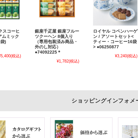
クスコーヒ
銀座千疋屋 銀座フルー
ロイヤル コペンハーゲ
ミアムミック
ツクーヘン 8個入り
ン / アソートセット<
袋)
（専用包装済み商品・
ティー・コーヒー16袋
外のし対応）
> ●06250877
●74092225＊
¥5,400
(税込)
¥3,240
(税込)
¥1,782
(税込)
ショッピングインフォメ