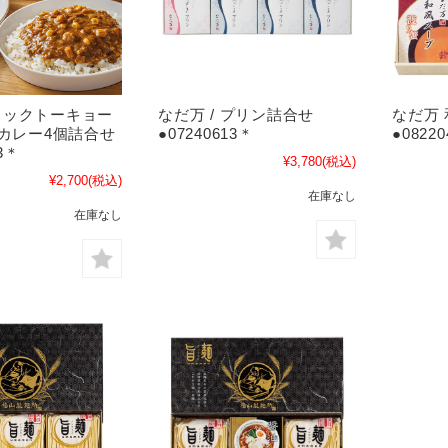
トックトーキョー
なだ万 / プリン詰合せ
なだ万 
トカレー4個詰合せ
●07240613＊
●0822
93＊
¥3,780
(税込)
¥2,700
(税込)
在庫なし
在庫なし