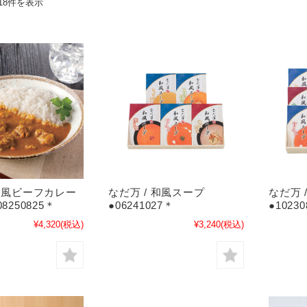
18件を表示
 和風ビーフカレー
なだ万 / 和風スープ
なだ万 
8250825＊
●06241027＊
●1023
¥4,320
(税込)
¥3,240
(税込)