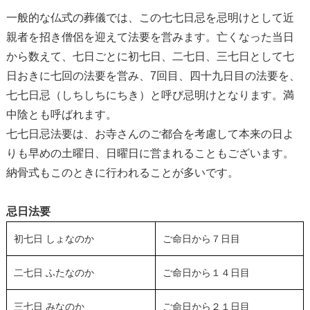
一般的な仏式の葬儀では、この七七日忌を忌明けとして近
親者を招き僧侶を迎えて法要を営みます。亡くなった当日
から数えて、七日ごとに初七日、二七日、三七日として七
日おきに七回の法要を営み、7回目、四十九日目の法要を、
七七日忌（しちしちにちき）と呼び忌明けとなります。満
中陰とも呼ばれます。
七七日忌法要は、お寺さんのご都合を考慮して本来の日よ
りも早めの土曜日、日曜日に営まれることもございます。
納骨式もこのときに行われることが多いです。
忌日法要
初七日 しょなのか
ご命日から７日目
二七日 ふたなのか
ご命日から１４日目
三七日 みなのか
ご命日から２１日目