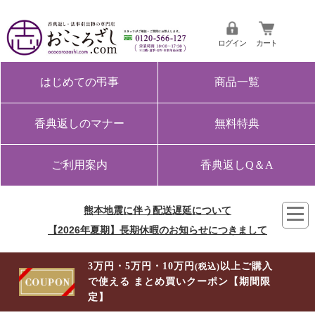
ログイン
カート
はじめての弔事
商品一覧
香典返しのマナー
無料特典
ご利用案内
香典返しQ＆A
熊本地震に伴う配送遅延について
【2026年夏期】長期休暇のお知らせにつきまして
3万円・5万円・10万円
以上ご購入
(税込)
で使える まとめ買いクーポン【期間限
定】