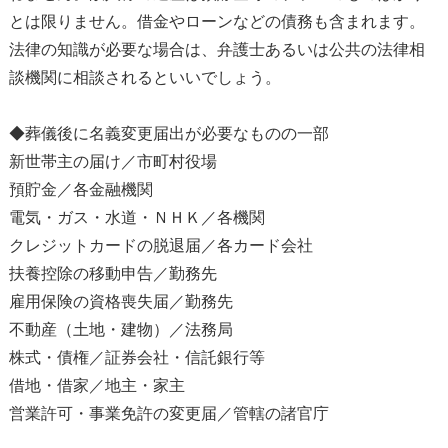
とは限りません。借金やローンなどの債務も含まれます。
法律の知識が必要な場合は、弁護士あるいは公共の法律相
談機関に相談されるといいでしょう。
◆葬儀後に名義変更届出が必要なものの一部
新世帯主の届け／市町村役場
預貯金／各金融機関
電気・ガス・水道・ＮＨＫ／各機関
クレジットカードの脱退届／各カード会社
扶養控除の移動申告／勤務先
雇用保険の資格喪失届／勤務先
不動産（土地・建物）／法務局
株式・債権／証券会社・信託銀行等
借地・借家／地主・家主
営業許可・事業免許の変更届／管轄の諸官庁