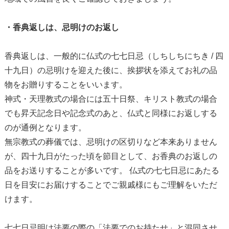
・香典返しは、忌明けのお返し
香典返しは、一般的に仏式の七七日忌（しちしちにちき / 四
十九日）の忌明けを迎えた後に、挨拶状を添えてお礼の品
物をお贈りすることをいいます。
神式・天理教式の場合には五十日祭、キリスト教式の場合
でも昇天記念日や記念式のあと、仏式と同様にお返しする
のが通例となります。
無宗教式の葬儀では、忌明けの区切りなど本来ありません
が、四十九日がたった頃を節目として、お香典のお返しの
品をお送りすることが多いです。 仏式の七七日忌にあたる
日を目安にお届けすることでご親戚様にもご理解をいただ
けます。
七七日忌明け法要の際の「法要でのお持たせ」と混同させ