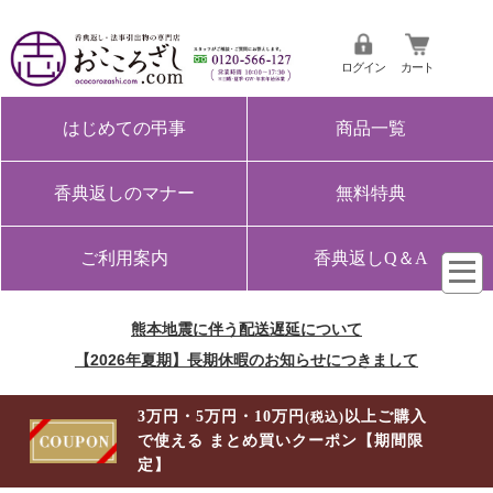
ログイン
カート
はじめての弔事
商品一覧
香典返しのマナー
無料特典
ご利用案内
香典返しQ＆A
熊本地震に伴う配送遅延について
【2026年夏期】長期休暇のお知らせにつきまして
3万円・5万円・10万円
以上ご購入
(税込)
で使える まとめ買いクーポン【期間限
定】