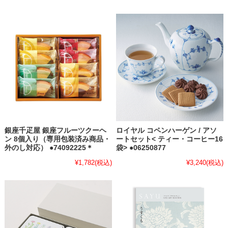
銀座千疋屋 銀座フルーツクーヘ
ロイヤル コペンハーゲン / アソ
ン 8個入り（専用包装済み商品・
ートセット< ティー・コーヒー16
外のし対応） ●74092225＊
袋> ●06250877
¥1,782
(税込)
¥3,240
(税込)