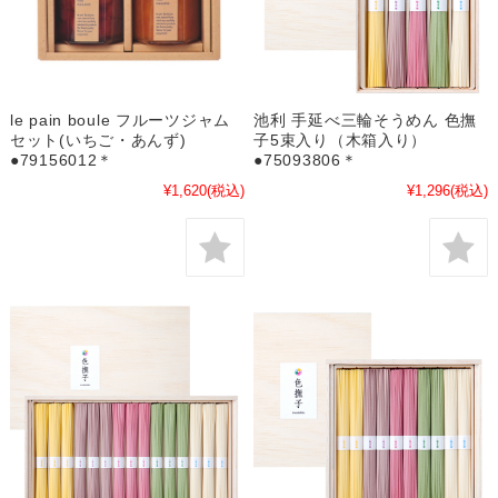
le pain boule フルーツジャム
池利 手延べ三輪そうめん 色撫
セット(いちご・あんず)
子5束入り（木箱入り）
●79156012＊
●75093806＊
¥1,620
(税込)
¥1,296
(税込)