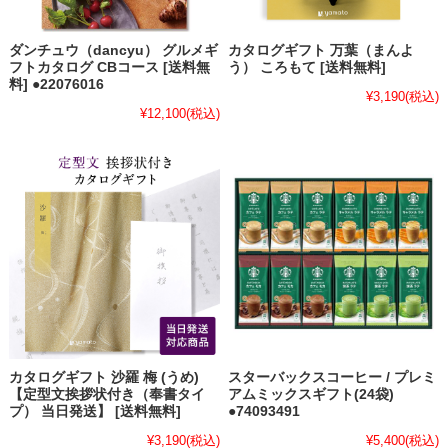
ダンチュウ（dancyu） グルメギ
カタログギフト 万葉（まんよ
フトカタログ CBコース [送料無
う） ころもて [送料無料]
料] ●22076016
¥3,190
(税込)
¥12,100
(税込)
カタログギフト 沙羅 梅 (うめ)
スターバックスコーヒー / プレミ
【定型文挨拶状付き（奉書タイ
アムミックスギフト(24袋)
プ） 当日発送】 [送料無料]
●74093491
¥3,190
(税込)
¥5,400
(税込)