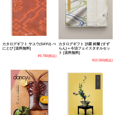
カタログギフト サユウ(SAYU) べ
カタログギフト 沙羅 鈴蘭 (すず
にとび [送料無料]
らん)＋今治フェイスタオルセッ
ト [送料無料]
¥9,790
(税込)
¥10,560
(税込)