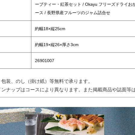
ーブティー・紅茶セット / Okayu フリーズドライお
ース / 長野県産フルーツのジャム詰合せ
約幅18×縦25cm
約幅19×縦26×厚さ3cm
26901007
、包装、のし（掛け紙）等無料で承ります。
インナップはコースにより異なります。また掲載商品や誌面等