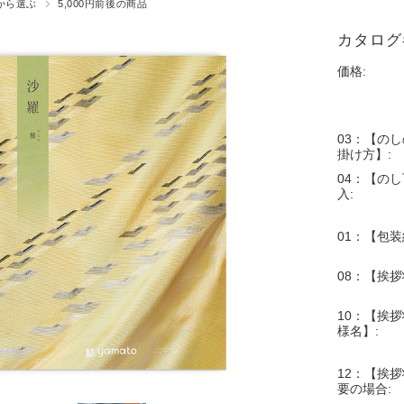
から選ぶ
5,000円前後の商品
カタログギ
価格:
03：【の
掛け方】:
04：【の
入:
01：【包装
08：【挨
10：【挨拶
様名】:
12：【挨拶
要の場合: