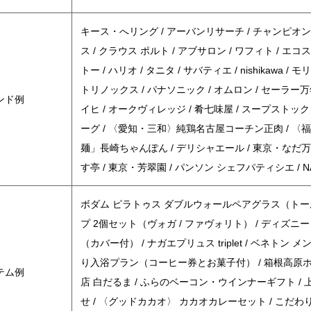
キース・へリング / アーバンリサーチ / チャンピオン /
ス / クラウス ポルト / アブサロン / ワフィト / エコス
トー / ハリオ / タニタ / サバティエ / nishikawa
トリノックス / パナソニック / オムロン / セーラー万
ンド例
イヒ / オークヴィレッジ / 肴七味屋 / スープストック
ーグ / 〈愛知・三和〉純鶏名古屋コーチン正肉 / 〈
麺」長崎ちゃんぽん / デリシャエール / 東京・なだ万
す亭 / 東京・芳翠園 / パンソン シェフパティシエ / N
ボダム ピラトゥス ダブルウォールペアグラス（トール）
プ 2個セット（ヴォガ / ファヴォリト） / ディズニー 
（カバー付） / ナガエプリュス triplet / ベネ
り入浴プラン（コーヒー券とお菓子付） / 箱根高原ホテ
テム例
店 白だるま / ふらのベーコン・ウインナーギフト /
せ / 〈グッドカカオ〉 カカオカレーセット / こだ