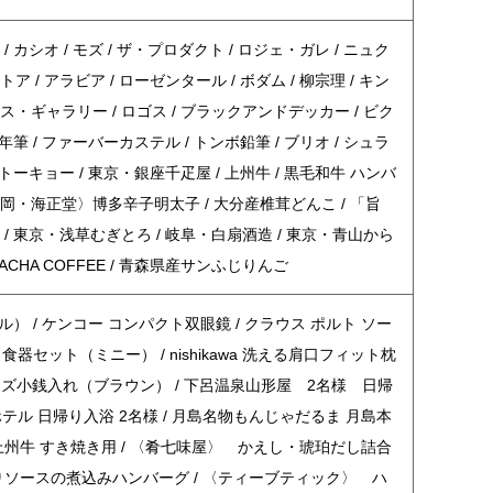
 カシオ / モズ / ザ・プロダクト / ロジェ・ガレ / ニュク
トア / アラビア / ローゼンタール / ボダム / 柳宗理 / キン
 / モリス・ギャラリー / ロゴス / ブラックアンドデッカー / ビク
年筆 / ファーバーカステル / トンボ鉛筆 / ブリオ / シュラ
トーキョー / 東京・銀座千疋屋 / 上州牛 / 黒毛和牛 ハンバ
福岡・海正堂〉博多辛子明太子 / 大分産椎茸どんこ / 「旨
 / 東京・浅草むぎとろ / 岐阜・白扇酒造 / 東京・青山から
ACHA COFFEE / 青森県産サンふじりんご
 / ケンコー コンパクト双眼鏡 / クラウス ポルト ソー
食器セット（ミニー） / nishikawa 洗える肩口フィット枕
トン メンズ小銭入れ（ブラウン） / 下呂温泉山形屋 2名様 日帰
ル 日帰り入浴 2名様 / 月島名物もんじゃだるま 月島本
 上州牛 すき焼き用 / 〈肴七味屋〉 かえし・琥珀だし詰合
わりソースの煮込みハンバーグ / 〈ティーブティック〉 ハ