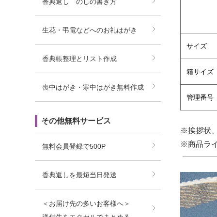
香典返し のしの書き方
生花・弔電などへのお礼はがき
サイズ
香典帳整理とリスト作成
箱サイズ
喪中はがき・寒中はがき無料作成
管理番号
その他無料サービス
※挨拶状
※商品ラ
無料会員登録で500P
香典返しを最短当日発送
＜お届け先の多いお客様へ＞