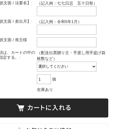
状文面 / 法要名】:
（記入例：七七日忌 五十日祭）
状文面 / 差出月】:
（記入例：令和5年1月）
状文面 / 喪主様
項は、カートの中の
（配送伝票贈り主・手渡し用手提げ袋
指定する。:
枚数など）
個
在庫あり