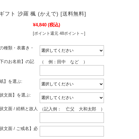
フト 沙羅 楓 (かえで) [送料無料]
¥4,840
(税込)
[ポイント還元 48ポイント～]
しの種類・表書き・
し下のお名前】の記
（ 例：田中 など ）
紙】を選ぶ:
拶状文面】を選ぶ:
状文面 / 続柄と故人
（記入例： 亡父 大和太郎 ）
状文面 / ご戒名】必