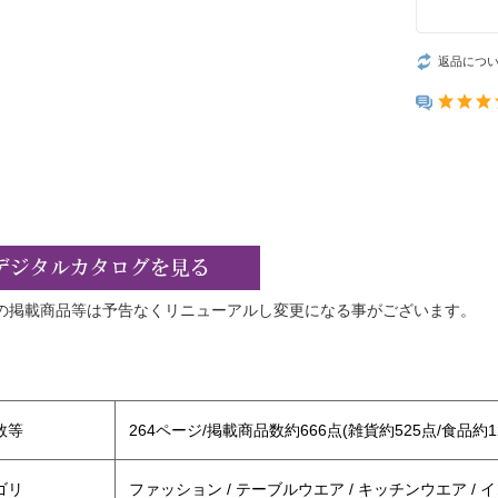
返品につ
の掲載商品等は予告なくリニューアルし変更になる事がございます。
】
数等
264ページ/掲載商品数約666点(雑貨約525点/食品約1
ゴリ
ファッション / テーブルウエア / キッチンウエア / イン