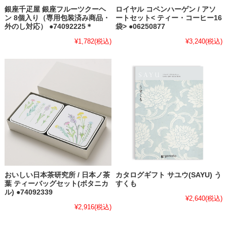
銀座千疋屋 銀座フルーツクーヘ
ロイヤル コペンハーゲン / アソ
ン 8個入り（専用包装済み商品・
ートセット< ティー・コーヒー16
外のし対応） ●74092225＊
袋> ●06250877
¥1,782
(税込)
¥3,240
(税込)
おいしい日本茶研究所 / 日本ノ茶
カタログギフト サユウ(SAYU) う
葉 ティーバッグセット(ボタニカ
すくも
ル) ●74092339
¥2,640
(税込)
¥2,916
(税込)