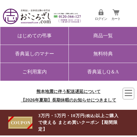
ログイン
カート
はじめての弔事
商品一覧
香典返しのマナー
無料特典
ご利用案内
香典返しQ＆A
熊本地震に伴う配送遅延について
【2026年夏期】長期休暇のお知らせにつきまして
3万円・5万円・10万円
以上ご購入
(税込)
で使える まとめ買いクーポン【期間限
定】