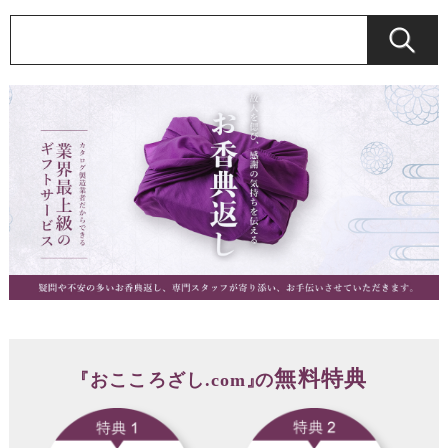
無料特典
『
おこころざし.com
』
の