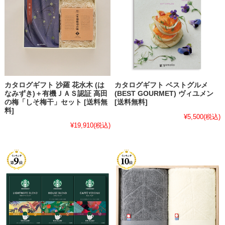
カタログギフト 沙羅 花水木 (は
カタログギフト ベストグルメ
なみずき)＋有機ＪＡＳ認証 高田
(BEST GOURMET) ヴィユメン
の梅「しそ梅干」セット [送料無
[送料無料]
料]
¥5,500
(税込)
¥19,910
(税込)