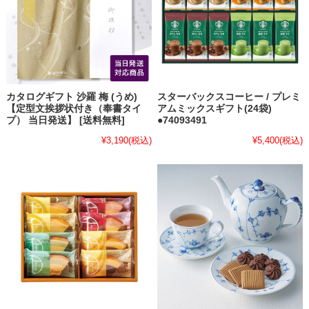
カタログギフト 沙羅 梅 (うめ)
スターバックスコーヒー / プレミ
【定型文挨拶状付き（奉書タイ
アムミックスギフト(24袋)
プ） 当日発送】 [送料無料]
●74093491
¥3,190
(税込)
¥5,400
(税込)