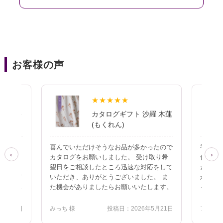
お客様の声
★★★★★
羅 瑞香
カタログギフト 沙羅 木蓮
(もくれん)
ただき、
喜んでいただけそうなお品が多かったので
香典返
‹
›
 受け
カタログをお願いしました。 受け取り希
儀から
品ばかり
望日をご相談したところ迅速な対応をして
だった
選ばせて
いただき、ありがとうございました。 ま
かず、
ました。
た機会がありましたらお願いいたします。
るとい
コースが
た。校
けるカタ
で、安
2月11日
みっち 様
投稿日：2026年5月21日
アトム 
ます。
がらネ