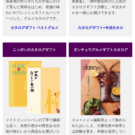
国各地の作り手たちが手塩にかけ
香典返し・満中陰志向けに人気の
て育んだ美味をはじめ、老舗の味
カタログギフト沙羅と、今治タオ
わいやフレッシュギフトもパッケ
ルを一緒にお届けできます。
ージした、グルメカタログです。
カタログギフト ベストグルメ
カタログギフト+今治タオル
ニッポンのカタログギフト
ダンチュウグルメギフトカタログ
メイドインジャパンの丁寧で繊細
ｄａｎｃｙｕ編集部よって集めら
な品々、自然の恵みや歴史ある伝
れたおいしさ。大量生産や効率と
統の味わいから商品をお選びいた
は距離を置き、本物を追求してい