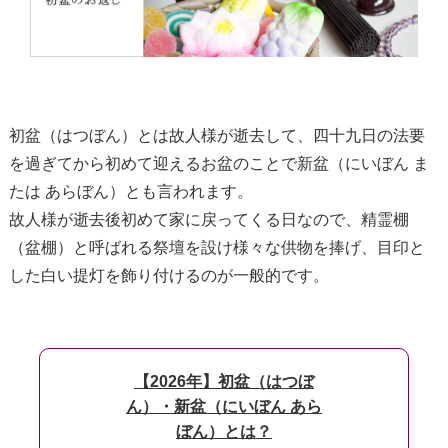
初盆（はつぼん）とは故人様が逝去して、四十九日の法要
を過ぎてから初めて迎えるお盆のことで新盆（にいぼん ま
たは あらぼん）とも言われます。
故人様が逝去後初めて家に戻ってくる日なので、精霊棚
（盆棚）と呼ばれる祭壇を設け様々な供物を捧げ、目印と
した白い提灯を飾り付けるのが一般的です。
【2026年】初盆（はつぼ
ん）・新盆（にいぼん あら
ぼん）とは？