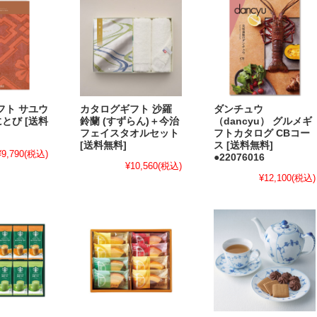
フト サユウ
カタログギフト 沙羅
ダンチュウ
べにとび [送料
鈴蘭 (すずらん)＋今治
（dancyu） グルメギ
フェイスタオルセット
フトカタログ CBコー
[送料無料]
ス [送料無料]
¥9,790
(税込)
●22076016
¥10,560
(税込)
¥12,100
(税込)