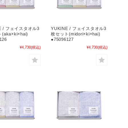
NE / フェイスタオル3
YUKINE / フェイスタオル3
aka×ki×hai)
枚セット(midori×ki×hai)
126
●75096127
¥4,730
(税込)
¥4,730
(税込)