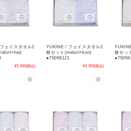
 / フェイスタオル2
YUKINE / フェイスタオル2
YUKI
ori×hai)
枚セット(midori×kon)
枚セット(
0
●75096121
●75096
¥3,300
(税込)
¥3,300
(税込)