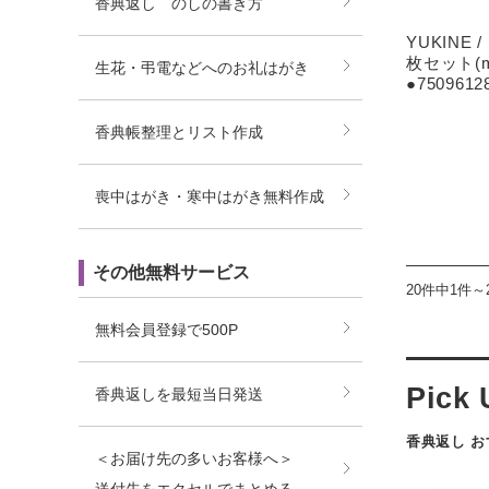
香典返し のしの書き方
YUKINE
枚セット(mid
生花・弔電などへのお礼はがき
●7509612
香典帳整理とリスト作成
喪中はがき・寒中はがき無料作成
その他無料サービス
20件中1件～
無料会員登録で500P
香典返しを最短当日発送
香典返し 
＜お届け先の多いお客様へ＞