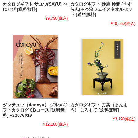
カタログギフト サユウ(SAYU) べ
カタログギフト 沙羅 鈴蘭 (すず
にとび [送料無料]
らん)＋今治フェイスタオルセッ
ト [送料無料]
¥9,790
(税込)
¥10,560
(税込)
ダンチュウ（dancyu） グルメギ
カタログギフト 万葉（まんよ
フトカタログ CBコース [送料無
う） ころもて [送料無料]
料] ●22076016
¥3,190
(税込)
¥12,100
(税込)