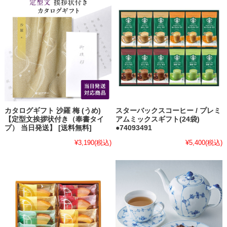
カタログギフト 沙羅 梅 (うめ)
スターバックスコーヒー / プレミ
【定型文挨拶状付き（奉書タイ
アムミックスギフト(24袋)
プ） 当日発送】 [送料無料]
●74093491
¥3,190
(税込)
¥5,400
(税込)