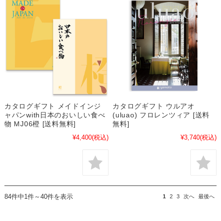
カタログギフト メイドインジ
カタログギフト ウルアオ
ャパンwith日本のおいしい食べ
(uluao) フロレンツィア [送料
物 MJ06橙 [送料無料]
無料]
¥4,400
(税込)
¥3,740
(税込)
84件中1件～40件を表示
1
2
3
次へ
最後へ