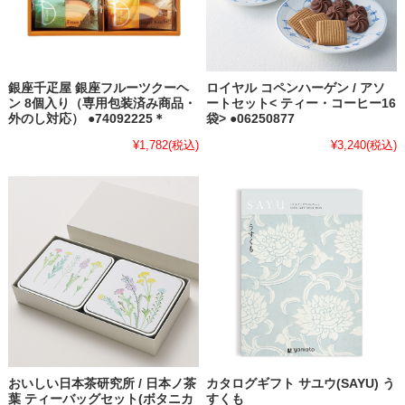
銀座千疋屋 銀座フルーツクーヘ
ロイヤル コペンハーゲン / アソ
ン 8個入り（専用包装済み商品・
ートセット< ティー・コーヒー16
外のし対応） ●74092225＊
袋> ●06250877
¥1,782
(税込)
¥3,240
(税込)
おいしい日本茶研究所 / 日本ノ茶
カタログギフト サユウ(SAYU) う
葉 ティーバッグセット(ボタニカ
すくも