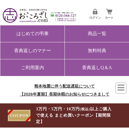
ログイン
カート
はじめての弔事
商品一覧
香典返しのマナー
無料特典
ご利用案内
香典返しQ＆A
熊本地震に伴う配送遅延について
【2026年夏期】長期休暇のお知らせにつきまして
3万円・5万円・10万円
以上ご購入
(税込)
で使える まとめ買いクーポン【期間限
定】