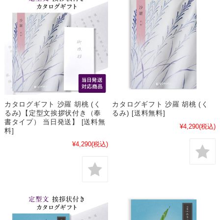
カタログギフト 沙羅 胡桃 (く
カタログギフト 沙羅 胡桃 (く
るみ)【定型文挨拶状付き（奉
るみ) [送料無料]
書タイプ） 当日発送】 [送料無
¥4,290
(税込)
料]
¥4,290
(税込)