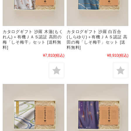
カタログギフト 沙羅 木蓮(もく
カタログギフト 沙羅 白百合
れん)＋有機ＪＡＳ認証 高田の
(しらゆり)＋有機ＪＡＳ認証 高
梅「しそ梅干」セット [送料無
田の梅「しそ梅干」セット [送
料]
料無料]
¥7,810
(税込)
¥8,910
(税込)