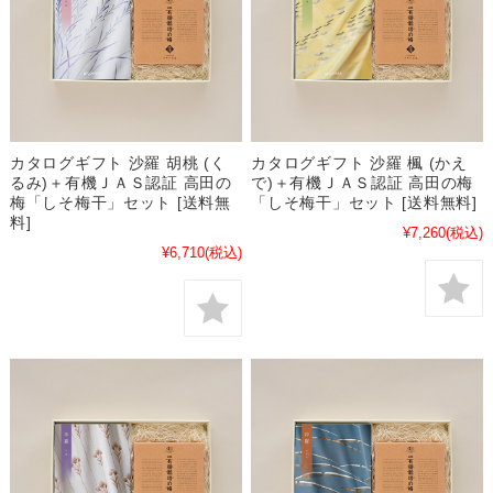
カタログギフト 沙羅 胡桃 (く
カタログギフト 沙羅 楓 (かえ
るみ)＋有機ＪＡＳ認証 高田の
で)＋有機ＪＡＳ認証 高田の梅
梅「しそ梅干」セット [送料無
「しそ梅干」セット [送料無料]
料]
¥7,260
(税込)
¥6,710
(税込)