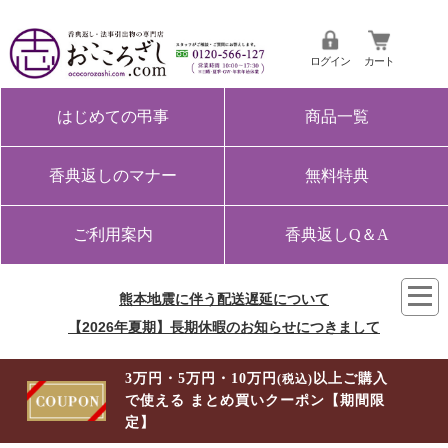
ログイン
カート
はじめての弔事
商品一覧
香典返しのマナー
無料特典
ご利用案内
香典返しQ＆A
熊本地震に伴う配送遅延について
【2026年夏期】長期休暇のお知らせにつきまして
3万円・5万円・10万円
以上ご購入
(税込)
で使える まとめ買いクーポン【期間限
定】