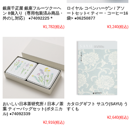
銀座千疋屋 銀座フルーツクーヘ
ロイヤル コペンハーゲン / アソ
ン 8個入り（専用包装済み商品・
ートセット< ティー・コーヒー16
外のし対応） ●74092225＊
袋> ●06250877
¥1,782
(税込)
¥3,240
(税込)
おいしい日本茶研究所 / 日本ノ茶
カタログギフト サユウ(SAYU) う
葉 ティーバッグセット(ボタニカ
すくも
ル) ●74092339
¥2,640
(税込)
¥2,916
(税込)