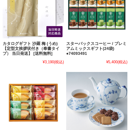
カタログギフト 沙羅 梅 (うめ)
スターバックスコーヒー / プレミ
【定型文挨拶状付き（奉書タイ
アムミックスギフト(24袋)
プ） 当日発送】 [送料無料]
●74093491
¥3,190
(税込)
¥5,400
(税込)