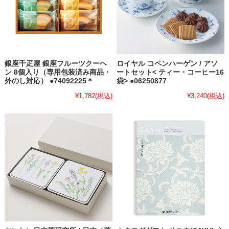
銀座千疋屋 銀座フルーツクーヘ
ロイヤル コペンハーゲン / アソ
ン 8個入り（専用包装済み商品・
ートセット< ティー・コーヒー16
外のし対応） ●74092225＊
袋> ●06250877
¥1,782
(税込)
¥3,240
(税込)