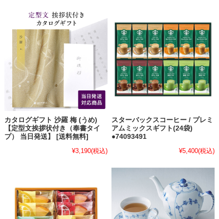
カタログギフト 沙羅 梅 (うめ)
スターバックスコーヒー / プレミ
【定型文挨拶状付き（奉書タイ
アムミックスギフト(24袋)
プ） 当日発送】 [送料無料]
●74093491
¥3,190
(税込)
¥5,400
(税込)