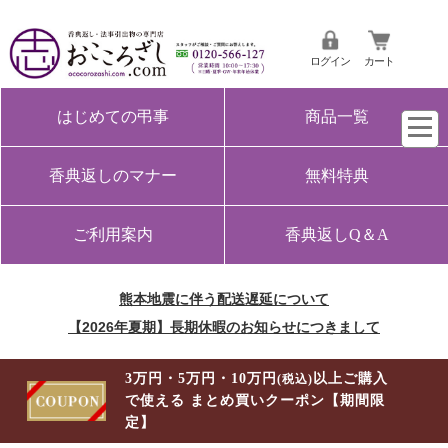
ログイン
カート
はじめての弔事
商品一覧
香典返しのマナー
無料特典
ご利用案内
香典返しQ＆A
熊本地震に伴う配送遅延について
【2026年夏期】長期休暇のお知らせにつきまして
3万円・5万円・10万円
以上ご購入
(税込)
で使える まとめ買いクーポン【期間限
定】