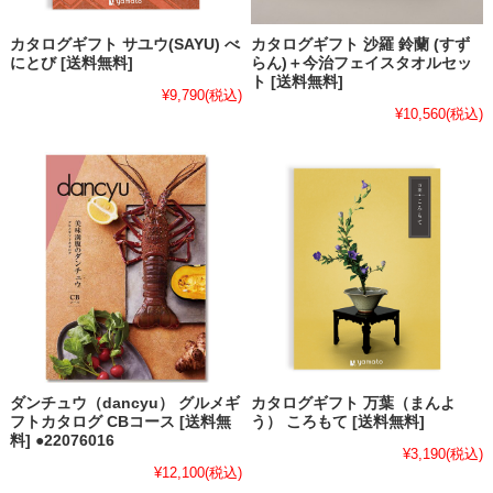
カタログギフト サユウ(SAYU) べ
カタログギフト 沙羅 鈴蘭 (すず
にとび [送料無料]
らん)＋今治フェイスタオルセッ
ト [送料無料]
¥9,790
(税込)
¥10,560
(税込)
ダンチュウ（dancyu） グルメギ
カタログギフト 万葉（まんよ
フトカタログ CBコース [送料無
う） ころもて [送料無料]
料] ●22076016
¥3,190
(税込)
¥12,100
(税込)