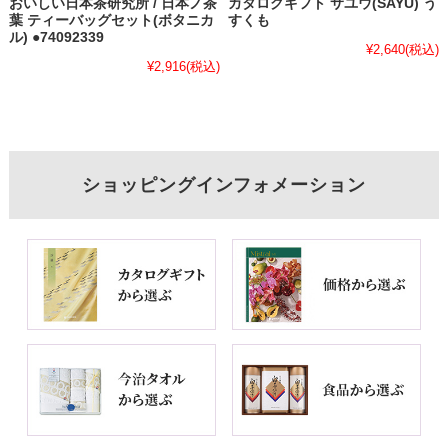
おいしい日本茶研究所 / 日本ノ茶
カタログギフト サユウ(SAYU) う
葉 ティーバッグセット(ボタニカ
すくも
ル) ●74092339
¥2,640
(税込)
¥2,916
(税込)
ショッピングインフォメーション