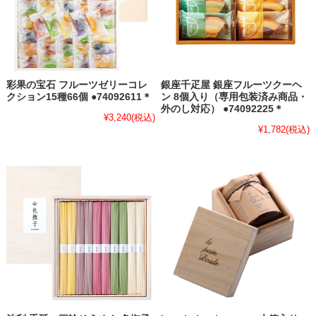
彩果の宝石 フルーツゼリーコレ
銀座千疋屋 銀座フルーツクーヘ
クション15種66個 ●74092611＊
ン 8個入り（専用包装済み商品・
外のし対応） ●74092225＊
¥3,240
(税込)
¥1,782
(税込)