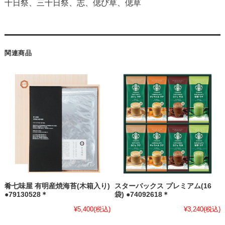
十日祭、三十日祭、志、偲び草、偲草
関連商品
肴七味屋 有明産焼海苔(木箱入り)
スターバックス プレミアム(16
●79130528＊
袋) ●74092618＊
¥5,400
(税込)
¥3,240
(税込)