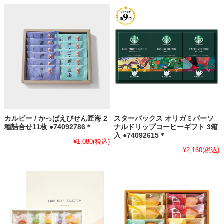
カルビー / かっぱえびせん匠海 2
スターバックス オリガミパーソ
種詰合せ11枚 ●74092786＊
ナルドリップコーヒーギフト 3箱
入 ●74092615＊
¥1,080
(税込)
¥2,160
(税込)