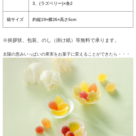
3、(ラズベリー)×各2
箱サイズ
約縦19×横26×高さ5cm
※挨拶状、包装、のし（掛け紙）等無料で承ります。
太陽の恵みいっぱいの果実をお菓子に変えることができたら・・・