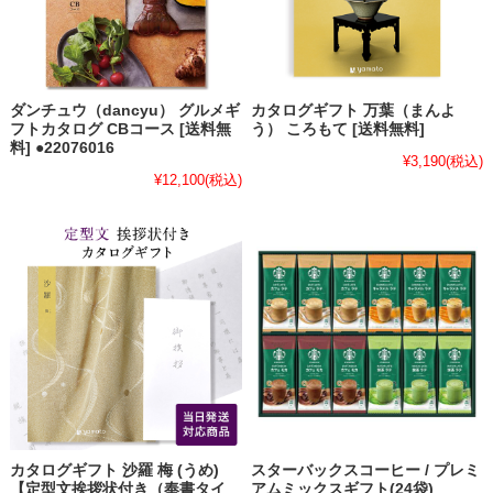
ダンチュウ（dancyu） グルメギ
カタログギフト 万葉（まんよ
フトカタログ CBコース [送料無
う） ころもて [送料無料]
料] ●22076016
¥3,190
(税込)
¥12,100
(税込)
カタログギフト 沙羅 梅 (うめ)
スターバックスコーヒー / プレミ
【定型文挨拶状付き（奉書タイ
アムミックスギフト(24袋)