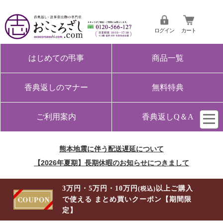
ログイン
カート
はじめての弔事
商品一覧
香典返しのマナー
無料特典
ご利用案内
香典返しQ＆A
熊本地震に伴う配送遅延について
【2026年夏期】長期休暇のお知らせにつきまして
3万円・5万円・10万円
以上ご購入
(税込)
で使える まとめ買いクーポン【期間限
定】