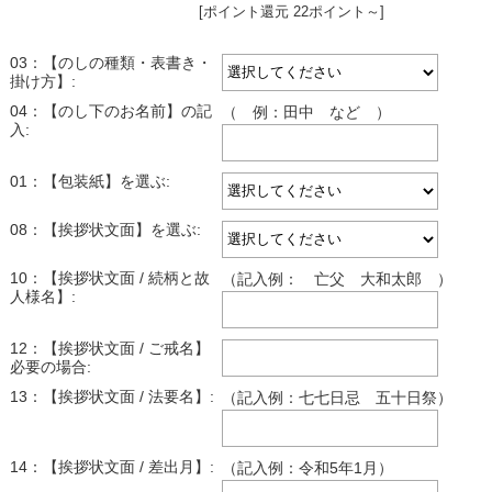
[ポイント還元 22ポイント～]
03：【のしの種類・表書き・
掛け方】:
04：【のし下のお名前】の記
（ 例：田中 など ）
入:
01：【包装紙】を選ぶ:
08：【挨拶状文面】を選ぶ:
10：【挨拶状文面 / 続柄と故
（記入例： 亡父 大和太郎 ）
人様名】:
12：【挨拶状文面 / ご戒名】
必要の場合:
13：【挨拶状文面 / 法要名】:
（記入例：七七日忌 五十日祭）
14：【挨拶状文面 / 差出月】:
（記入例：令和5年1月）