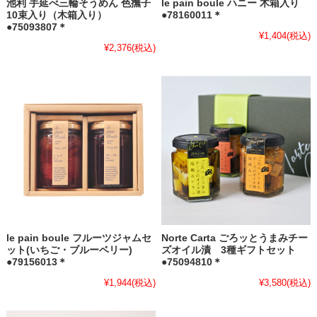
池利 手延べ三輪そうめん 色撫子
le pain boule ハニー 木箱入り
10束入り（木箱入り）
●78160011＊
●75093807＊
¥1,404
(税込)
¥2,376
(税込)
le pain boule フルーツジャムセ
Norte Carta ごろッとうまみチー
ット(いちご・ブルーベリー)
ズオイル漬 3種ギフトセット
●79156013＊
●75094810＊
¥1,944
(税込)
¥3,580
(税込)