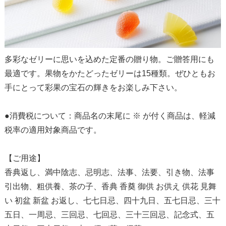
多彩なゼリーに思いを込めた定番の贈り物。ご贈答用にも
最適です。果物をかたどったゼリーは15種類。ぜひともお
手にとって彩果の宝石の輝きをお楽しみ下さい。
●消費税について：商品名の末尾に ※ が付く商品は、軽減
税率の適用対象商品です。
【ご用途】
香典返し、満中陰志、忌明志、法事、法要、引き物、法事
引出物、粗供養、茶の子、香典 香奠 御供 お供え 供花 見舞
い 初盆 新盆 お返し、七七日忌、四十九日、五七日忌、三十
五日、一周忌、三回忌、七回忌、三十三回忌、記念式、五