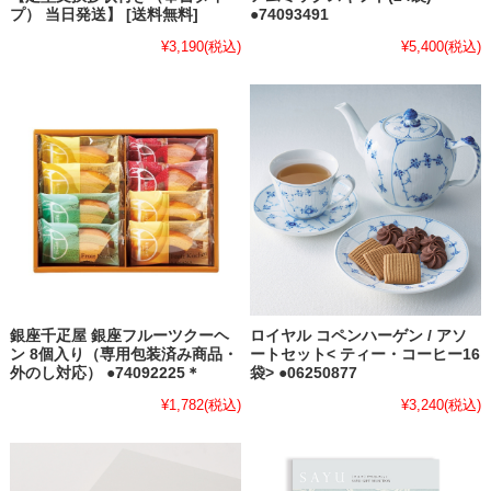
プ） 当日発送】 [送料無料]
●74093491
¥3,190
(税込)
¥5,400
(税込)
銀座千疋屋 銀座フルーツクーヘ
ロイヤル コペンハーゲン / アソ
ン 8個入り（専用包装済み商品・
ートセット< ティー・コーヒー16
外のし対応） ●74092225＊
袋> ●06250877
¥1,782
(税込)
¥3,240
(税込)