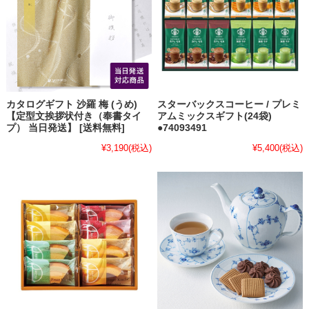
カタログギフト 沙羅 梅 (うめ)
スターバックスコーヒー / プレミ
【定型文挨拶状付き（奉書タイ
アムミックスギフト(24袋)
プ） 当日発送】 [送料無料]
●74093491
¥3,190
(税込)
¥5,400
(税込)