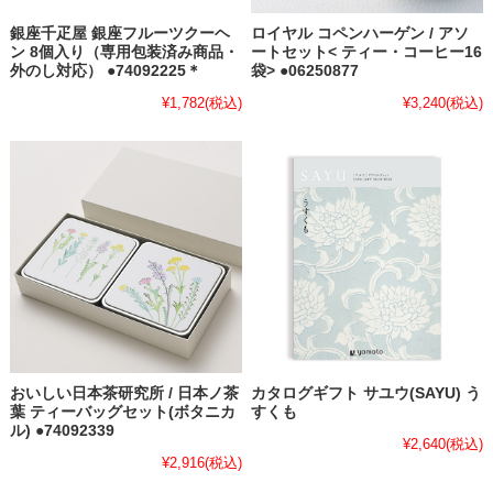
銀座千疋屋 銀座フルーツクーヘ
ロイヤル コペンハーゲン / アソ
ン 8個入り（専用包装済み商品・
ートセット< ティー・コーヒー16
外のし対応） ●74092225＊
袋> ●06250877
¥1,782
(税込)
¥3,240
(税込)
おいしい日本茶研究所 / 日本ノ茶
カタログギフト サユウ(SAYU) う
葉 ティーバッグセット(ボタニカ
すくも
ル) ●74092339
¥2,640
(税込)
¥2,916
(税込)