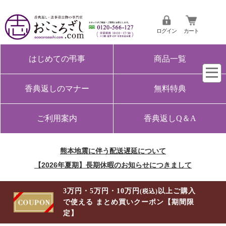
ログイン
カート
はじめての弔事
商品一覧
香典返しのマナー
無料特典
ご利用案内
香典返しQ＆A
熊本地震に伴う配送遅延について
【2026年夏期】長期休暇のお知らせにつきまして
3万円・5万円・10万円
以上ご購入
(税込)
で使える まとめ買いクーポン【期間限
定】