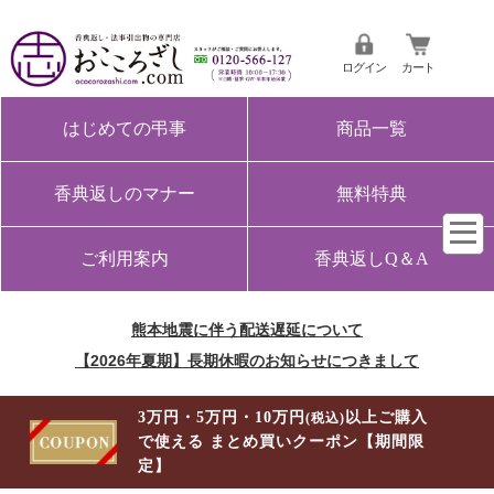
ログイン
カート
はじめての弔事
商品一覧
香典返しのマナー
無料特典
ご利用案内
香典返しQ＆A
熊本地震に伴う配送遅延について
【2026年夏期】長期休暇のお知らせにつきまして
3万円・5万円・10万円
以上ご購入
(税込)
で使える まとめ買いクーポン【期間限
定】