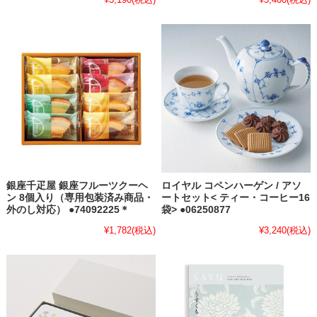
銀座千疋屋 銀座フルーツクーヘ
ロイヤル コペンハーゲン / アソ
ン 8個入り（専用包装済み商品・
ートセット< ティー・コーヒー16
外のし対応） ●74092225＊
袋> ●06250877
¥1,782
(税込)
¥3,240
(税込)