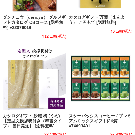
ダンチュウ（dancyu） グルメギ
カタログギフト 万葉（まんよ
フトカタログ CBコース [送料無
う） ころもて [送料無料]
料] ●22076016
¥3,190
(税込)
¥12,100
(税込)
カタログギフト 沙羅 梅 (うめ)
スターバックスコーヒー / プレミ
【定型文挨拶状付き（奉書タイ
アムミックスギフト(24袋)
プ） 当日発送】 [送料無料]
●74093491
¥3,190
(税込)
¥5,400
(税込)