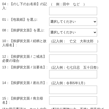
04：【のし下のお名前】の記
（ 例：田中 など ）
入:
01：【包装紙】を選ぶ:
08：【挨拶状文面】を選ぶ:
10：【挨拶状文面 / 続柄と故
（記入例： 亡父 大和太郎 ）
人様名】:
12：【挨拶状文面 / ご戒名】
必要の場合:
13：【挨拶状文面 / 法要名】:
（記入例：七七日忌 五十日祭）
14：【挨拶状文面 / 差出月】:
（記入例：令和5年1月）
15：【挨拶状文面 / 喪主様
名】: