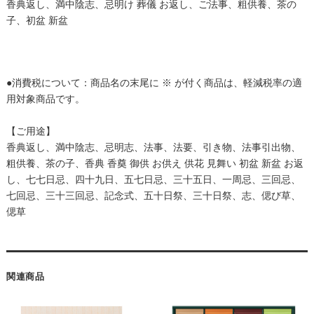
香典返し、満中陰志、忌明け 葬儀 お返し、ご法事、粗供養、茶の
子、初盆 新盆
●消費税について：商品名の末尾に ※ が付く商品は、軽減税率の適
用対象商品です。
【ご用途】
香典返し、満中陰志、忌明志、法事、法要、引き物、法事引出物、
粗供養、茶の子、香典 香奠 御供 お供え 供花 見舞い 初盆 新盆 お返
し、七七日忌、四十九日、五七日忌、三十五日、一周忌、三回忌、
七回忌、三十三回忌、記念式、五十日祭、三十日祭、志、偲び草、
偲草
関連商品