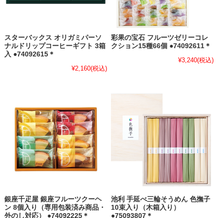
スターバックス オリガミパーソ
彩果の宝石 フルーツゼリーコレ
ナルドリップコーヒーギフト 3箱
クション15種66個 ●74092611＊
入 ●74092615＊
¥3,240
(税込)
¥2,160
(税込)
銀座千疋屋 銀座フルーツクーヘ
池利 手延べ三輪そうめん 色撫子
ン 8個入り（専用包装済み商品・
10束入り（木箱入り）
外のし対応） ●74092225＊
●75093807＊