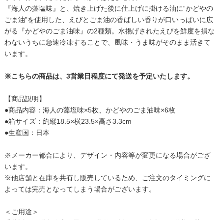
『海人の藻塩味』と、焼き上げた後に仕上げに掛ける油に“かどやの
ごま油”を使用した、えびとごま油の香ばしい香りが口いっぱいに広
がる『かどやのごま油味』の2種類。水揚げされたえびを鮮度を損な
わないうちに急速冷凍することで、風味・うま味がそのまま活きて
います。
※こちらの商品は、3営業日程度にて発送を予定いたします。
【商品説明】
●商品内容：海人の藻塩味×5枚、かどやのごま油味×6枚
●箱サイズ：約縦18.5×横23.5×高さ3.3cm
●生産国：日本
※メーカー都合により、デザイン・内容等が変更になる場合がござ
います。
※他店舗と在庫を共有し販売しているため、ご注文のタイミングに
よっては完売となってしまう場合がございます。
＜ご用途＞