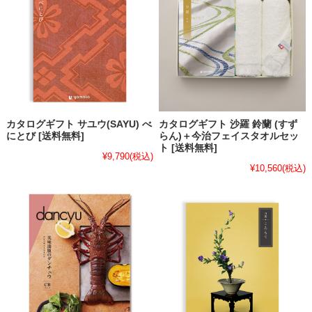
カタログギフト サユウ(SAYU) べ
カタログギフト 沙羅 鈴蘭 (すず
にとび [送料無料]
らん)＋今治フェイスタオルセッ
ト [送料無料]
¥9,790
(税込)
¥10,560
(税込)