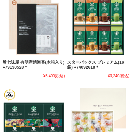
肴七味屋 有明産焼海苔(木箱入り)
スターバックス プレミアム(16
●79130528＊
袋) ●74092618＊
¥5,400
(税込)
¥3,240
(税込)