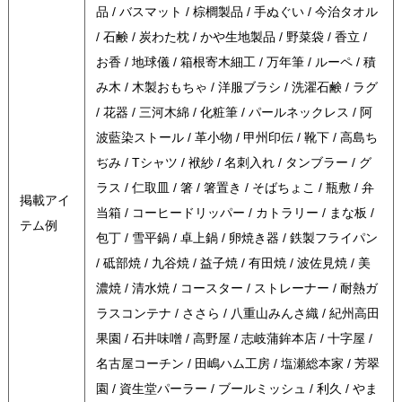
品 / バスマット / 棕櫚製品 / 手ぬぐい / 今治タオル
/ 石鹸 / 炭わた枕 / かや生地製品 / 野菜袋 / 香立 /
お香 / 地球儀 / 箱根寄木細工 / 万年筆 / ルーペ / 積
み木 / 木製おもちゃ / 洋服ブラシ / 洗濯石鹸 / ラグ
/ 花器 / 三河木綿 / 化粧筆 / パールネックレス / 阿
波藍染ストール / 革小物 / 甲州印伝 / 靴下 / 高島ち
ぢみ / Tシャツ / 袱紗 / 名刺入れ / タンブラー / グ
ラス / 仁取皿 / 箸 / 箸置き / そばちょこ / 瓶敷 / 弁
掲載アイ
当箱 / コーヒードリッパー / カトラリー / まな板 /
テム例
包丁 / 雪平鍋 / 卓上鍋 / 卵焼き器 / 鉄製フライパン
/ 砥部焼 / 九谷焼 / 益子焼 / 有田焼 / 波佐見焼 / 美
濃焼 / 清水焼 / コースター / ストレーナー / 耐熱ガ
ラスコンテナ / ささら / 八重山みんさ織 / 紀州高田
果園 / 石井味噌 / 高野屋 / 志岐蒲鉾本店 / 十字屋 /
名古屋コーチン / 田嶋ハム工房 / 塩瀬総本家 / 芳翠
園 / 資生堂パーラー / ブールミッシュ / 利久 / やま