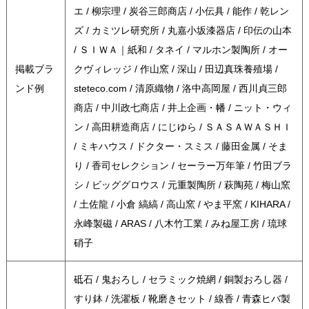
エ / 柳宗理 / 炭谷三郎商店 / 小伝具 / 能作 / 乾レン
ズ / カミツレ研究所 / 丸嘉小坂漆器店 / 印伝の山本
/ ＳＩＷＡ｜紙和 / タネイ / マルホン製陶所 / オー
掲載ブラ
クヴィレッジ / 作山窯 / 深山 / 田辺真珠養殖場 /
ンド例
steteco.com / 清原織物 / 洛中高岡屋 / 西川貞三郎
商店 / 中川政七商店 / 井上企画・幡 / ニット・ウィ
ン / 高田耕造商店 / にじゆら / ＳＡＳＡＷＡＳＨＩ
/ ミキハウス / ドクター・スミス / 藤田金属 / そま
り / 香司セレクション / セーラー万年筆 / 竹田ブラ
シ / ビッググロウス / 元重製陶所 / 萩陶苑 / 梅山窯
/ 土佐龍 / 小倉 縞縞 / 高山窯 / やま平窯 / KIHARA /
永峰製磁 / ARAS / 八木竹工業 / みね屋工房 / 琉球
硝子
砥石 / 鬼おろし / セラミック焼網 / 銅製おろし器 /
すり鉢 / 洗濯板 / 靴磨きセット / 線香 / 青森ヒバ製