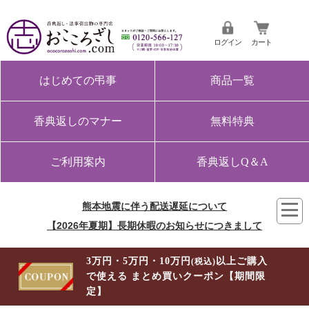
ログイン
カート
はじめての弔事
商品一覧
香典返しのマナー
無料特典
ご利用案内
香典返しQ＆A
熊本地震に伴う配送遅延について
【2026年夏期】長期休暇のお知らせにつきまして
3万円・5万円・10万円
以上ご購入
(税込)
で使える まとめ買いクーポン【期間限
定】