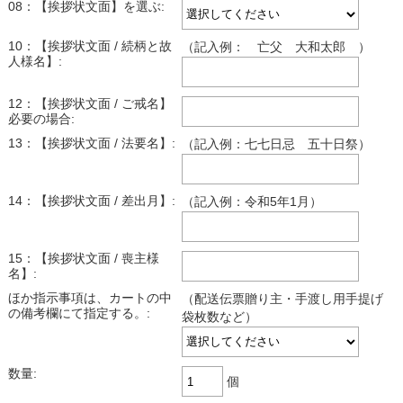
08：【挨拶状文面】を選ぶ:
10：【挨拶状文面 / 続柄と故
（記入例： 亡父 大和太郎 ）
人様名】:
12：【挨拶状文面 / ご戒名】
必要の場合:
13：【挨拶状文面 / 法要名】:
（記入例：七七日忌 五十日祭）
14：【挨拶状文面 / 差出月】:
（記入例：令和5年1月）
15：【挨拶状文面 / 喪主様
名】:
ほか指示事項は、カートの中
（配送伝票贈り主・手渡し用手提げ
の備考欄にて指定する。:
袋枚数など）
数量:
個