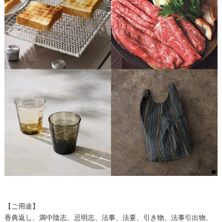
【ご用途】
香典返し、満中陰志、忌明志、法事、法要、引き物、法事引出物、