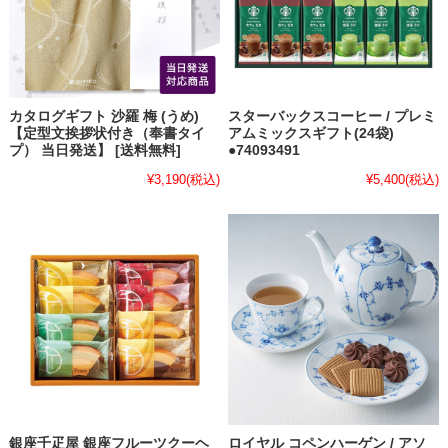
カタログギフト 沙羅 梅 (うめ)
スターバックスコーヒー / プレミ
【定型文挨拶状付き（奉書タイ
アムミックスギフト(24袋)
プ） 当日発送】 [送料無料]
●74093491
¥3,190
(税込)
¥5,400
(税込)
銀座千疋屋 銀座フルーツクーヘ
ロイヤル コペンハーゲン / アソ