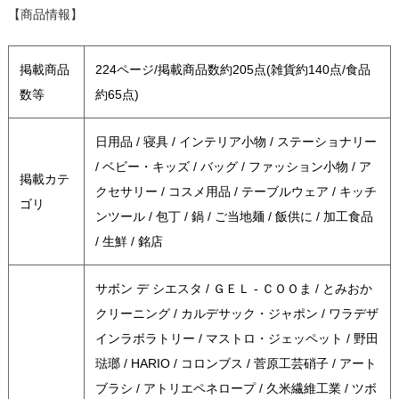
【商品情報】
掲載商品
224ページ/掲載商品数約205点(雑貨約140点/食品
数等
約65点)
日用品 / 寝具 / インテリア小物 / ステーショナリー
/ ベビー・キッズ / バッグ / ファッション小物 / ア
掲載カテ
クセサリー / コスメ用品 / テーブルウェア / キッチ
ゴリ
ンツール / 包丁 / 鍋 / ご当地麺 / 飯供に / 加工食品
/ 生鮮 / 銘店
サボン デ シエスタ / ＧＥＬ - ＣＯＯま / とみおか
クリーニング / カルデサック・ジャポン / ワラデザ
インラボラトリー / マストロ・ジェッペット / 野田
琺瑯 / HARIO / コロンブス / 菅原工芸硝子 / アート
ブラシ / アトリエペネロープ / 久米繊維工業 / ツボ