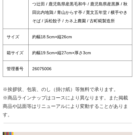
つ辻田 / 鹿児島県産黒毛和牛 / 鹿児島県産黒豚 / 秋
田比内地鶏 / 青山からす亭 / 寛文五年堂 / 横手やき
そば / 浜松餃子 / カネ上農園 / 古町糀製造所
サイズ
約幅18.5cm×縦26cm
箱サイズ
約幅19.5cm×縦27cm×厚さ3cm
管理番号
26075006
※挨拶状、包装、のし（掛け紙）等無料で承ります。
※商品ラインナップはコースにより異なります。また掲載
商品や誌面等はリニューアルにより変動することがありま
す。