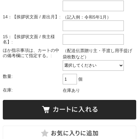
14：【挨拶状文面 / 差出月】:
（記入例：令和5年1月）
15：【挨拶状文面 / 喪主様
名】:
ほか指示事項は、カートの中
（配送伝票贈り主・手渡し用手提げ
の備考欄にて指定する。:
袋枚数など）
数量:
個
在庫:
在庫あり