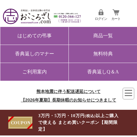
ログイン
カート
はじめての弔事
商品一覧
香典返しのマナー
無料特典
ご利用案内
香典返しQ＆A
熊本地震に伴う配送遅延について
【2026年夏期】長期休暇のお知らせにつきまして
3万円・5万円・10万円
以上ご購入
(税込)
で使える まとめ買いクーポン【期間限
定】