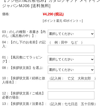
【フジ色の風呂敷包み】カタログギフト メイドイン
ジャパンMJ06 [送料無料]
¥4,290
(税込)
価格:
[ポイント還元 43ポイント～]
03：のしの種類・表書き【内
のし（風呂敷の中）】:
04：【のし下のお名前】の記
（ 例：田中 など ）
入:
01：【風呂敷にてラッピン
グ】:
08：【挨拶状文面】を選ぶ:
10：【挨拶状文面 / 続柄と故
（記入例： 亡父 大和太郎 ）
人様名】:
12：【挨拶状文面 / ご戒名】
必要の場合:
13：【挨拶状文面 / 法要名】:
（記入例：七七日忌 五十日祭）