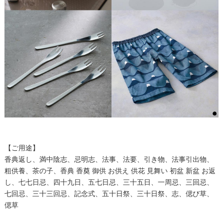
【ご用途】
香典返し、満中陰志、忌明志、法事、法要、引き物、法事引出物、
粗供養、茶の子、香典 香奠 御供 お供え 供花 見舞い 初盆 新盆 お返
し、七七日忌、四十九日、五七日忌、三十五日、一周忌、三回忌、
七回忌、三十三回忌、記念式、五十日祭、三十日祭、志、偲び草、
偲草