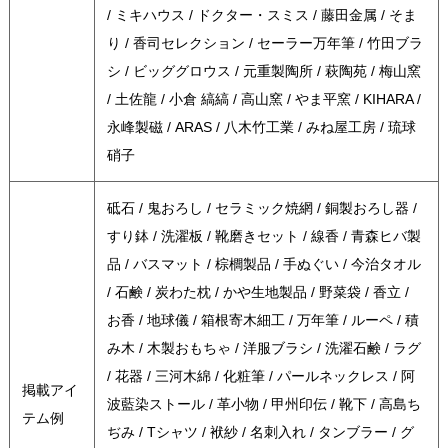
/ ミキハウス / ドクター・スミス / 藤田金属 / そま
り / 香司セレクション / セーラー万年筆 / 竹田ブラ
シ / ビッググロウス / 元重製陶所 / 萩陶苑 / 梅山窯
/ 土佐龍 / 小倉 縞縞 / 高山窯 / やま平窯 / KIHARA /
永峰製磁 / ARAS / 八木竹工業 / みね屋工房 / 琉球
硝子
砥石 / 鬼おろし / セラミック焼網 / 銅製おろし器 /
すり鉢 / 洗濯板 / 靴磨きセット / 線香 / 青森ヒバ製
品 / バスマット / 棕櫚製品 / 手ぬぐい / 今治タオル
/ 石鹸 / 炭わた枕 / かや生地製品 / 野菜袋 / 香立 /
お香 / 地球儀 / 箱根寄木細工 / 万年筆 / ルーペ / 積
み木 / 木製おもちゃ / 洋服ブラシ / 洗濯石鹸 / ラグ
/ 花器 / 三河木綿 / 化粧筆 / パールネックレス / 阿
掲載アイ
波藍染ストール / 革小物 / 甲州印伝 / 靴下 / 高島ち
テム例
ぢみ / Tシャツ / 袱紗 / 名刺入れ / タンブラー / グ