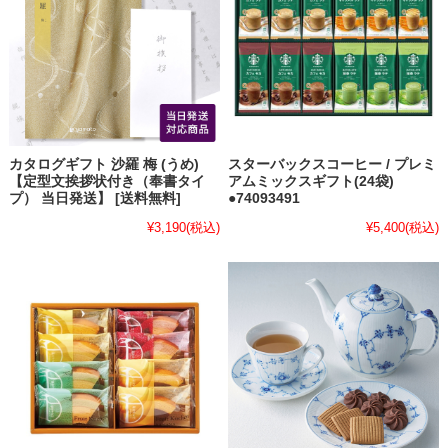
カタログギフト 沙羅 梅 (うめ)
スターバックスコーヒー / プレミ
【定型文挨拶状付き（奉書タイ
アムミックスギフト(24袋)
プ） 当日発送】 [送料無料]
●74093491
¥3,190
(税込)
¥5,400
(税込)