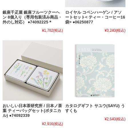
銀座千疋屋 銀座フルーツクーヘ
ロイヤル コペンハーゲン / アソ
ン 8個入り（専用包装済み商品・
ートセット< ティー・コーヒー16
外のし対応） ●74092225＊
袋> ●06250877
¥1,782
(税込)
¥3,240
(税込)
おいしい日本茶研究所 / 日本ノ茶
カタログギフト サユウ(SAYU) う
葉 ティーバッグセット(ボタニカ
すくも
ル) ●74092339
¥2,640
(税込)
¥2,916
(税込)