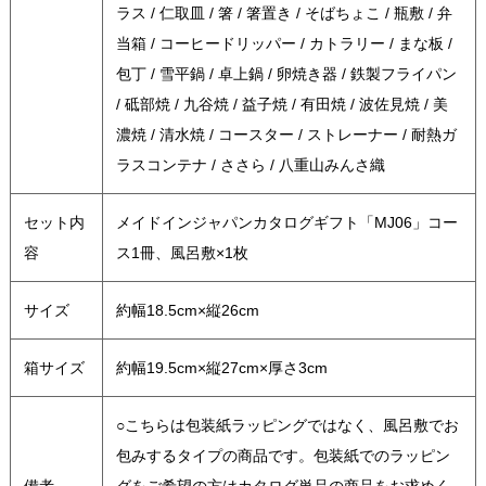
ラス / 仁取皿 / 箸 / 箸置き / そばちょこ / 瓶敷 / 弁
当箱 / コーヒードリッパー / カトラリー / まな板 /
包丁 / 雪平鍋 / 卓上鍋 / 卵焼き器 / 鉄製フライパン
/ 砥部焼 / 九谷焼 / 益子焼 / 有田焼 / 波佐見焼 / 美
濃焼 / 清水焼 / コースター / ストレーナー / 耐熱ガ
ラスコンテナ / ささら / 八重山みんさ織
セット内
メイドインジャパンカタログギフト「MJ06」コー
容
ス1冊、風呂敷×1枚
サイズ
約幅18.5cm×縦26cm
箱サイズ
約幅19.5cm×縦27cm×厚さ3cm
○こちらは包装紙ラッピングではなく、風呂敷でお
包みするタイプの商品です。包装紙でのラッピン
備考
グをご希望の方はカタログ単品の商品をお求めく