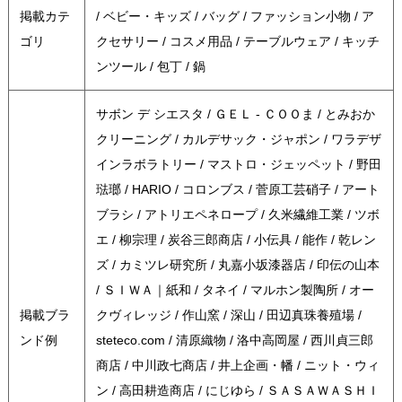
掲載カテ
/ ベビー・キッズ / バッグ / ファッション小物 / ア
ゴリ
クセサリー / コスメ用品 / テーブルウェア / キッチ
ンツール / 包丁 / 鍋
サボン デ シエスタ / ＧＥＬ - ＣＯＯま / とみおか
クリーニング / カルデサック・ジャポン / ワラデザ
インラボラトリー / マストロ・ジェッペット / 野田
琺瑯 / HARIO / コロンブス / 菅原工芸硝子 / アート
ブラシ / アトリエペネロープ / 久米繊維工業 / ツボ
エ / 柳宗理 / 炭谷三郎商店 / 小伝具 / 能作 / 乾レン
ズ / カミツレ研究所 / 丸嘉小坂漆器店 / 印伝の山本
/ ＳＩＷＡ｜紙和 / タネイ / マルホン製陶所 / オー
掲載ブラ
クヴィレッジ / 作山窯 / 深山 / 田辺真珠養殖場 /
ンド例
steteco.com / 清原織物 / 洛中高岡屋 / 西川貞三郎
商店 / 中川政七商店 / 井上企画・幡 / ニット・ウィ
ン / 高田耕造商店 / にじゆら / ＳＡＳＡＷＡＳＨＩ