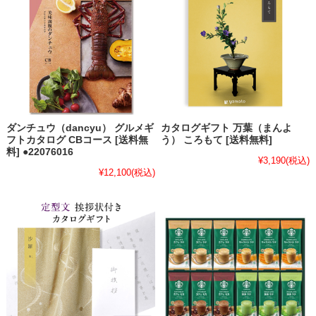
ダンチュウ（dancyu） グルメギ
カタログギフト 万葉（まんよ
フトカタログ CBコース [送料無
う） ころもて [送料無料]
料] ●22076016
¥3,190
(税込)
¥12,100
(税込)