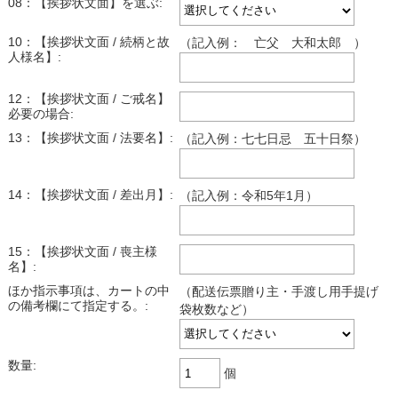
08：【挨拶状文面】を選ぶ:
10：【挨拶状文面 / 続柄と故
（記入例： 亡父 大和太郎 ）
人様名】:
12：【挨拶状文面 / ご戒名】
必要の場合:
13：【挨拶状文面 / 法要名】:
（記入例：七七日忌 五十日祭）
14：【挨拶状文面 / 差出月】:
（記入例：令和5年1月）
15：【挨拶状文面 / 喪主様
名】:
ほか指示事項は、カートの中
（配送伝票贈り主・手渡し用手提げ
の備考欄にて指定する。:
袋枚数など）
数量:
個