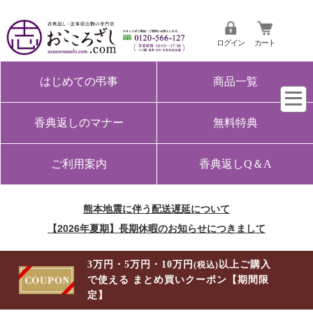
ログイン
カート
はじめての弔事
商品一覧
香典返しのマナー
無料特典
ご利用案内
香典返しQ＆A
熊本地震に伴う配送遅延について
【2026年夏期】長期休暇のお知らせにつきまして
3万円・5万円・10万円
以上ご購入
(税込)
で使える まとめ買いクーポン【期間限
定】