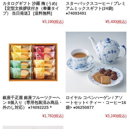
カタログギフト 沙羅 梅 (うめ)
スターバックスコーヒー / プレミ
【定型文挨拶状付き（奉書タイ
アムミックスギフト(24袋)
プ） 当日発送】 [送料無料]
●74093491
¥3,190
(税込)
¥5,400
(税込)
銀座千疋屋 銀座フルーツクーヘ
ロイヤル コペンハーゲン / アソ
ン 8個入り（専用包装済み商品・
ートセット< ティー・コーヒー16
外のし対応） ●74092225＊
袋> ●06250877
¥1,782
(税込)
¥3,240
(税込)