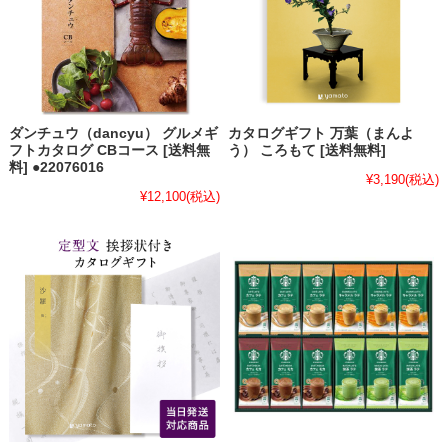
ダンチュウ（dancyu） グルメギ
カタログギフト 万葉（まんよ
フトカタログ CBコース [送料無
う） ころもて [送料無料]
料] ●22076016
¥3,190
(税込)
¥12,100
(税込)