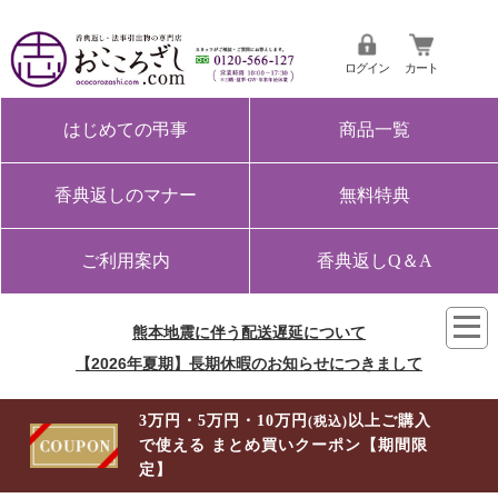
ログイン
カート
はじめての弔事
商品一覧
香典返しのマナー
無料特典
ご利用案内
香典返しQ＆A
熊本地震に伴う配送遅延について
【2026年夏期】長期休暇のお知らせにつきまして
3万円・5万円・10万円
以上ご購入
(税込)
で使える まとめ買いクーポン【期間限
定】