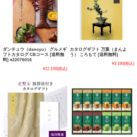
ダンチュウ（dancyu） グルメギ
カタログギフト 万葉（まんよ
フトカタログ CBコース [送料無
う） ころもて [送料無料]
料] ●22076016
¥3,190
(税込)
¥12,100
(税込)