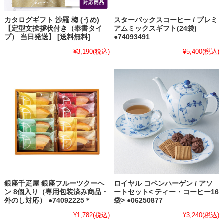
カタログギフト 沙羅 梅 (うめ)
スターバックスコーヒー / プレミ
【定型文挨拶状付き（奉書タイ
アムミックスギフト(24袋)
プ） 当日発送】 [送料無料]
●74093491
¥3,190
(税込)
¥5,400
(税込)
銀座千疋屋 銀座フルーツクーヘ
ロイヤル コペンハーゲン / アソ
ン 8個入り（専用包装済み商品・
ートセット< ティー・コーヒー16
外のし対応） ●74092225＊
袋> ●06250877
¥1,782
(税込)
¥3,240
(税込)