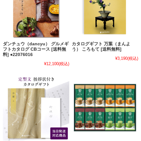
ダンチュウ（dancyu） グルメギ
カタログギフト 万葉（まんよ
フトカタログ CBコース [送料無
う） ころもて [送料無料]
料] ●22076016
¥3,190
(税込)
¥12,100
(税込)