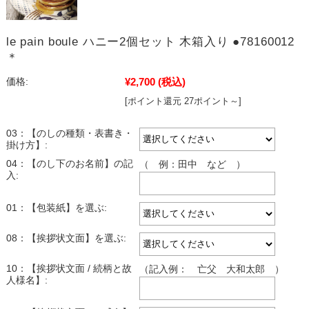
le pain boule ハニー2個セット 木箱入り ●78160012
＊
¥2,700
(税込)
価格:
[ポイント還元 27ポイント～]
03：【のしの種類・表書き・
掛け方】:
04：【のし下のお名前】の記
（ 例：田中 など ）
入:
01：【包装紙】を選ぶ:
08：【挨拶状文面】を選ぶ:
10：【挨拶状文面 / 続柄と故
（記入例： 亡父 大和太郎 ）
人様名】: