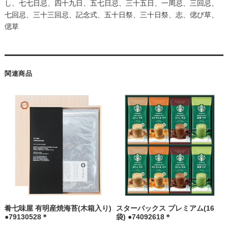
し、七七日忌、四十九日、五七日忌、三十五日、一周忌、三回忌、
七回忌、三十三回忌、記念式、五十日祭、三十日祭、志、偲び草、
偲草
関連商品
肴七味屋 有明産焼海苔(木箱入り)
スターバックス プレミアム(16
●79130528＊
袋) ●74092618＊