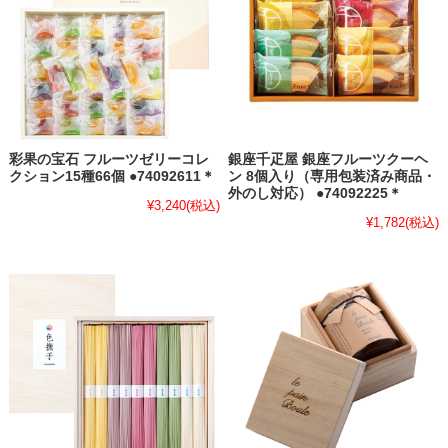
彩果の宝石 フルーツゼリーコレ
銀座千疋屋 銀座フルーツクーヘ
クション15種66個 ●74092611＊
ン 8個入り（専用包装済み商品・
外のし対応） ●74092225＊
¥3,240
(税込)
¥1,782
(税込)