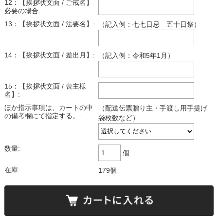
12：【挨拶状文面 / ご戒名】
必要の場合:
13：【挨拶状文面 / 法要名】:
（記入例：七七日忌 五十日祭）
14：【挨拶状文面 / 差出月】:
（記入例：令和5年1月）
15：【挨拶状文面 / 喪主様
名】:
ほか指示事項は、カートの中
（配送伝票贈り主・手渡し用手提げ
の備考欄にて指定する。:
袋枚数など）
数量:
個
在庫:
179個