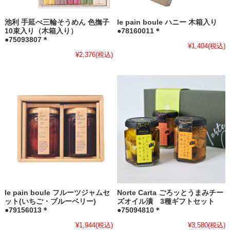
池利 手延べ三輪そうめん 色撫子
le pain boule ハニー 木箱入り
10束入り（木箱入り）
●78160011＊
●75093807＊
¥1,404
(税込)
¥2,376
(税込)
le pain boule フルーツジャムセ
Norte Carta ごろッとうまみチー
ット(いちご・ブルーベリー)
ズオイル漬 3種ギフトセット
●79156013＊
●75094810＊
¥1,944
(税込)
¥3,580
(税込)