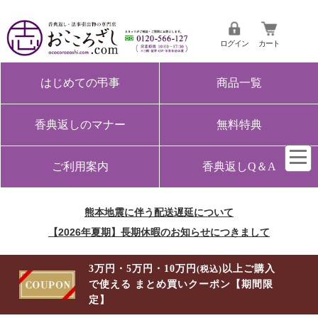
ログイン
カート
はじめての弔事
商品一覧
香典返しのマナー
無料特典
ご利用案内
香典返しQ＆A
熊本地震に伴う配送遅延について
【2026年夏期】長期休暇のお知らせにつきまして
3万円・5万円・10万円
以上ご購入
(税込)
で使える まとめ買いクーポン【期間限
定】