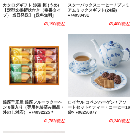
カタログギフト 沙羅 梅 (うめ)
スターバックスコーヒー / プレミ
【定型文挨拶状付き（奉書タイ
アムミックスギフト(24袋)
プ） 当日発送】 [送料無料]
●74093491
¥3,190
(税込)
¥5,400
(税込)
銀座千疋屋 銀座フルーツクーヘ
ロイヤル コペンハーゲン / アソ
ン 8個入り（専用包装済み商品・
ートセット< ティー・コーヒー16
外のし対応） ●74092225＊
袋> ●06250877
¥1,782
(税込)
¥3,240
(税込)