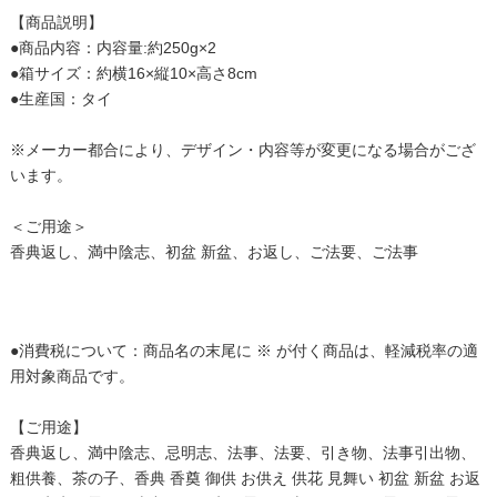
【商品説明】
●商品内容：内容量:約250g×2
●箱サイズ：約横16×縦10×高さ8cm
●生産国：タイ
※メーカー都合により、デザイン・内容等が変更になる場合がござ
います。
＜ご用途＞
香典返し、満中陰志、初盆 新盆、お返し、ご法要、ご法事
●消費税について：商品名の末尾に ※ が付く商品は、軽減税率の適
用対象商品です。
【ご用途】
香典返し、満中陰志、忌明志、法事、法要、引き物、法事引出物、
粗供養、茶の子、香典 香奠 御供 お供え 供花 見舞い 初盆 新盆 お返