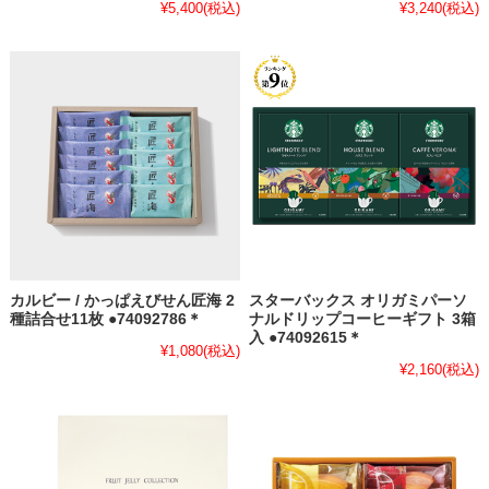
¥5,400
(税込)
¥3,240
(税込)
カルビー / かっぱえびせん匠海 2
スターバックス オリガミパーソ
種詰合せ11枚 ●74092786＊
ナルドリップコーヒーギフト 3箱
入 ●74092615＊
¥1,080
(税込)
¥2,160
(税込)