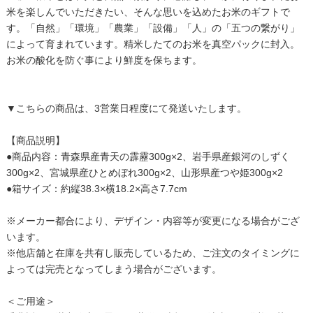
米を楽しんでいただきたい、そんな思いを込めたお米のギフトで
す。「自然」「環境」「農業」「設備」「人」の「五つの繋がり」
によって育まれています。精米したてのお米を真空パックに封入。
お米の酸化を防ぐ事により鮮度を保ちます。
▼こちらの商品は、3営業日程度にて発送いたします。
【商品説明】
●商品内容：青森県産青天の霹靂300g×2、岩手県産銀河のしずく
300g×2、宮城県産ひとめぼれ300g×2、山形県産つや姫300g×2
●箱サイズ：約縦38.3×横18.2×高さ7.7cm
※メーカー都合により、デザイン・内容等が変更になる場合がござ
います。
※他店舗と在庫を共有し販売しているため、ご注文のタイミングに
よっては完売となってしまう場合がございます。
＜ご用途＞