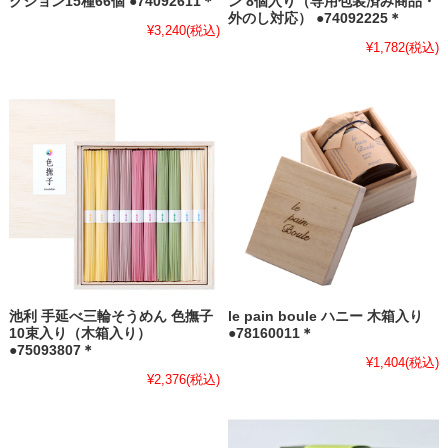
クション15種66個 ●74092611＊
ン 8個入り（専用包装済み商品・
外のし対応） ●74092225＊
¥3,240
(税込)
¥1,782
(税込)
池利 手延べ三輪そうめん 色撫子
le pain boule ハニー 木箱入り
10束入り（木箱入り）
●78160011＊
●75093807＊
¥1,404
(税込)
¥2,376
(税込)