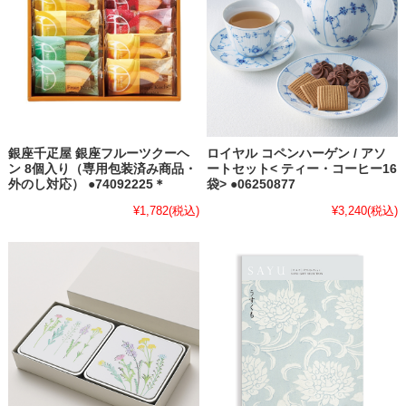
銀座千疋屋 銀座フルーツクーヘ
ロイヤル コペンハーゲン / アソ
ン 8個入り（専用包装済み商品・
ートセット< ティー・コーヒー16
外のし対応） ●74092225＊
袋> ●06250877
¥1,782
(税込)
¥3,240
(税込)