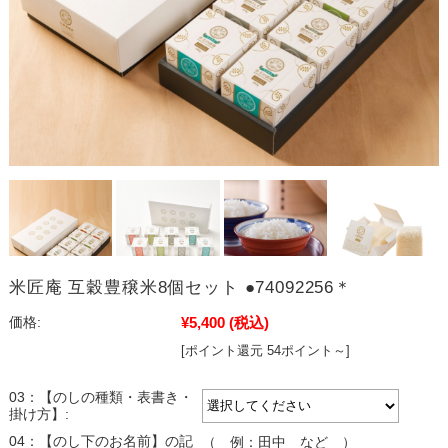
米匠庵 互穀豊穣米8個セット ●74092256＊
¥5,400
(税込)
価格:
[ポイント還元 54ポイント～]
03：【のしの種類・表書き・
掛け方】:
04：【のし下のお名前】の記
（ 例：田中 など ）