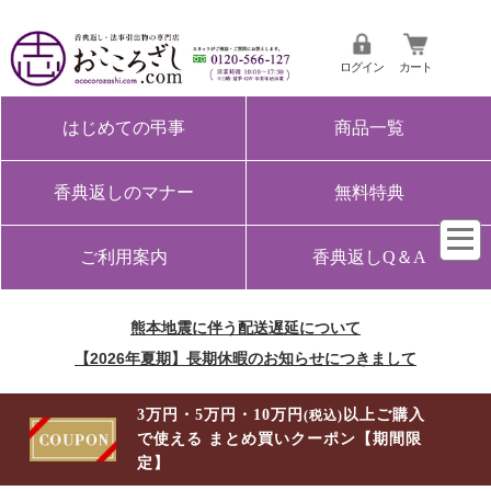
ログイン
カート
はじめての弔事
商品一覧
香典返しのマナー
無料特典
ご利用案内
香典返しQ＆A
熊本地震に伴う配送遅延について
【2026年夏期】長期休暇のお知らせにつきまして
3万円・5万円・10万円
以上ご購入
(税込)
で使える まとめ買いクーポン【期間限
定】