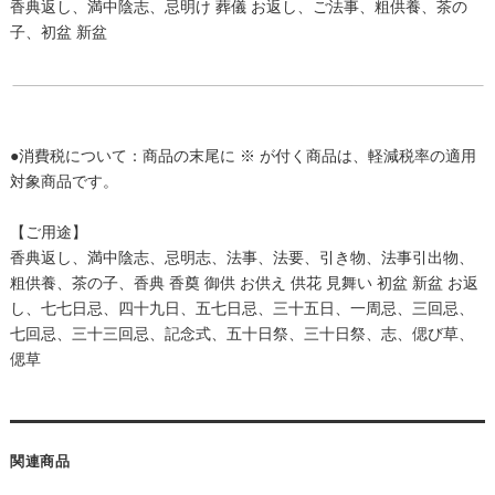
香典返し、満中陰志、忌明け 葬儀 お返し、ご法事、粗供養、茶の
子、初盆 新盆
●消費税について：商品の末尾に ※ が付く商品は、軽減税率の適用
対象商品です。
【ご用途】
香典返し、満中陰志、忌明志、法事、法要、引き物、法事引出物、
粗供養、茶の子、香典 香奠 御供 お供え 供花 見舞い 初盆 新盆 お返
し、七七日忌、四十九日、五七日忌、三十五日、一周忌、三回忌、
七回忌、三十三回忌、記念式、五十日祭、三十日祭、志、偲び草、
偲草
関連商品