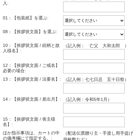
入:
01：【包装紙】を選ぶ:
08：【挨拶状文面】を選ぶ:
10：【挨拶状文面 / 続柄と故
（記入例： 亡父 大和太郎 ）
人様名】:
12：【挨拶状文面 / ご戒名】
必要の場合:
13：【挨拶状文面 / 法要名】:
（記入例：七七日忌 五十日祭）
14：【挨拶状文面 / 差出月】:
（記入例：令和5年1月）
15：【挨拶状文面 / 喪主様
名】:
ほか指示事項は、カートの中
（配送伝票贈り主・手渡し用手提げ
の備考欄にて指定する。:
袋枚数など）