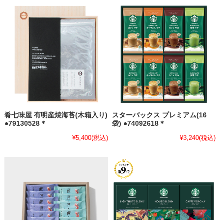
肴七味屋 有明産焼海苔(木箱入り)
スターバックス プレミアム(16
●79130528＊
袋) ●74092618＊
¥5,400
(税込)
¥3,240
(税込)