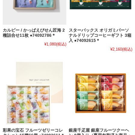
カルビー / かっぱえびせん匠海 2
スターバックス オリガミパーソ
種詰合せ11枚 ●74092786＊
ナルドリップコーヒーギフト 3箱
入 ●74092615＊
¥1,080
(税込)
¥2,160
(税込)
彩果の宝石 フルーツゼリーコレ
銀座千疋屋 銀座フルーツクーヘ