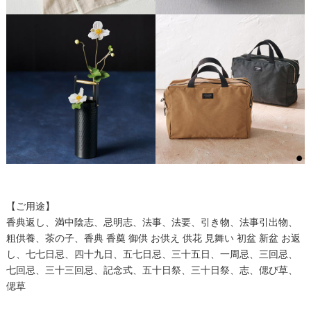
【ご用途】
香典返し、満中陰志、忌明志、法事、法要、引き物、法事引出物、
粗供養、茶の子、香典 香奠 御供 お供え 供花 見舞い 初盆 新盆 お返
し、七七日忌、四十九日、五七日忌、三十五日、一周忌、三回忌、
七回忌、三十三回忌、記念式、五十日祭、三十日祭、志、偲び草、
偲草