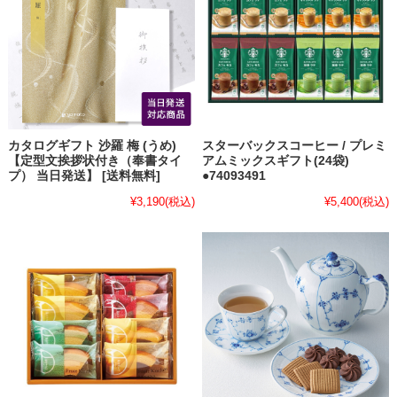
カタログギフト 沙羅 梅 (うめ)
スターバックスコーヒー / プレミ
【定型文挨拶状付き（奉書タイ
アムミックスギフト(24袋)
プ） 当日発送】 [送料無料]
●74093491
¥3,190
(税込)
¥5,400
(税込)