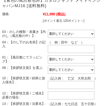
【紫色の風呂敷包み】カタログギフト メイドインジ
ャパンMJ16 [送料無料]
¥11,990
(税込)
価格:
[ポイント還元 120ポイント～]
03：のしの種類・表書き【内
のし（風呂敷の中）】:
04：【のし下のお名前】の記
（ 例：田中 など ）
入:
01：【風呂敷にてラッピン
グ】:
08：【挨拶状文面】を選ぶ:
10：【挨拶状文面 / 続柄と故
（記入例： 亡父 大和太郎 ）
人様名】:
12：【挨拶状文面 / ご戒名】
必要の場合:
13：【挨拶状文面 / 法要名】:
（記入例：七七日忌 五十日祭）