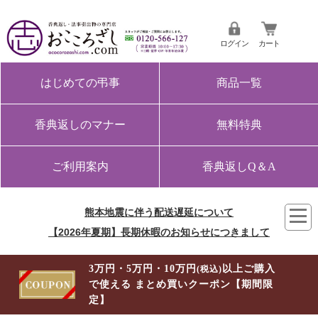
ログイン
カート
はじめての弔事
商品一覧
香典返しのマナー
無料特典
ご利用案内
香典返しQ＆A
熊本地震に伴う配送遅延について
【2026年夏期】長期休暇のお知らせにつきまして
3万円・5万円・10万円
以上ご購入
(税込)
で使える まとめ買いクーポン【期間限
定】