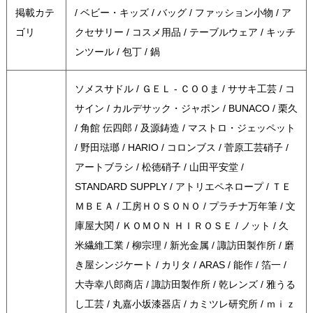
掲載カテ
/ ベビー・キッズ / バッグ / ファッション小物 / ア
ゴリ
クセサリー / コスメ用品 / テーブルウェア / キッチ
ンツール / 包丁 / 鍋
ソメスサドル / ＧＥＬ - ＣＯＯま / ササキ工芸 / コ
サイン / カルデサック・ジャポン / BUNACO / 栗久
/ 角館 伝四郎 / 及源鋳造 / マストロ・ジェッペット
/ 野田琺瑯 / HARIO / コロンブス / 菅原工芸硝子 /
アートブラシ / 松徳硝子 / 山田平安堂 /
STANDARD SUPPLY / アトリエペネロープ / ＴＥ
ＭＢＥＡ / 工房ＨＯＳＯＮＯ / プラチナ万年筆 / 文
庫屋大関 / ＫＯＭＯＮ ＨＩＲＯＳＥ / ノット / 久
米繊維工業 / 柳宗理 / 新光金属 / 諏訪田製作所 / 磨
き屋シンジケート / カリタ / ARAS / 能作 / 箔一 /
大寺幸八郎商店 / 諏訪田製作所 / 乾レンズ / 雅うる
し工芸 / 丸嘉小坂漆器店 / カミツレ研究所 / ｍｉｚ