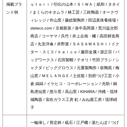
掲載ブラ
ｕｔｏｒｉ / 印伝の山本 / ＳＩＷＡ｜紙和 / タネイ
ンド例
/ まくらのキタムラ / 林工芸 / 三鈴陶器 / オークヴ
ィレッジ / 作山窯 / 藤総製陶所 / 田辺真珠養殖場 /
steteco.com / 京都新装 / 洛中高岡屋 / 荒川益次郎
商店 / コーヤマ / 呉竹 / 井上企画・幡 / 高田耕造商
店 / 丸安洋傘 / 井野屋 / ＳＡＳＡＷＡＳＨＩ / ドク
ター・スミス / ｋａｉｃｏ / 藤田金属 / 源正宗 / バ
ッグワークス / 石田製帽 / テオリ / 竹田ブラシ / シ
ャクダ / ビッググロウス / 元重製陶所 / 萩陶苑 / 梅
山窯 / ＭＥＬＡＮＧＥ / 土佐龍 / 別府つげ工芸 / 小
倉 縞縞 / イケヒコ・コーポレーション / 光助 / 鍋
島虎仙窯 / 悠斗窯 / 高山窯 / KIHARA / 沖縄・琉球
城陶器 / 宙吹ガラス工房 虹 / みね屋工房 / 琉球硝
子
一輪挿し / 剪定鋏 / 砥石 / 江戸櫃 / 湯たんぽ / つげ