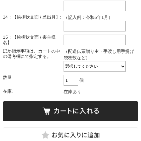
14：【挨拶状文面 / 差出月】:
（記入例：令和5年1月）
15：【挨拶状文面 / 喪主様
名】:
ほか指示事項は、カートの中
（配送伝票贈り主・手渡し用手提げ
の備考欄にて指定する。:
袋枚数など）
数量:
個
在庫:
在庫あり