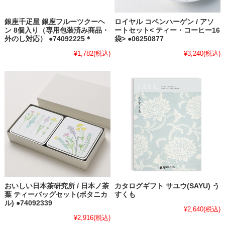
銀座千疋屋 銀座フルーツクーヘ
ロイヤル コペンハーゲン / アソ
ン 8個入り（専用包装済み商品・
ートセット< ティー・コーヒー16
外のし対応） ●74092225＊
袋> ●06250877
¥1,782
(税込)
¥3,240
(税込)
おいしい日本茶研究所 / 日本ノ茶
カタログギフト サユウ(SAYU) う
葉 ティーバッグセット(ボタニカ
すくも
ル) ●74092339
¥2,640
(税込)
¥2,916
(税込)