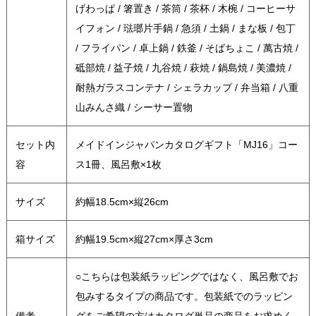
げわっぱ / 箸置き / 茶筒 / 茶杯 / 木椀 / コーヒーサ
イフォン / 琺瑯片手鍋 / 急須 / 土鍋 / まな板 / 包丁
/ フライパン / 卓上鍋 / 鉄釜 / そばちょこ / 萬古焼 /
砥部焼 / 益子焼 / 九谷焼 / 萩焼 / 鍋島焼 / 美濃焼 /
耐熱ガラスコンテナ / シェラカップ / 弁当箱 / 八重
山みんさ織 / シーサー置物
セット内
メイドインジャパンカタログギフト「MJ16」コー
容
ス1冊、風呂敷×1枚
サイズ
約幅18.5cm×縦26cm
箱サイズ
約幅19.5cm×縦27cm×厚さ3cm
○こちらは包装紙ラッピングではなく、風呂敷でお
包みするタイプの商品です。包装紙でのラッピン
備考
グをご希望の方はカタログ単品の商品をお求めく