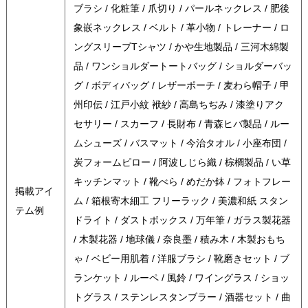
ブラシ / 化粧筆 / 爪切り / パールネックレス / 肥後
象嵌ネックレス / ベルト / 革小物 / トレーナー / ロ
ングスリーブTシャツ / かや生地製品 / 三河木綿製
品 / ワンショルダートートバッグ / ショルダーバッ
グ / ボディバッグ / レザーポーチ / 麦わら帽子 / 甲
州印伝 / 江戸小紋 袱紗 / 高島ちぢみ / 漆塗りアク
セサリー / スカーフ / 長財布 / 青森ヒバ製品 / ルー
ムシューズ / バスマット / 今治タオル / 小座布団 /
炭フォームピロー / 阿波しじら織 / 棕櫚製品 / い草
キッチンマット / 靴べら / めだか鉢 / フォトフレー
掲載アイ
ム / 箱根寄木細工 フリーラック / 美濃和紙 スタン
テム例
ドライト / ダストボックス / 万年筆 / ガラス製花器
/ 木製花器 / 地球儀 / 奈良墨 / 積み木 / 木製おもち
ゃ / ベビー用肌着 / 洋服ブラシ / 靴磨きセット / ブ
ランケット / ルーペ / 風鈴 / ワイングラス / ショッ
トグラス / ステンレスタンブラー / 酒器セット / 曲