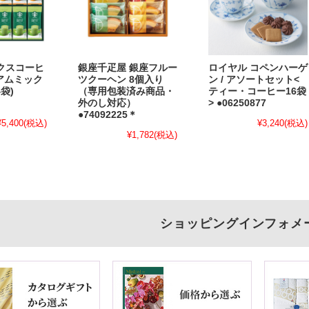
クスコーヒ
銀座千疋屋 銀座フルー
ロイヤル コペンハーゲ
ミアムミック
ツクーヘン 8個入り
ン / アソートセット<
袋)
（専用包装済み商品・
ティー・コーヒー16袋
外のし対応）
> ●06250877
●74092225＊
¥5,400
(税込)
¥3,240
(税込)
¥1,782
(税込)
ショッピングインフォメ