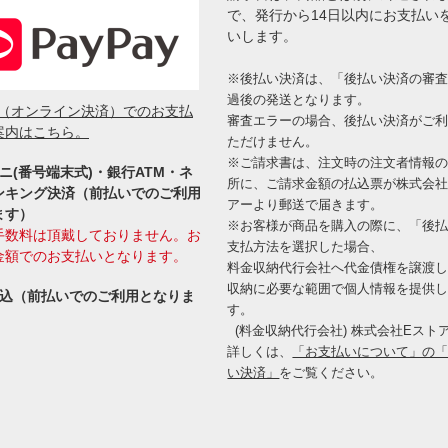
で、発行から14日以内にお支払い
いします。
※後払い決済は、「後払い決済の審
過後の発送となります。
ay（オンライン決済）でのお支払
審査エラーの場合、後払い決済がご
案内はこちら。
ただけません。
※ご請求書は、注文時の注文者情報
ニ(番号端末式)・銀行ATM・ネ
所に、ご請求金額の払込票が株式会社
ンキング決済（前払いでのご利用
アーより郵送で届きます。
ます）
※お客様が商品を購入の際に、「後
手数料は頂戴しておりません。お
支払方法を選択した場合、
金額でのお支払いとなります。
料金収納代行会社へ代金債権を譲渡
収納に必要な範囲で個人情報を提供
振込（前払いでのご利用となりま
す。
(料金収納代行会社) 株式会社Eスト
詳しくは、
「お支払いについて」の
い決済」
をご覧ください。