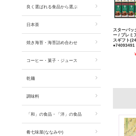
良く選ばれる食品から選ぶ
日本茶
スターバッ
ー / プレ
スギフト(24
焼き海苔・海苔詰め合わせ
●74093491
コーヒー・菓子・ジュース
乾麺
調味料
「和」の食品・「洋」の食品
肴七味屋(ななみや)