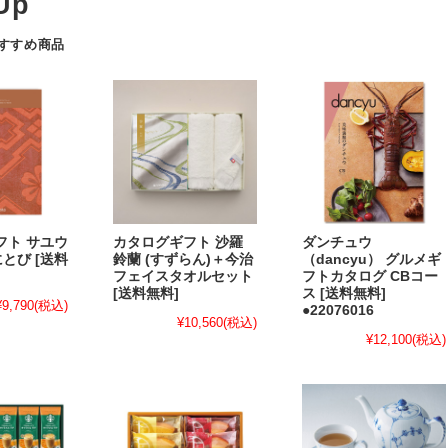
おすすめ商品
フト サユウ
カタログギフト 沙羅
ダンチュウ
べにとび [送料
鈴蘭 (すずらん)＋今治
（dancyu） グルメギ
フェイスタオルセット
フトカタログ CBコー
[送料無料]
ス [送料無料]
¥9,790
(税込)
●22076016
¥10,560
(税込)
¥12,100
(税込)