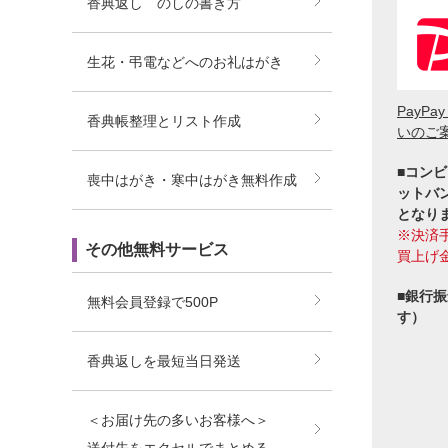
香典返し のしの書き方
生花・弔電などへのお礼はがき
PayP
香典帳整理とリスト作成
いのご
■コンビ
喪中はがき・寒中はがき無料作成
ットバ
となり
※決済
その他無料サービス
買上げ
■銀行
無料会員登録で500P
す）
香典返しを最短当日発送
＜お届け先の多いお客様へ＞