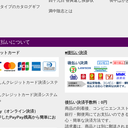
四十九日 香典返し挨拶状
喪中はが
タイプのカタログギフ
満中陰志とは
支払いについて
ジットカード
■後払い決済
んクレジットカード決済システム
ら
後払い決済手数料：0円
商品の到着後、コンビニエンスス
Pay（オンライン決済）
銀行・郵便局にてお支払いのでき
したPayPay残高から簡単にお
心・簡単な決済方法です。
。
請求書は、商品とは別に郵送され