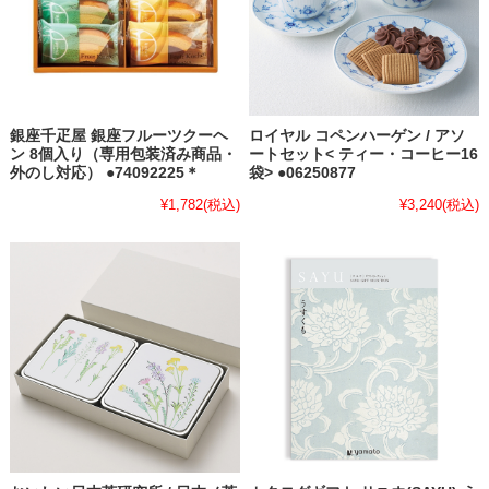
銀座千疋屋 銀座フルーツクーヘ
ロイヤル コペンハーゲン / アソ
ン 8個入り（専用包装済み商品・
ートセット< ティー・コーヒー16
外のし対応） ●74092225＊
袋> ●06250877
¥1,782
(税込)
¥3,240
(税込)