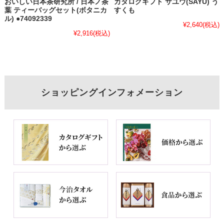
おいしい日本茶研究所 / 日本ノ茶
カタログギフト サユウ(SAYU) う
葉 ティーバッグセット(ボタニカ
すくも
ル) ●74092339
¥2,640
(税込)
¥2,916
(税込)
ショッピングインフォメーション