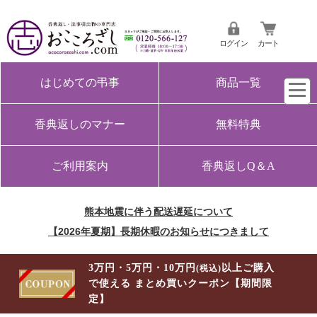
ログイン
カート
はじめての弔事
商品一覧
香典返しのマナー
無料特典
ご利用案内
香典返しQ＆A
熊本地震に伴う配送遅延について
【2026年夏期】長期休暇のお知らせにつきまして
3万円・5万円・10万円
以上ご購入
(税込)
で使える まとめ買いクーポン【期間限
定】