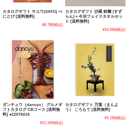
カタログギフト サユウ(SAYU) べ
カタログギフト 沙羅 鈴蘭 (すず
にとび [送料無料]
らん)＋今治フェイスタオルセッ
ト [送料無料]
¥9,790
(税込)
¥10,560
(税込)
ダンチュウ（dancyu） グルメギ
カタログギフト 万葉（まんよ
フトカタログ CBコース [送料無
う） ころもて [送料無料]
料] ●22076016
¥3,190
(税込)
¥12,100
(税込)