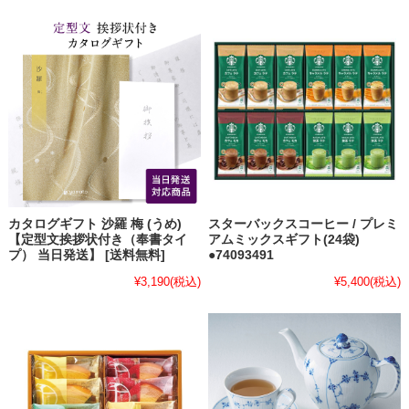
カタログギフト 沙羅 梅 (うめ)
スターバックスコーヒー / プレミ
【定型文挨拶状付き（奉書タイ
アムミックスギフト(24袋)
プ） 当日発送】 [送料無料]
●74093491
¥3,190
(税込)
¥5,400
(税込)