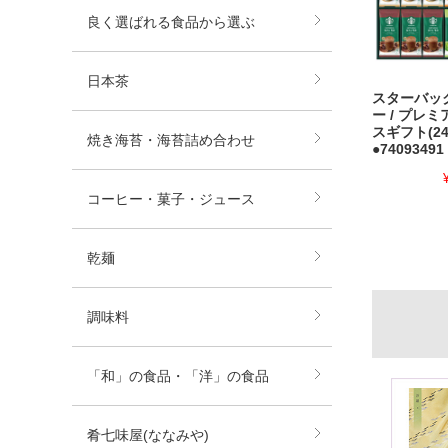
良く選ばれる食品から選ぶ
日本茶
スターバッ
ー / プレ
スギフト(24
焼き海苔・海苔詰め合わせ
●74093491
コーヒー・菓子・ジュース
乾麺
調味料
「和」の食品・「洋」の食品
肴七味屋(ななみや)