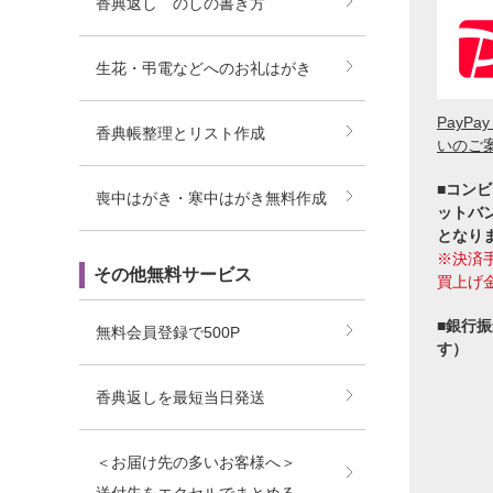
香典返し のしの書き方
生花・弔電などへのお礼はがき
PayP
香典帳整理とリスト作成
いのご
■コンビ
喪中はがき・寒中はがき無料作成
ットバ
となり
※決済
その他無料サービス
買上げ
■銀行
無料会員登録で500P
す）
香典返しを最短当日発送
＜お届け先の多いお客様へ＞