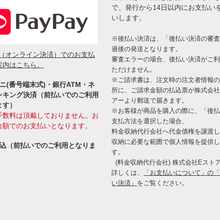
で、発行から14日以内にお支払い
いします。
※後払い決済は、「後払い決済の審
過後の発送となります。
ay（オンライン決済）でのお支払
審査エラーの場合、後払い決済がご
案内はこちら。
ただけません。
※ご請求書は、注文時の注文者情報
ニ(番号端末式)・銀行ATM・ネ
所に、ご請求金額の払込票が株式会社
ンキング決済（前払いでのご利用
アーより郵送で届きます。
ます）
※お客様が商品を購入の際に、「後
手数料は頂戴しておりません。お
支払方法を選択した場合、
金額でのお支払いとなります。
料金収納代行会社へ代金債権を譲渡
収納に必要な範囲で個人情報を提供
振込（前払いでのご利用となりま
す。
(料金収納代行会社) 株式会社Eスト
詳しくは、
「お支払いについて」の
い決済」
をご覧ください。