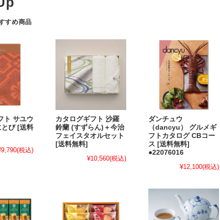
おすすめ商品
フト サユウ
カタログギフト 沙羅
ダンチュウ
べにとび [送料
鈴蘭 (すずらん)＋今治
（dancyu） グルメギ
フェイスタオルセット
フトカタログ CBコー
[送料無料]
ス [送料無料]
¥9,790
(税込)
●22076016
¥10,560
(税込)
¥12,100
(税込)