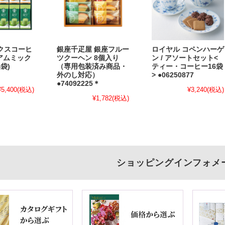
クスコーヒ
銀座千疋屋 銀座フルー
ロイヤル コペンハーゲ
ミアムミック
ツクーヘン 8個入り
ン / アソートセット<
袋)
（専用包装済み商品・
ティー・コーヒー16袋
外のし対応）
> ●06250877
●74092225＊
¥5,400
(税込)
¥3,240
(税込)
¥1,782
(税込)
ショッピングインフォメ