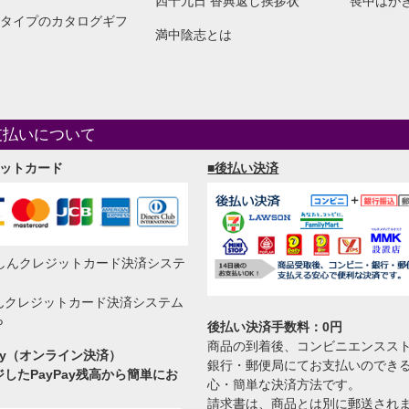
四十九日 香典返し挨拶状
喪中はが
タイプのカタログギフ
満中陰志とは
支払いについて
ジットカード
■後払い決済
んクレジットカード決済システム
ら
後払い決済手数料：0円
商品の到着後、コンビニエンスス
Pay（オンライン決済）
銀行・郵便局にてお支払いのでき
したPayPay残高から簡単にお
心・簡単な決済方法です。
。
請求書は、商品とは別に郵送され