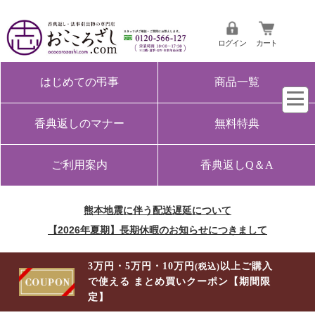
ログイン
カート
はじめての弔事
商品一覧
香典返しのマナー
無料特典
ご利用案内
香典返しQ＆A
熊本地震に伴う配送遅延について
【2026年夏期】長期休暇のお知らせにつきまして
3万円・5万円・10万円
以上ご購入
(税込)
で使える まとめ買いクーポン【期間限
定】