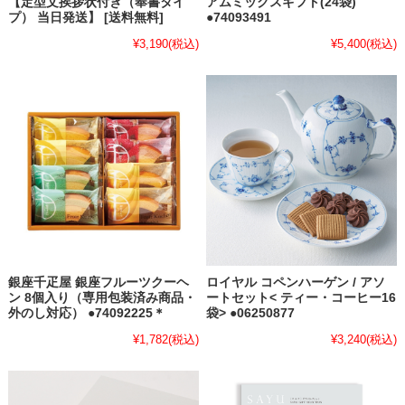
【定型文挨拶状付き（奉書タイ
アムミックスギフト(24袋)
プ） 当日発送】 [送料無料]
●74093491
¥3,190
(税込)
¥5,400
(税込)
銀座千疋屋 銀座フルーツクーヘ
ロイヤル コペンハーゲン / アソ
ン 8個入り（専用包装済み商品・
ートセット< ティー・コーヒー16
外のし対応） ●74092225＊
袋> ●06250877
¥1,782
(税込)
¥3,240
(税込)