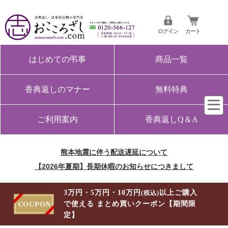
ログイン
カート
はじめての弔事
商品一覧
香典返しのマナー
無料特典
ご利用案内
香典返しQ＆A
熊本地震に伴う配送遅延について
【2026年夏期】長期休暇のお知らせにつきまして
3万円・5万円・10万円
以上ご購入
(税込)
で使える まとめ買いクーポン【期間限
定】