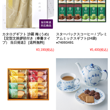
カタログギフト 沙羅 梅 (うめ)
スターバックスコーヒー / プレミ
【定型文挨拶状付き（奉書タイ
アムミックスギフト(24袋)
プ） 当日発送】 [送料無料]
●74093491
¥3,190
(税込)
¥5,400
(税込)