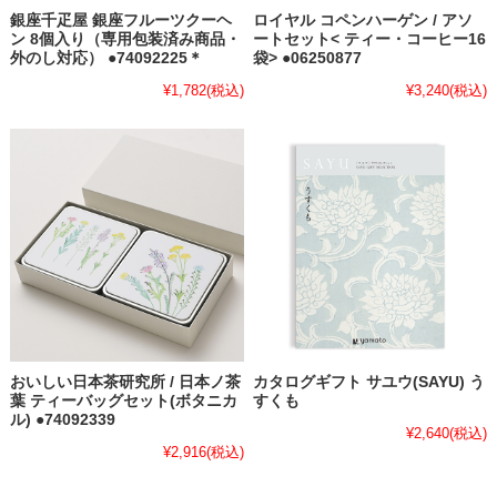
銀座千疋屋 銀座フルーツクーヘ
ロイヤル コペンハーゲン / アソ
ン 8個入り（専用包装済み商品・
ートセット< ティー・コーヒー16
外のし対応） ●74092225＊
袋> ●06250877
¥1,782
(税込)
¥3,240
(税込)
おいしい日本茶研究所 / 日本ノ茶
カタログギフト サユウ(SAYU) う
葉 ティーバッグセット(ボタニカ
すくも
ル) ●74092339
¥2,640
(税込)
¥2,916
(税込)