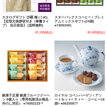
カタログギフト 沙羅 梅 (うめ)
スターバックスコーヒー / プレミ
【定型文挨拶状付き（奉書タイ
アムミックスギフト(24袋)
プ） 当日発送】 [送料無料]
●74093491
¥3,190
(税込)
¥5,400
(税込)
銀座千疋屋 銀座フルーツクーヘ
ロイヤル コペンハーゲン / アソ
ン 8個入り（専用包装済み商品・
ートセット< ティー・コーヒー16
外のし対応） ●74092225＊
袋> ●06250877