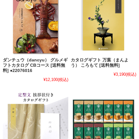
ダンチュウ（dancyu） グルメギ
カタログギフト 万葉（まんよ
フトカタログ CBコース [送料無
う） ころもて [送料無料]
料] ●22076016
¥3,190
(税込)
¥12,100
(税込)