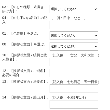
03：【のしの種類・表書き・
掛け方】:
04：【のし下のお名前】の記
（ 例：田中 など ）
入:
01：【包装紙】を選ぶ:
08：【挨拶状文面】を選ぶ:
10：【挨拶状文面 / 続柄と故
（記入例： 亡父 大和太郎 ）
人様名】:
12：【挨拶状文面 / ご戒名】
必要の場合:
13：【挨拶状文面 / 法要名】:
（記入例：七七日忌 五十日祭）
14：【挨拶状文面 / 差出月】:
（記入例：令和5年1月）