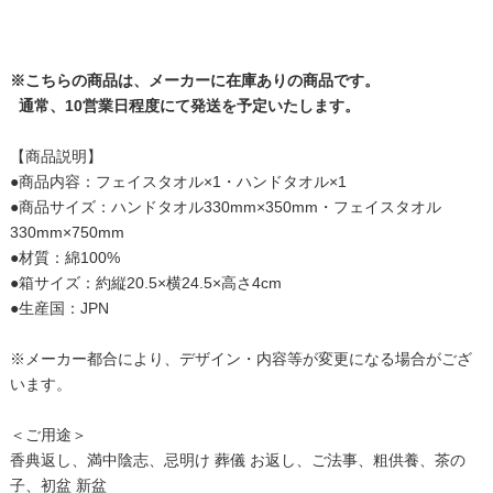
※こちらの商品は、メーカーに在庫ありの商品です。
通常、10営業日程度にて発送を予定いたします。
【商品説明】
●商品内容：フェイスタオル×1・ハンドタオル×1
●商品サイズ：ハンドタオル330mm×350mm・フェイスタオル
330mm×750mm
●材質：綿100%
●箱サイズ：約縦20.5×横24.5×高さ4cm
●生産国：JPN
※メーカー都合により、デザイン・内容等が変更になる場合がござ
います。
＜ご用途＞
香典返し、満中陰志、忌明け 葬儀 お返し、ご法事、粗供養、茶の
子、初盆 新盆