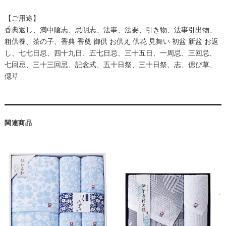
【ご用途】
香典返し、満中陰志、忌明志、法事、法要、引き物、法事引出物、
粗供養、茶の子、香典 香奠 御供 お供え 供花 見舞い 初盆 新盆 お返
し、七七日忌、四十九日、五七日忌、三十五日、一周忌、三回忌、
七回忌、三十三回忌、記念式、五十日祭、三十日祭、志、偲び草、
偲草
関連商品