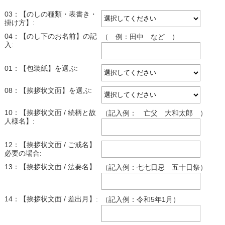
03：【のしの種類・表書き・
掛け方】:
04：【のし下のお名前】の記
（ 例：田中 など ）
入:
01：【包装紙】を選ぶ:
08：【挨拶状文面】を選ぶ:
10：【挨拶状文面 / 続柄と故
（記入例： 亡父 大和太郎 ）
人様名】:
12：【挨拶状文面 / ご戒名】
必要の場合:
13：【挨拶状文面 / 法要名】:
（記入例：七七日忌 五十日祭）
14：【挨拶状文面 / 差出月】:
（記入例：令和5年1月）