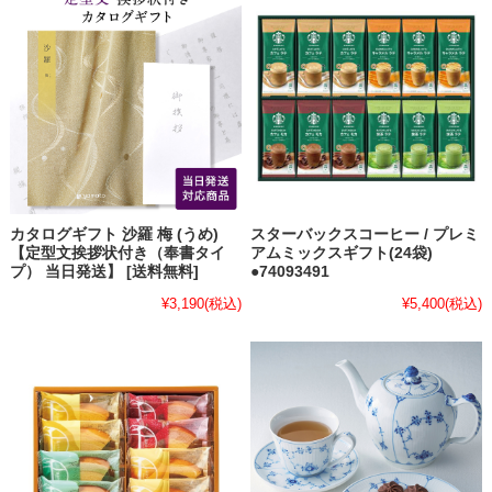
カタログギフト 沙羅 梅 (うめ)
スターバックスコーヒー / プレミ
【定型文挨拶状付き（奉書タイ
アムミックスギフト(24袋)
プ） 当日発送】 [送料無料]
●74093491
¥3,190
(税込)
¥5,400
(税込)