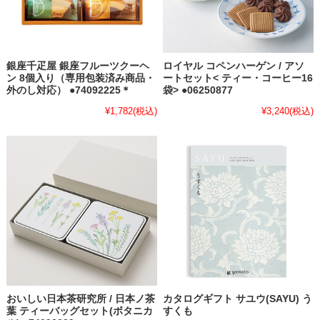
銀座千疋屋 銀座フルーツクーヘ
ロイヤル コペンハーゲン / アソ
ン 8個入り（専用包装済み商品・
ートセット< ティー・コーヒー16
外のし対応） ●74092225＊
袋> ●06250877
¥1,782
(税込)
¥3,240
(税込)
おいしい日本茶研究所 / 日本ノ茶
カタログギフト サユウ(SAYU) う
葉 ティーバッグセット(ボタニカ
すくも