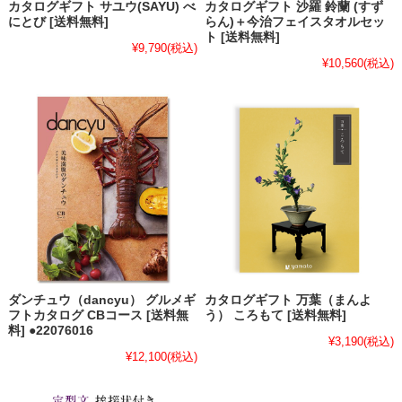
カタログギフト サユウ(SAYU) べ
カタログギフト 沙羅 鈴蘭 (すず
にとび [送料無料]
らん)＋今治フェイスタオルセッ
ト [送料無料]
¥9,790
(税込)
¥10,560
(税込)
ダンチュウ（dancyu） グルメギ
カタログギフト 万葉（まんよ
フトカタログ CBコース [送料無
う） ころもて [送料無料]
料] ●22076016
¥3,190
(税込)
¥12,100
(税込)