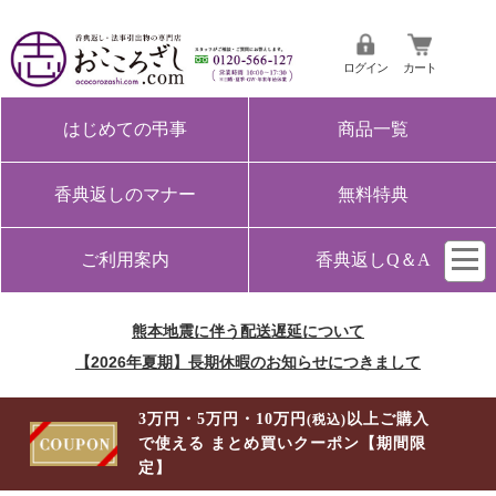
ログイン
カート
はじめての弔事
商品一覧
香典返しのマナー
無料特典
ご利用案内
香典返しQ＆A
熊本地震に伴う配送遅延について
【2026年夏期】長期休暇のお知らせにつきまして
3万円・5万円・10万円
以上ご購入
(税込)
で使える まとめ買いクーポン【期間限
定】