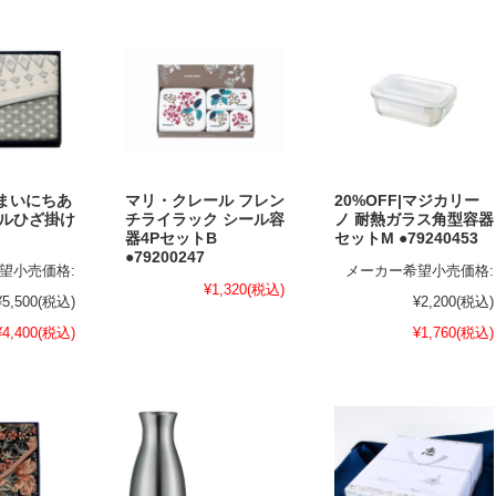
｜まいにちあ
マリ・クレール フレン
20%OFF|マジカリー
ールひざ掛け
チライラック シール容
ノ 耐熱ガラス角型容器
器4PセットB
セットM ●79240453
●79200247
望小売価格:
メーカー希望小売価格:
¥1,320
(税込)
¥5,500
(税込)
¥2,200
(税込)
¥4,400
(税込)
¥1,760
(税込)