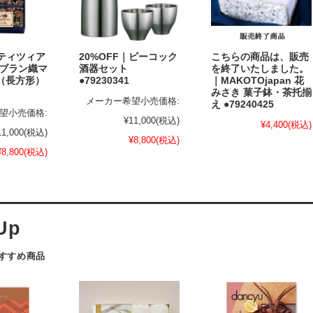
｜ティツィア
20%OFF｜ピーコック
こちらの商品は、販売
ゴブラン織マ
酒器セット
を終了いたしました。
（長方形）
●79230341
｜MAKOTOjapan 花
みさき 菓子鉢・茶托揃
メーカー希望小売価格:
え ●79240425
望小売価格:
¥11,000
(税込)
¥4,400
(税込)
11,000
(税込)
¥8,800
(税込)
¥8,800
(税込)
おすすめ商品