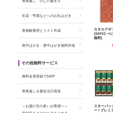
香典返し のしの書き方
生花・弔電などへのお礼はがき
カタログギ
香典帳整理とリスト作成
(SAYU) 
無料]
喪中はがき・寒中はがき無料作成
その他無料サービス
無料会員登録で500P
香典返しを最短当日発送
＜お届け先の多いお客様へ＞
スターバッ
ー / プレ