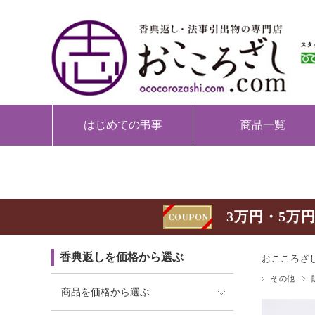
はじめての弔事
商品一覧
3万円・5万円
香典返しを価格から選ぶ
おこころざし
その他
商品を価格から選ぶ