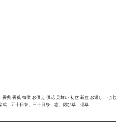
 香奠 御供 お供え 供花 見舞い 初盆 新盆 お返し、七七
念式、五十日祭、三十日祭、志、偲び草、偲草