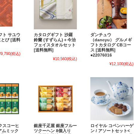
フト サユウ
カタログギフト 沙羅
ダンチュウ
べにとび [送料
鈴蘭 (すずらん)＋今治
（dancyu） グルメギ
フェイスタオルセット
フトカタログ CBコー
[送料無料]
ス [送料無料]
¥9,790
(税込)
●22076016
¥10,560
(税込)
¥12,100
(税込)
クスコーヒ
銀座千疋屋 銀座フルー
ロイヤル コペンハーゲ
ミアムミック
ツクーヘン 8個入り
ン / アソートセット<