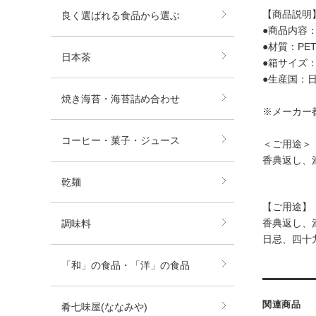
【商品説明
良く選ばれる食品から選ぶ
●商品内容：商
●材質：PE
日本茶
●箱サイズ：箱
●生産国：
焼き海苔・海苔詰め合わせ
※メーカー
コーヒー・菓子・ジュース
＜ご用途＞
香典返し、
乾麺
【ご用途】
香典返し、
調味料
日忌、四十
「和」の食品・「洋」の食品
関連商品
肴七味屋(ななみや)