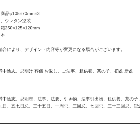
】
品φ105×70mm×3
T、ウレタン塗装
250×125×120mm
日本
都合により、デザイン・内容等が変更になる場合がございます。
満中陰志、忌明け 葬儀 お返し、ご法事、粗供養、茶の子、初盆 新盆
満中陰志、忌明志、法事、法要、引き物、法事引出物、粗供養、茶の子、香典
九日、五七日忌、三十五日、一周忌、三回忌、七回忌、三十三回忌、記