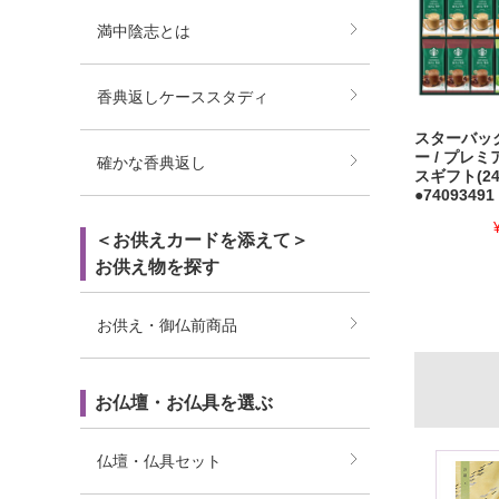
満中陰志とは
香典返しケーススタディ
スターバッ
ー / プレ
確かな香典返し
スギフト(24
●74093491
＜お供えカードを添えて＞
お供え物を探す
お供え・御仏前商品
お仏壇・お仏具を選ぶ
仏壇・仏具セット