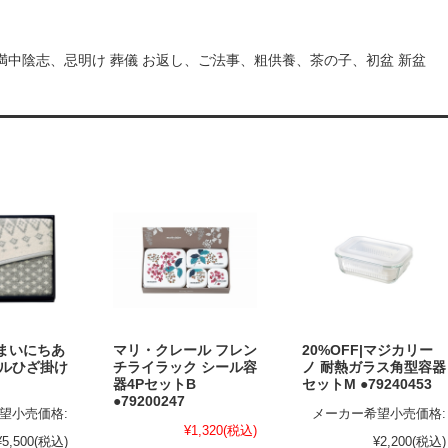
満中陰志、忌明け 葬儀 お返し、ご法事、粗供養、茶の子、初盆 新盆
｜まいにちあ
マリ・クレール フレン
20%OFF|マジカリー
ールひざ掛け
チライラック シール容
ノ 耐熱ガラス角型容器
器4PセットB
セットM ●79240453
●79200247
望小売価格:
メーカー希望小売価格:
¥1,320
(税込)
¥5,500
(税込)
¥2,200
(税込)