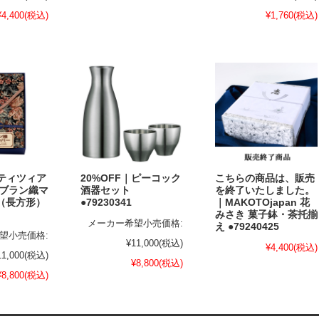
¥4,400
(税込)
¥1,760
(税込)
｜ティツィア
20%OFF｜ピーコック
こちらの商品は、販売
ゴブラン織マ
酒器セット
を終了いたしました。
（長方形）
●79230341
｜MAKOTOjapan 花
みさき 菓子鉢・茶托揃
メーカー希望小売価格:
え ●79240425
望小売価格:
¥11,000
(税込)
¥4,400
(税込)
11,000
(税込)
¥8,800
(税込)
¥8,800
(税込)