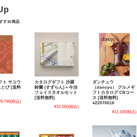
おすすめ商品
フト サユウ
カタログギフト 沙羅
ダンチュウ
べにとび [送料
鈴蘭 (すずらん)＋今治
（dancyu） グルメギ
フェイスタオルセット
フトカタログ CBコー
[送料無料]
ス [送料無料]
¥9,790
(税込)
●22076016
¥10,560
(税込)
¥12,100
(税込)