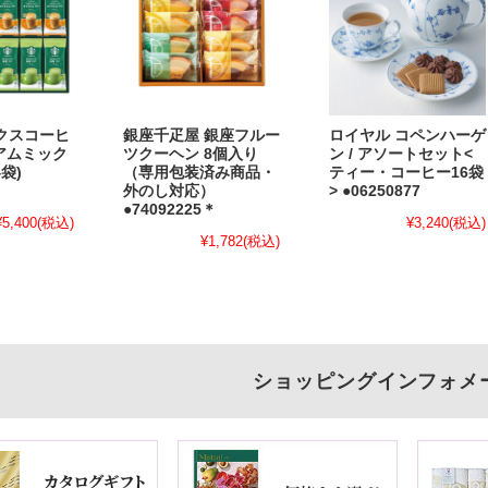
クスコーヒ
銀座千疋屋 銀座フルー
ロイヤル コペンハーゲ
ミアムミック
ツクーヘン 8個入り
ン / アソートセット<
袋)
（専用包装済み商品・
ティー・コーヒー16袋
外のし対応）
> ●06250877
●74092225＊
¥5,400
(税込)
¥3,240
(税込)
¥1,782
(税込)
ショッピングインフォメ