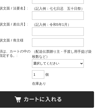
状文面 / 法要名】:
（記入例：七七日忌 五十日祭）
状文面 / 差出月】:
（記入例：令和5年1月）
状文面 / 喪主様
項は、カートの中の
（配送伝票贈り主・手渡し用手提げ袋
指定する。:
枚数など）
個
在庫あり