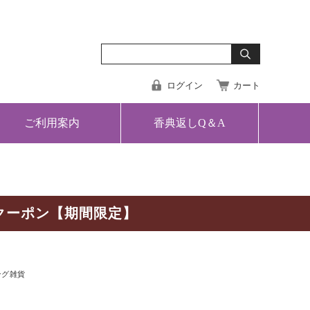
ログイン
カート
ご利用案内
香典返しQ＆A
クーポン【期間限定】
ング雑貨