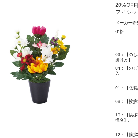
20%OF
フィシャル
メーカー希
価格:
03：【の
掛け方】:
04：【の
入:
01：【包装
08：【挨
10：【挨拶
様名】:
12：【挨拶