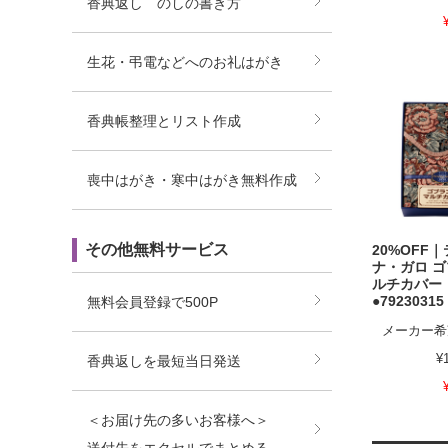
香典返し のしの書き方
生花・弔電などへのお礼はがき
香典帳整理とリスト作成
喪中はがき・寒中はがき無料作成
その他無料サービス
20%OFF
ナ・ガロ 
ルチカバー
無料会員登録で500P
●79230315
メーカー希
¥
香典返しを最短当日発送
＜お届け先の多いお客様へ＞