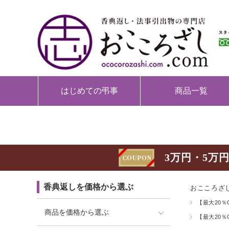
はじめての弔事
商品一覧
3万円・5万円
香典返しを価格から選ぶ
おこころざし
【最大20％
商品を価格から選ぶ
【最大20％