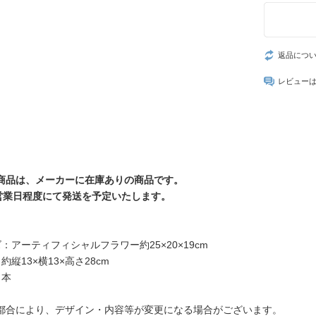
返品につ
レビュー
商品は、メーカーに在庫ありの商品です。
営業日程度にて発送を予定いたします。
】
：アーティフィシャルフラワー約25×20×19cm
約縦13×横13×高さ28cm
日本
都合により、デザイン・内容等が変更になる場合がございます。