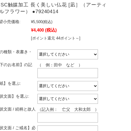
F|SC触媒加工 長く美しい仏花 [凪］（アーティ
フラワー） ●79240414
望小売価格:
¥5,500
(税込)
¥4,400
(税込)
[ポイント還元 44ポイント～]
しの種類・表書き・
し下のお名前】の記
（ 例：田中 など ）
紙】を選ぶ:
拶状文面】を選ぶ:
状文面 / 続柄と故人
（記入例： 亡父 大和太郎 ）
状文面 / ご戒名】必