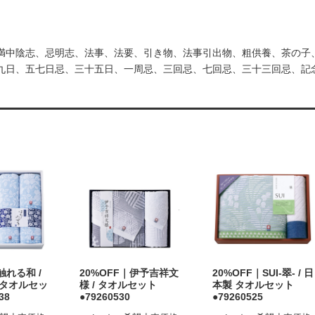
満中陰志、忌明志、法事、法要、引き物、法事引出物、粗供養、茶の子、香典
九日、五七日忌、三十五日、一周忌、三回忌、七回忌、三十三回忌、記
触れる和 /
20%OFF｜伊予吉祥文
20%OFF｜SUI-翠- / 日
 タオルセッ
様 / タオルセット
本製 タオルセット
38
●79260530
●79260525