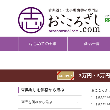
はじめての弔事
商品一覧
3万円・5万円
香典返しを価格から選ぶ
おこころざし
【最大20％
商品を価格から選ぶ
【最大20％