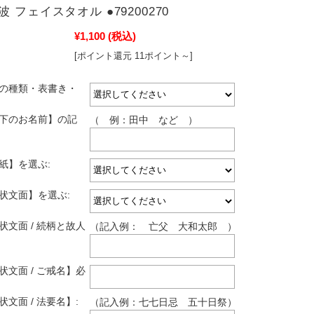
 フェイスタオル ●79200270
¥1,100
(税込)
[ポイント還元 11ポイント～]
しの種類・表書き・
し下のお名前】の記
（ 例：田中 など ）
紙】を選ぶ:
拶状文面】を選ぶ:
状文面 / 続柄と故人
（記入例： 亡父 大和太郎 ）
状文面 / ご戒名】必
状文面 / 法要名】:
（記入例：七七日忌 五十日祭）