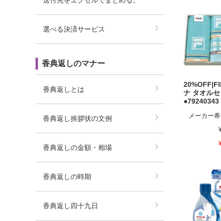
送付先をエクセルでまとめる。
選べる決済サービス
香典返しのマナー
20%OFF|F
香典返しとは
ナ タオル
●79240343
メーカー希
香典返し挨拶状の文例
香典返しの金額・相場
香典返しの時期
香典返し四十九日