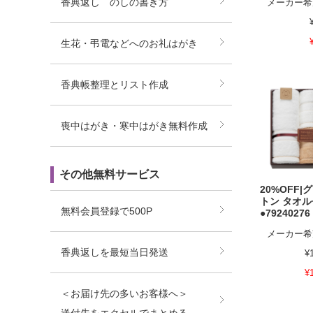
香典返し のしの書き方
メーカー希
生花・弔電などへのお礼はがき
香典帳整理とリスト作成
喪中はがき・寒中はがき無料作成
その他無料サービス
20%OFF
トン タオ
無料会員登録で500P
●79240276
メーカー希
香典返しを最短当日発送
¥
¥
＜お届け先の多いお客様へ＞