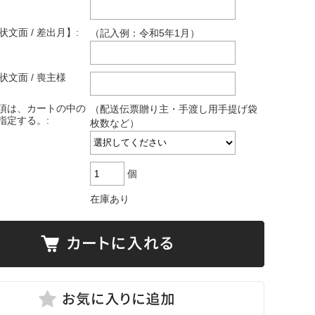
状文面 / 差出月】:
（記入例：令和5年1月）
状文面 / 喪主様
項は、カートの中の
（配送伝票贈り主・手渡し用手提げ袋
指定する。:
枚数など）
個
在庫あり