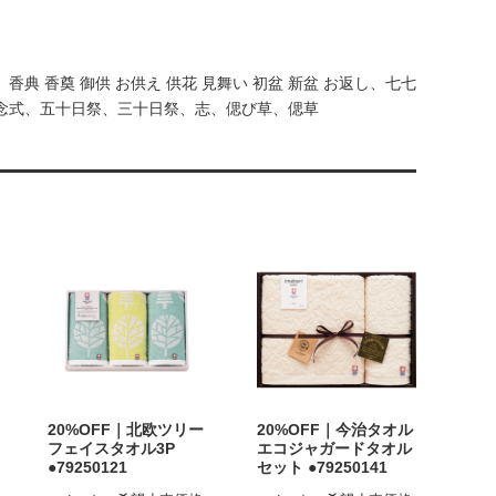
 香奠 御供 お供え 供花 見舞い 初盆 新盆 お返し、七七
念式、五十日祭、三十日祭、志、偲び草、偲草
20%OFF｜北欧ツリー
20%OFF｜今治タオル
フェイスタオル3P
エコジャガードタオル
●79250121
セット ●79250141