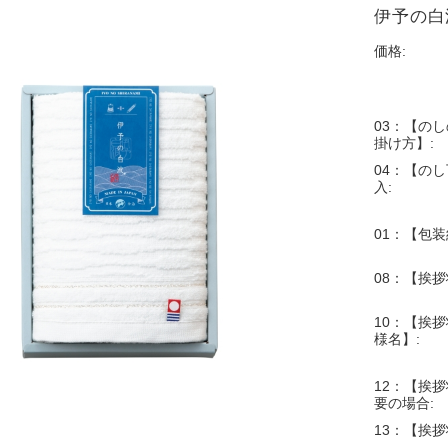
伊予の白波
価格:
03：【の
掛け方】:
04：【の
入:
01：【包装
08：【挨
10：【挨拶
様名】:
12：【挨拶
要の場合:
13：【挨拶