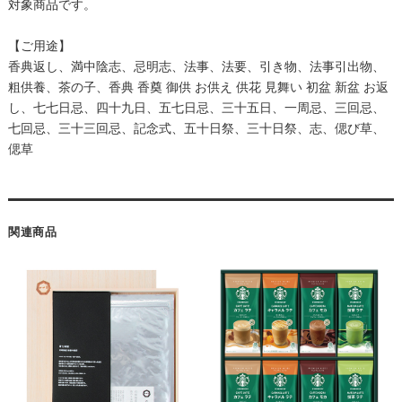
対象商品です。
【ご用途】
香典返し、満中陰志、忌明志、法事、法要、引き物、法事引出物、
粗供養、茶の子、香典 香奠 御供 お供え 供花 見舞い 初盆 新盆 お返
し、七七日忌、四十九日、五七日忌、三十五日、一周忌、三回忌、
七回忌、三十三回忌、記念式、五十日祭、三十日祭、志、偲び草、
偲草
関連商品