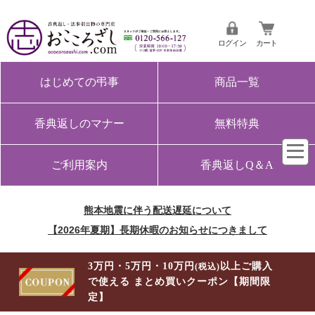
ログイン
カート
はじめての弔事
商品一覧
香典返しのマナー
無料特典
ご利用案内
香典返しQ＆A
熊本地震に伴う配送遅延について
【2026年夏期】長期休暇のお知らせにつきまして
3万円・5万円・10万円
以上ご購入
(税込)
で使える まとめ買いクーポン【期間限
定】