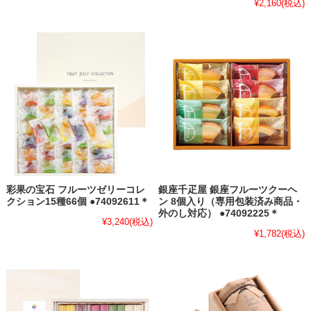
¥2,160
(税込)
彩果の宝石 フルーツゼリーコレ
銀座千疋屋 銀座フルーツクーヘ
クション15種66個 ●74092611＊
ン 8個入り（専用包装済み商品・
外のし対応） ●74092225＊
¥3,240
(税込)
¥1,782
(税込)