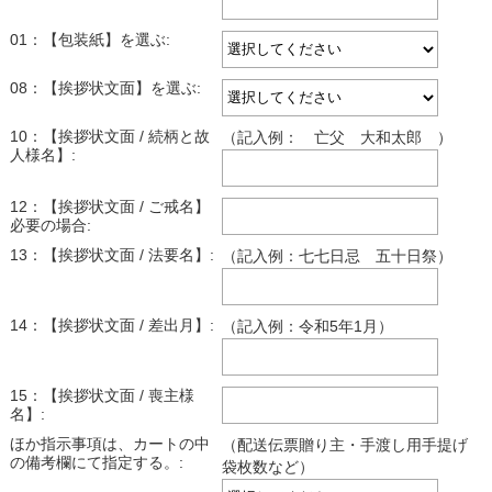
01：【包装紙】を選ぶ:
08：【挨拶状文面】を選ぶ:
10：【挨拶状文面 / 続柄と故
（記入例： 亡父 大和太郎 ）
人様名】:
12：【挨拶状文面 / ご戒名】
必要の場合:
13：【挨拶状文面 / 法要名】:
（記入例：七七日忌 五十日祭）
14：【挨拶状文面 / 差出月】:
（記入例：令和5年1月）
15：【挨拶状文面 / 喪主様
名】:
ほか指示事項は、カートの中
（配送伝票贈り主・手渡し用手提げ
の備考欄にて指定する。:
袋枚数など）