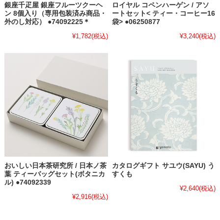
銀座千疋屋 銀座フルーツクーヘ
ロイヤル コペンハーゲン / アソ
ン 8個入り（専用包装済み商品・
ートセット< ティー・コーヒー16
外のし対応） ●74092225＊
袋> ●06250877
¥1,782
(税込)
¥3,240
(税込)
おいしい日本茶研究所 / 日本ノ茶
カタログギフト サユウ(SAYU) う
葉 ティーバッグセット(ボタニカ
すくも
ル) ●74092339
¥2,640
(税込)
¥2,916
(税込)