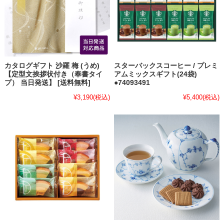
カタログギフト 沙羅 梅 (うめ)
スターバックスコーヒー / プレミ
【定型文挨拶状付き（奉書タイ
アムミックスギフト(24袋)
プ） 当日発送】 [送料無料]
●74093491
¥3,190
(税込)
¥5,400
(税込)