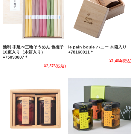
池利 手延べ三輪そうめん 色撫子
le pain boule ハニー 木箱入り
10束入り（木箱入り）
●78160011＊
●75093807＊
¥1,404
(税込)
¥2,376
(税込)