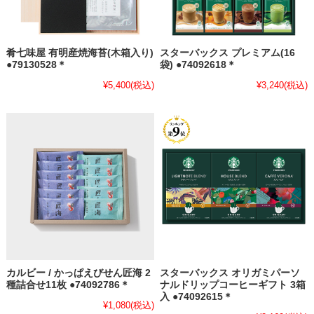
肴七味屋 有明産焼海苔(木箱入り)
スターバックス プレミアム(16
●79130528＊
袋) ●74092618＊
¥5,400
(税込)
¥3,240
(税込)
カルビー / かっぱえびせん匠海 2
スターバックス オリガミパーソ
種詰合せ11枚 ●74092786＊
ナルドリップコーヒーギフト 3箱
入 ●74092615＊
¥1,080
(税込)