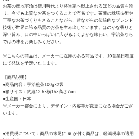
お茶の産地宇治は徳川時代より将軍家へ献上されるほどの品質を誇
り、今でも上質なお茶をつくることで有名です。茶葉の栽培技術や
丁寧なお茶づくりもさることながら、昔ながらの伝統的なブレンド
技術が世界に誇る品質のお茶を生み出しています。ほのかな香りと
深い旨み、口の中いっぱいに広がるふくよかな味わい。宇治茶なら
ではの味をお楽しみください。
※こちらの商品は、メーカーに在庫のある商品です。10営業日程度
にて発送を予定いたします。
【商品説明】
●商品内容：宇治煎茶100g×2袋
●箱サイズ：約縦12.5×横15×高さ7cm
●生産国：日本
※メーカー都合により、デザイン・内容等が変更になる場合がござ
います。
●消費税について：商品の末尾に ※ が付く商品は、軽減税率の適用