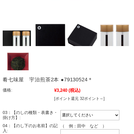
肴七味屋 宇治煎茶2本 ●79130524＊
¥3,240
(税込)
価格:
[ポイント還元 32ポイント～]
03：【のしの種類・表書き・
掛け方】:
04：【のし下のお名前】の記
（ 例：田中 など ）
入: