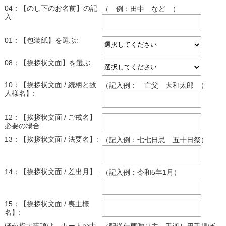
04：【のし下のお名前】の記
（ 例：田中 など ）
入:
01：【包装紙】を選ぶ:
08：【挨拶状文面】を選ぶ:
10：【挨拶状文面 / 続柄と故
（記入例： 亡父 大和太郎 ）
人様名】:
12：【挨拶状文面 / ご戒名】
必要の場合:
13：【挨拶状文面 / 法要名】:
（記入例：七七日忌 五十日祭）
14：【挨拶状文面 / 差出月】:
（記入例：令和5年1月）
15：【挨拶状文面 / 喪主様
名】: