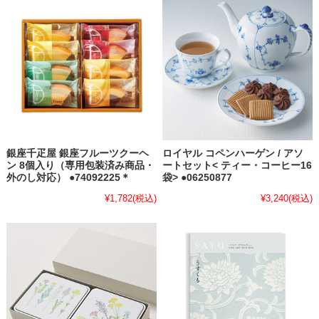
銀座千疋屋 銀座フルーツクーヘ
ロイヤル コペンハーゲン / アソ
ン 8個入り（専用包装済み商品・
ートセット< ティー・コーヒー16
外のし対応） ●74092225＊
袋> ●06250877
¥1,782
(税込)
¥3,240
(税込)