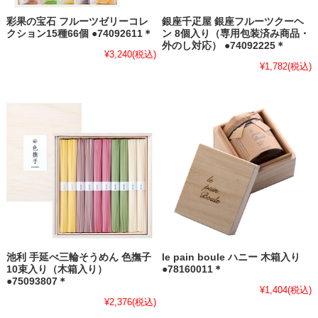
彩果の宝石 フルーツゼリーコレ
銀座千疋屋 銀座フルーツクーヘ
クション15種66個 ●74092611＊
ン 8個入り（専用包装済み商品・
外のし対応） ●74092225＊
¥3,240
(税込)
¥1,782
(税込)
池利 手延べ三輪そうめん 色撫子
le pain boule ハニー 木箱入り
10束入り（木箱入り）
●78160011＊
●75093807＊
¥1,404
(税込)
¥2,376
(税込)