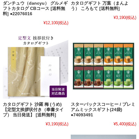
ダンチュウ（dancyu） グルメギ
カタログギフト 万葉（まんよ
フトカタログ CBコース [送料無
う） ころもて [送料無料]
料] ●22076016
¥3,190
(税込)
¥12,100
(税込)
カタログギフト 沙羅 梅 (うめ)
スターバックスコーヒー / プレミ
【定型文挨拶状付き（奉書タイ
アムミックスギフト(24袋)
プ） 当日発送】 [送料無料]
●74093491
¥3,190
(税込)
¥5,400
(税込)