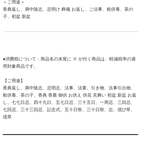
＜ご用途＞
香典返し、満中陰志、忌明け 葬儀 お返し、ご法事、粗供養、茶の
子、初盆 新盆
●消費税について：商品名の末尾に ※ が付く商品は、軽減税率の適
用対象商品です。
【ご用途】
香典返し、満中陰志、忌明志、法事、法要、引き物、法事引出物、
粗供養、茶の子、香典 香奠 御供 お供え 供花 見舞い 初盆 新盆 お返
し、七七日忌、四十九日、五七日忌、三十五日、一周忌、三回忌、
七回忌、三十三回忌、記念式、五十日祭、三十日祭、志、偲び草、
偲草