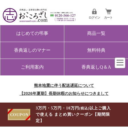
ログイン
カート
はじめての弔事
商品一覧
香典返しのマナー
無料特典
ご利用案内
香典返しQ＆A
熊本地震に伴う配送遅延について
【2026年夏期】長期休暇のお知らせにつきまして
3万円・5万円・10万円
以上ご購入
(税込)
で使える まとめ買いクーポン【期間限
定】