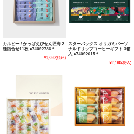
カルビー / かっぱえびせん匠海 2
スターバックス オリガミパーソ
種詰合せ11枚 ●74092786＊
ナルドリップコーヒーギフト 3箱
入 ●74092615＊
¥1,080
(税込)
¥2,160
(税込)