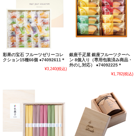
彩果の宝石 フルーツゼリーコレ
銀座千疋屋 銀座フルーツクーヘ
クション15種66個 ●74092611＊
ン 8個入り（専用包装済み商品・
外のし対応） ●74092225＊
¥3,240
(税込)
¥1,782
(税込)