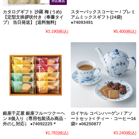
カタログギフト 沙羅 梅 (うめ)
スターバックスコーヒー / プレミ
【定型文挨拶状付き（奉書タイ
アムミックスギフト(24袋)
プ） 当日発送】 [送料無料]
●74093491
¥3,190
(税込)
¥5,400
(税込)
銀座千疋屋 銀座フルーツクーヘ
ロイヤル コペンハーゲン / アソ
ン 8個入り（専用包装済み商品・
ートセット< ティー・コーヒー16
外のし対応） ●74092225＊
袋> ●06250877
¥1,782
(税込)
¥3,240
(税込)