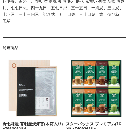
粗供養、茶の子、香典 香奠 御供 お供え 供花 見舞い 初盆 新盆 お返
し、七七日忌、四十九日、五七日忌、三十五日、一周忌、三回忌、
七回忌、三十三回忌、記念式、五十日祭、三十日祭、志、偲び草、
偲草
関連商品
肴七味屋 有明産焼海苔(木箱入り)
スターバックス プレミアム(16
●79130528＊
袋) ●74092618＊