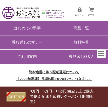
ログイン
カート
はじめての弔事
商品一覧
香典返しのマナー
無料特典
ご利用案内
香典返しQ＆A
熊本地震に伴う配送遅延について
【2026年夏期】長期休暇のお知らせにつきまして
3万円・5万円・10万円
以上ご購入
(税込)
で使える まとめ買いクーポン【期間限
定】