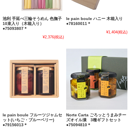
池利 手延べ三輪そうめん 色撫子
le pain boule ハニー 木箱入り
10束入り（木箱入り）
●78160011＊
●75093807＊
¥1,404
(税込)
¥2,376
(税込)
le pain boule フルーツジャムセ
Norte Carta ごろッとうまみチー
ット(いちご・ブルーベリー)
ズオイル漬 3種ギフトセット
●79156013＊
●75094810＊