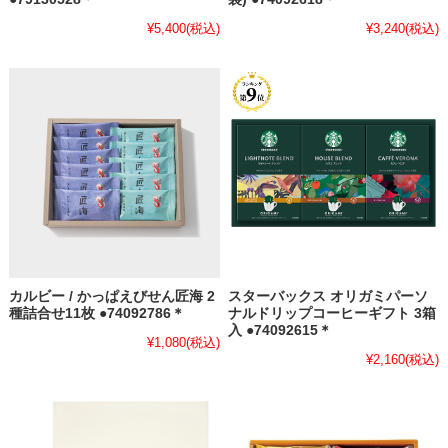
¥5,400
(税込)
¥3,240
(税込)
カルビー / かっぱえびせん匠海 2
スターバックス オリガミパーソ
種詰合せ11枚 ●74092786＊
ナルドリップコーヒーギフト 3箱
入 ●74092615＊
¥1,080
(税込)
¥2,160
(税込)