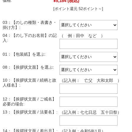
¥5,184
(税込)
価格:
[ポイント還元 52ポイント～]
03：【のしの種類・表書き・
掛け方】:
04：【のし下のお名前】の記
（ 例：田中 など ）
入:
01：【包装紙】を選ぶ:
08：【挨拶状文面】を選ぶ:
10：【挨拶状文面 / 続柄と故
（記入例： 亡父 大和太郎 ）
人様名】:
12：【挨拶状文面 / ご戒名】
必要の場合:
13：【挨拶状文面 / 法要名】:
（記入例：七七日忌 五十日祭）
14：【挨拶状文面 / 差出月】:
（記入例：令和5年1月）