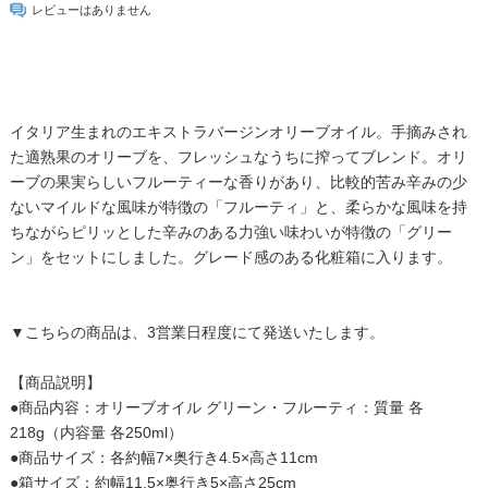
レビューはありません
イタリア生まれのエキストラバージンオリーブオイル。手摘みされ
た適熟果のオリーブを、フレッシュなうちに搾ってブレンド。オリ
ーブの果実らしいフルーティーな香りがあり、比較的苦み辛みの少
ないマイルドな風味が特徴の「フルーティ」と、柔らかな風味を持
ちながらピリッとした辛みのある力強い味わいが特徴の「グリー
ン」をセットにしました。グレード感のある化粧箱に入ります。
▼こちらの商品は、3営業日程度にて発送いたします。
【商品説明】
●商品内容：オリーブオイル グリーン・フルーティ：質量 各
218g（内容量 各250ml）
●商品サイズ：各約幅7×奥行き4.5×高さ11cm
●箱サイズ：約幅11.5×奥行き5×高さ25cm